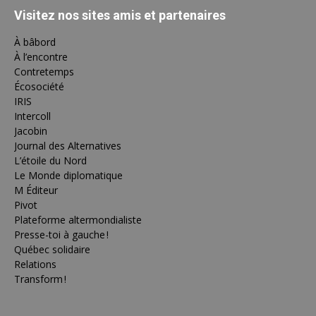
Visitez nos sites amis et partenaires
À bâbord
À l’encontre
Contretemps
Écosociété
IRIS
Intercoll
Jacobin
Journal des Alternatives
L’étoile du Nord
Le Monde diplomatique
M Éditeur
Pivot
Plateforme altermondialiste
Presse-toi à gauche !
Québec solidaire
Relations
Transform !