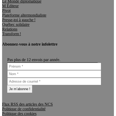
Le Monde diplomatique
M Éditeur
Pivot
Plateforme altermondialiste
Presse-toi à gauche !
Québec solidaire
Relations
Transform !
Abonnez-vous à notre infolettre
Pas plus de 12 envois par année.
Flux RSS des articles des NCS
Politique de confidentialité
Politique des cookies