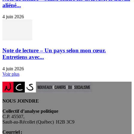
aliéné...
4 juin 2026
Note de lecture – Un pays selon mon cœur.
Entretiens avec...
4 juin 2026
Voir plus
NOUS JOINDRE
Collectif d’analyse politique
C.P. 45507,
Sault-au-Récollet (Québec) H2B 3C9
Courriel :