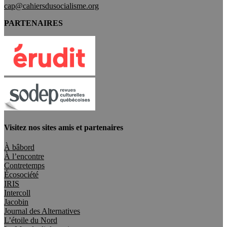
cap@cahiersdusocialisme.org
PARTENAIRES
Visitez nos sites amis et partenaires
À bâbord
À l’encontre
Contretemps
Écosociété
IRIS
Intercoll
Jacobin
Journal des Alternatives
L’étoile du Nord