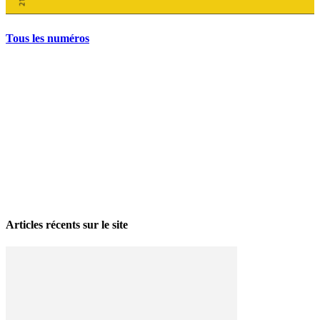
Tous les numéros
La grève politique et sociale – No 35, printemps 2026
28 avril 2026
Articles récents sur le site