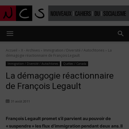
Nouveaux
Accueil
X - Archives
Immigration / Diversité / Autochtones
La
démagogie réactionnaire de François Legault
Cahiers
Immigration / Diversité / Autochtones
Québec / Canada
La démagogie réactionnaire
de François Legault
du
31 août 2011
socialisme
François Legault promet s’il parvient au pouvoir de
« suspendre » les flux d’immigration pendant deux ans. Il