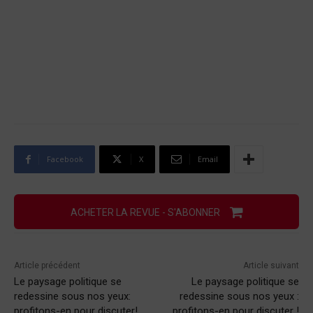
Facebook
X
Email
ACHETER LA REVUE - S'ABONNER
Article précédent
Article suivant
Le paysage politique se
Le paysage politique se
redessine sous nos yeux:
redessine sous nos yeux :
profitons-en pour discuter!
profitons-en pour discuter !