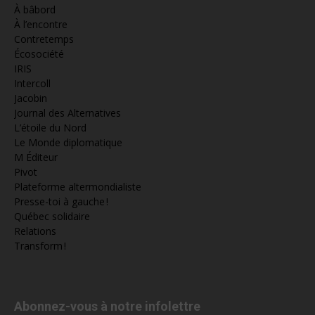
À bâbord
À l’encontre
Contretemps
Écosociété
IRIS
Intercoll
Jacobin
Journal des Alternatives
L’étoile du Nord
Le Monde diplomatique
M Éditeur
Pivot
Plateforme altermondialiste
Presse-toi à gauche !
Québec solidaire
Relations
Transform !
Abonnez-vous à notre infolettre