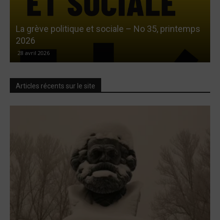
La grève politique et sociale – No 35, printemps
L
2026
28 avril 2026
Articles récents sur le site