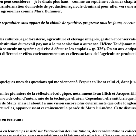
peut considérer – je le disais plus haut – comme un septième et dernier chapitre
a transformation du modèle de production agricole dominant pour aller vers une a
 des agronomes comme Marc Dufumier,
reproduire sans apport de la chimie de synthèse, progresse tous les jours, et cette
es cultures, agroforesterie, agriculture et élevage intégrés, gestion et conservati
ubstitution du travail paysan à la mécanisation à outrance. Hélène Tordjaman n’a
 à soutenir un système qui vise à détruire les emplois » (p. 326). On est aux anti
ns à différencier effets environnementaux et effets sociaux de l’agriculture produc
quelques-unes des questions qui me viennent à l’esprit en lisant celui-ci, dont je r
i les pionniers de la réflexion écologique, notamment Ivan Illich et Jacques Ellu
en ou de celui d’autonomie de la technique elluéen. Cependant, elle sait bien que la
ée de Marx, mais il aboutit à une vision encore plus déterministe que celle long
cturelles, appauvrissant certainement la pensée de Marx lui-même. Cette discuss
 en écrivant :
ur temps insisté sur l’intrication des institutions, des représentations collective
ciences sociales, entre matérialisme et idéalisme n’a plus lieu d’être : structures 