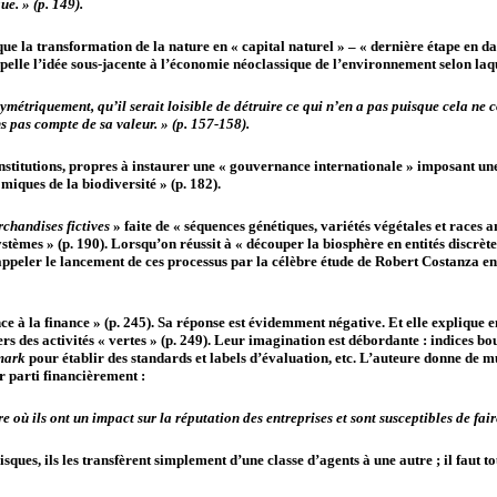
ue. » (p. 149).
ue la transformation de la nature en « capital naturel » – « dernière étape en da
elle l’idée sous-jacente à l’économie néoclassique de l’environnement selon laquell
symétriquement, qu’il serait loisible de détruire ce qui n’en a pas puisque cela ne c
s pas compte de sa valeur. » (p. 157-158).
’institutions, propres à instaurer une « gouvernance internationale » imposant un
iques de la biodiversité » (p. 182).
chandises fictives
» faite de « séquences génétiques, variétés végétales et races a
èmes » (p. 190). Lorsqu’on réussit à « découper la biosphère en entités discrètes
 de rappeler le lancement de ces processus par la célèbre étude de Robert Costanza
 à la finance » (p. 245). Sa réponse est évidemment négative. Et elle explique en
vers des activités « vertes » (p. 249). Leur imagination est débordante : indices b
mark
pour établir des standards et labels d’évaluation, etc. L’auteure donne de m
r parti financièrement :
où ils ont un impact sur la réputation des entreprises et sont susceptibles de faire
 risques, ils les transfèrent simplement d’une classe d’agents à une autre ; il faut