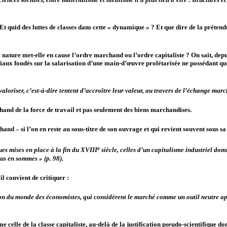
? Et quid des luttes de classes dans cette « dynamique » ? Et que dire de la préte
 nature met-elle en cause l’ordre marchand ou l’ordre capitaliste ? On sait, dep
ociaux fondés sur la salarisation d’une main-d’œuvre prolétarisée ne possédant qu
aloriser, c’est-à-dire tentent d’accroître leur valeur, au travers de
l’échange mar
hand de la force de travail et pas seulement des biens marchandises.
nd – si l’on en reste au sous-titre de son ouvrage et qui revient souvent sous sa
e
es mises en place à la fin du XVIII
siècle, celles d’un capitalisme industriel dom
us en sommes » (p. 98).
il convient de critiquer :
 du monde des économistes, qui considèrent le marché comme un outil neutre apte à 
e celle de la classe capitaliste, au-delà de la justification pseudo-scientifique 