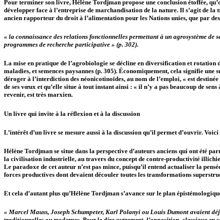
Pour terminer son livre, Hélène Tordjman propose une conclusion étoffée, qu’on 
développer face à l’entreprise de marchandisation de la nature. Il s’agit de l
ancien rapporteur du droit à l’alimentation pour les Nations unies, que par
« la connaissance des relations fonctionnelles permettant à un agrosystème de se 
programmes de recherche participative » (p. 302).
La mise en pratique de l’agrobiologie se décline en diversification et rotation d
maladies, et semences paysannes (p. 305). Économiquement, cela signifie une s
déroger à l’interdiction des néonicotinoïdes, au nom de l’emploi, « est destinée
de ses vœux et qu’elle situe à tout instant ainsi : « il n’y a pas beaucoup de se
revenir, est très marxien.
Un livre qui invite à la réflexion et à la discussion
L’intérêt d’un livre se mesure aussi à la discussion qu’il permet d’ouvrir. Voici 
Hélène Tordjman se situe dans la perspective d’auteurs anciens qui ont été parm
la civilisation industrielle, au travers du concept de contre-productivité illichi
Le paradoxe de cet auteur n’est pas mince, puisqu’il entend actualiser la pens
forces productives dont devaient découler toutes les transformations superstru
Et cela d’autant plus qu’Hélène Tordjman s’avance sur le plan épistémologique
« Marcel Mauss, Joseph Schumpeter, Karl Polanyi ou Louis Dumont avaient déjà en le
traditionnelles ou modernes. Pour le dire autrement, l’opposition, classique en s