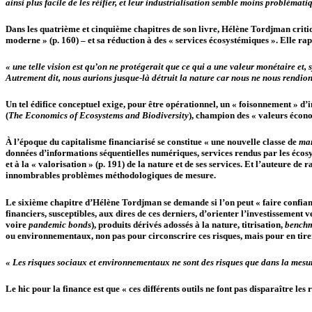
ainsi plus facile de les réifier, et leur industrialisation semble moins problématiq
Dans les quatrième et cinquième chapitres de son livre, Hélène Tordjman critiq
moderne » (p. 160) – et sa réduction à des « services écosystémiques ». Elle rapp
« une telle vision est qu’on ne protégerait que ce qui a une valeur monétaire et, 
Autrement dit, nous aurions jusque-là détruit la nature car nous ne nous rendion
Un tel édifice conceptuel exige, pour être opérationnel, un « foisonnement » d
(
The Economics of Ecosystems and Biodiversity
), champion des « valeurs économ
À l’époque du capitalisme financiarisé se constitue « une nouvelle classe de
mar
données d’informations séquentielles numériques, services rendus par les écosyst
et à la « valorisation » (p. 191) de la nature et de ses services. Et l’auteure
innombrables problèmes méthodologiques de mesure.
Le sixième chapitre d’Hélène Tordjman se demande si l’on peut « faire confiance
financiers, susceptibles, aux dires de ces derniers, d’orienter l’investissement 
voire
pandemic bonds
), produits dérivés adossés à la nature, titrisation,
bench
ou environnementaux, non pas pour circonscrire ces risques, mais pour en tire
« Les risques sociaux et environnementaux ne sont des risques que dans la mesure 
Le hic pour la finance est que « ces différents outils ne font pas disparaître les