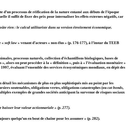
te d’un processus de réification de la nature entamé aux débuts de l’époque
e il suffit de fixer des prix pour internaliser les effets externes négatifs, car
oûte rien : le calcul utilitariste dans sa version étroitement économique.
e «
soft law
» venant d’acteurs « non élus » (p. 176-177), à l’instar du TEEB
nimales, processus naturels, collection d’échantillons biologiques, bases de
 », alors on peut procéder à la « définition », puis à « l’évaluation monétaire »
 en 1997, évaluant l’ensemble des services écosystémiques mondiaux, en dépit des
 détail les mécanismes de plus en plus sophistiqués mis au point par les
oursiers soutenables, obligations vertes, obligations catastrophes (ou
cat bonds
,
ultiples exemples de grandes sociétés anticipant la survenue de risques sociaux
 baisser leur valeur actionnariale » (p. 277).
 toujours quelqu’un en bout de chaîne pour les assumer » (p. 282).