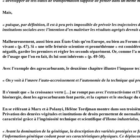
« développer de tels
outils de transformation
suppose de penser dans un même mouv
Mais,
« puisque,
par définition,
il est à peu près impossible de prévoir les trajectoire
institutions sociales avec l’intention d’en maîtriser les résultats agrégés devrait 
Malheureusement, aussi bien aux États-Unis qu’en Europe, ou bien au Forum de D
vivant » (p. 47). Si « une telle frénésie scientiste et prométhéenne » est considé
négatifs, garder les premiers et régler les seconds séparément. Or, comme l’a mo
de l’usage que l’on en fait, ils lui sont inhérents » (p. 49-50).
Avec l’exemple des agrocarburants, le deuxième chapitre illustre l’impasse te
« On y voit à l’œuvre l’auto-accroissement et l’autonomie de la technique qui p
Il s’ensuit que « la croissance verte […] ne rompt pas avec l’extractivisme et l
bioénergie, dont les agrocarburants font partie, et la capture et le stockage du
En se référant à Marx et à Polanyi, Hélène Tordjman montre dans son troisième
Privation des denrées végétales et institutions de droits permettent de normalis
caractérisé grâce à l’ingéniosité technique et scientifique d’
Homo industrialus
,
« Avant la domination de la génétique, la description des variétés protégées se fa
l’information génétique codant pour ses caractéristiques physiques. Ce déplac