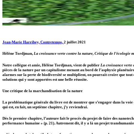
Jean-Marie Harribey, Contretemps,
2 juillet 2021
Hélène Tordjman,
La croissance verte contre la nature, Critique de l’écologie
Notre collègue et amie, Hélène Tordjman, vient de publier
La croissance verte 
pièces de la nature par un capitalisme menant au bord de l’asphyxie planétaire,
alarmes sur la perte de biodiversité se multiplient, on pourrait croire que tout es
solutions qui y sont apportées est une belle réussite.
Une critique de la marchandisation de la nature
La problématique générale du livre est de montrer que s’engager dans la voie d
qui est, en fait, un septième chapitre, j’y reviendrai.
Dès le premier chapitre, l’auteure fait le procès du projet de faire des nanotec
performance humaine » (p. 21). Autrement dit, il y a là un projet transhumanis