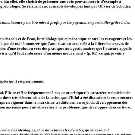
. En effet, elle choisit de présenter une voie pouvant servir d’exemple à
grobiologie. Se référant aux concepts développés tant par Olivier de Schutter,
 connaissance peut être mise à profit par les paysans, en particulier grâce à des
on des sols et de l’eau, lutte biologique et mécanique contre les ravageurs et les
 pas de mal à montrer que l’autorisation accordée à la filière betteraves de
podes d’une évolution vers des pratiques autogestionnaires que l’auteure appelle
tiviste qu’il faut embrasser d’un même mouvement » (p. 61), ce qui, je vais y
épète qu’il est passionnant.
l. Elle se réfère fréquemment à eux pour critiquer le caractère techniciste de
 thèse très déterministe de la technique d’Ellul a été discutée et le reste encore.
temps en vigueur dans le marxisme traditionnel au sujet du développement des
ion ancienne pourrait être reliée à la problématique développée dans ce livre.
s et des idéologies, et ce dans toutes les sociétés, qu’elles soient
économiques, institutions et idéologies sont en interaction permanente, ou, mieux,