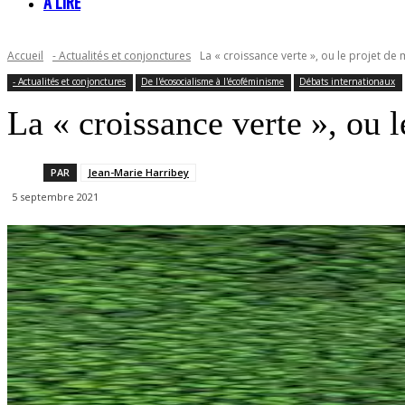
À LIRE
Accueil
- Actualités et conjonctures
La « croissance verte », ou le projet de
- Actualités et conjonctures
De l'écosocialisme à l'écoféminisme
Débats internationaux
La « croissance verte », ou 
PAR
Jean-Marie Harribey
5 septembre 2021