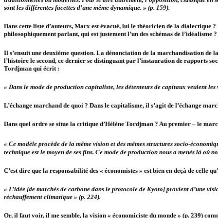
sont les différentes facettes d’une même dynamique. » (p. 159).
Dans cette liste d’auteurs, Marx est évacué, lui le théoricien de la dialectique 
philosophiquement parlant, qui est justement l’un des schémas de l’idéalisme ?
Il s’ensuit une deuxième question. La dénonciation de la marchandisation de la
l’histoire le second, ce dernier se distinguant par l’instauration de rapports s
Tordjman qui écrit :
« Dans le mode de production capitaliste, les détenteurs de capitaux veulent les v
L’échange marchand de quoi ? Dans le capitalisme, il s’agit de l’échange marc
Dans quel ordre se situe la critique d’Hélène Tordjman ? Au premier – le marcha
« Ce modèle procède de la même vision et des mêmes structures socio-économiqu
technique est le moyen de ses fins. Ce mode de production nous a menés là où no
C’est dire que la responsabilité des « économistes » est bien en deçà de celle qu’
« L’idée [de marchés de carbone dans le protocole de Kyoto] provient d’une vision
réchauffement climatique » (p. 224).
Or, il faut voir, il me semble, la vision « économiciste du monde » (p. 239) comm