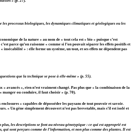
axies » (p. 27).
que les processus biologiques, les dynamiques climatiques et géologiques ou les
onomique de la nature » au nom de « tout cela est « bio » puisque c’est
, c’est parce qu’on raisonne « comme si l’on pouvait séparer les effets positifs et
insécabilité » : elle forme un système, un tout, et ses effets ne dépendent pas
uestions que la technique se pose à elle-même » (p. 55).
aux « avancés », rien n’est vraiment changé. Pas plus que « la combinaison de la
 manger ou conduire, il faut choisir » (p. 70).
enclosures » capables de déposséder les paysans de tout pouvoir et savoir.
urs. « Un gène simplement découvert n’est pas brevetable, mais s’il est isolé et
 plus, les descriptions se font au niveau génotypique : ce qui est approprié est
s, qui sont perçues comme de l’information, et non plus comme des plantes. Il est