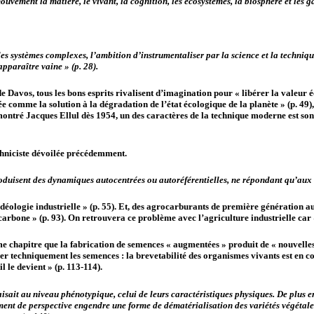
ement la matière, le vivant, la cognition, les écosystèmes, la biosphère et les gal
s des systèmes complexes, l’ambition d’instrumentaliser par la science et la techni
apparaître vaine » (p. 28).
avos, tous les bons esprits rivalisent d’imagination pour « libérer la valeur éc
rée comme la solution à la dégradation de l’état écologique de la planète » (p. 49)
ntré Jacques Ellul dès 1954, un des caractères de la technique moderne est son « 
chniciste dévoilée précédemment.
roduisent des dynamiques autocentrées ou autoréférentielles, ne répondant qu’aux q
’idéologie industrielle » (p. 55). Et, des agrocarburants de première génération 
 carbone » (p. 93). On retrouvera ce problème avec l’agriculture industrielle car «
 chapitre que la fabrication de semences « augmentées » produit de « nouvelles 
er techniquement les semences : la brevetabilité des organismes vivants est en co
 il le devient » (p. 113-114).
isait au niveau phénotypique, celui de leurs caractéristiques physiques. De plus en
ement de perspective engendre une forme de
dématérialisation
des variétés végétale