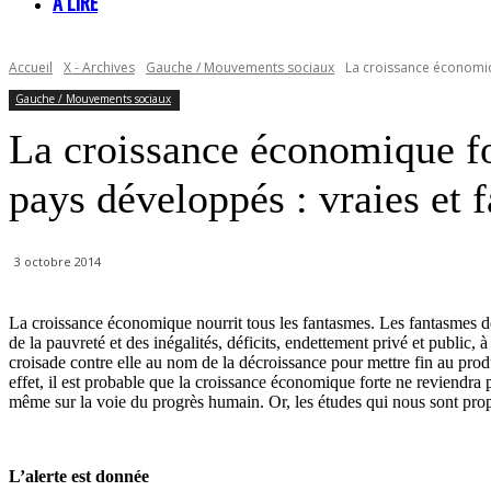
À LIRE
Accueil
X - Archives
Gauche / Mouvements sociaux
La croissance économiqu
Gauche / Mouvements sociaux
La croissance économique for
pays développés : vraies et 
3 octobre 2014
La croissance économique nourrit tous les fantasmes. Les fantasmes de 
de la pauvreté et des inégalités, déficits, endettement privé et public
croisade contre elle au nom de la décroissance pour mettre fin au produ
effet, il est probable que la croissance économique forte ne reviendra 
même sur la voie du progrès humain. Or, les études qui nous sont propos
L’alerte est donnée