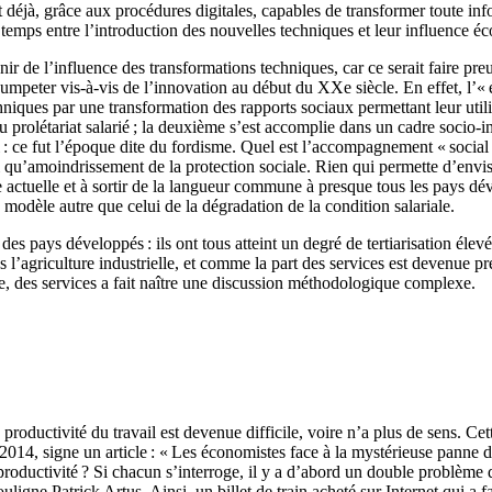
éjà, grâce aux procédures digitales, capables de transformer toute infor
 temps entre l’introduction des nouvelles techniques et leur influence 
nir de l’influence des transformations techniques, car ce serait faire p
mpeter vis-à-vis de l’innovation au début du XXe siècle. En effet, l’« e
es par une transformation des rapports sociaux permettant leur utilisati
 prolétariat salarié ; la deuxième s’est accomplie dans un cadre socio-ins
l : ce fut l’époque dite du fordisme. Quel est l’accompagnement « social »
insi qu’amoindrissement de la protection sociale. Rien qui permette d’env
se actuelle et à sortir de la langueur commune à presque tous les pays 
 modèle autre que celui de la dégradation de la condition salariale.
 des pays développés : ils ont tous atteint un degré de tertiarisation él
ns l’agriculture industrielle, et comme la part des services est devenue
te, des services a fait naître une discussion méthodologique complexe.
oductivité du travail est devenue difficile, voire n’a plus de sens. C
 2014, signe un article : « Les économistes face à la mystérieuse panne de
roductivité ? Si chacun s’interroge, il y a d’abord un double problème d
souligne Patrick Artus. Ainsi, un billet de train acheté sur Internet qui