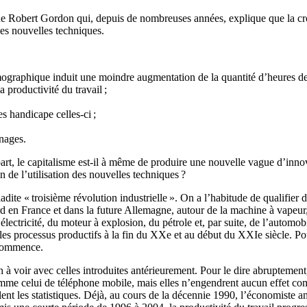
ique Robert Gordon qui, depuis de nombreuses années, explique que la cr
es nouvelles techniques.
ographique induit une moindre augmentation de la quantité d’heures de 
a productivité du travail ;
es handicape celles-ci ;
énages.
part, le capitalisme est-il à même de produire une nouvelle vague d’innov
on de l’utilisation des nouvelles techniques ?
dite « troisième révolution industrielle ». On a l’habitude de qualifier d
rd en France et dans la future Allemagne, autour de la machine à vapeur,
électricité, du moteur à explosion, du pétrole et, par suite, de l’automobi
s les processus productifs à la fin du XXe et au début du XXIe siècle. P
t commence.
à voir avec celles introduites antérieurement. Pour le dire abruptement,
mme celui de téléphone mobile, mais elles n’engendrent aucun effet compa
lent les statistiques. Déjà, au cours de la décennie 1990, l’économiste 