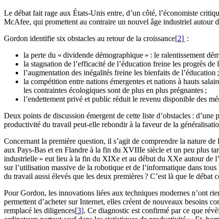
Le débat fait rage aux États-Unis entre, d’un côté, l’économiste crit
McAfee, qui promettent au contraire un nouvel âge industriel autour d
Gordon identifie six obstacles au retour de la croissance
[
2
]
:
la perte du « dividende démographique » : le ralentissement dém
la stagnation de l’efficacité de l’éducation freine les progrès de l
l’augmentation des inégalités freine les bienfaits de l’éducation ;
la compétition entre nations émergentes et nations à hauts salair
les contraintes écologiques sont de plus en plus prégnantes ;
l’endettement privé et public réduit le revenu disponible des m
Deux points de discussion émergent de cette liste d’obstacles : d’une 
productivité du travail peut-elle rebondir à la faveur de la généralisati
Concernant la première question, il s’agit de comprendre la nature de la
aux Pays-Bas et en Flandre à la fin du XVIIIe siècle et un peu plus ta
industrielle » eut lieu à la fin du XIXe et au début du XXe autour de l’
sur l’utilisation massive de la robotique et de l’informatique dans tou
du travail aussi élevés que les deux premières ? C’est là que le déba
Pour Gordon, les innovations liées aux techniques modernes n’ont rien 
permettent d’acheter sur Internet, elles créent de nouveaux besoins co
remplacé les diligences
[
3
]
. Ce diagnostic est confirmé par ce que révè