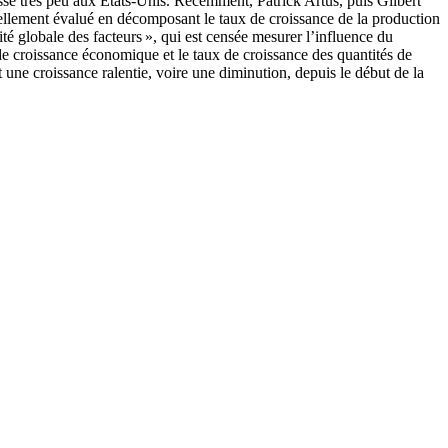
resse très peu aux États-Unis. Récemment, Patrick Artus, puis Gilbert
uellement évalué en décomposant le taux de croissance de la production
vité globale des facteurs », qui est censée mesurer l’influence du
x de croissance économique et le taux de croissance des quantités de
t une croissance ralentie, voire une diminution, depuis le début de la