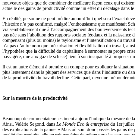
nouveaux objets que de combiner de meilleure façon ceux qui existent d
actuelle des gains de productivité comme un effet du décalage dans le
En réalité, personne ne peut prédire aujourd’hui quel sera l’exact deve
l’histoire n’a pas confirmé, malgré l’enthousiasme que manifestait Schu
vraisemblablement due à l’accompagnement des bouleversements techniqu
pas née sans l’abolition des rapports sociaux féodaux et la naissance du
compensant (plus ou moins) le taylorisme et l’intensification du travai
n’a pas d’autre nom que précarisation et flexibilisation du travail, a
l’hypothèse que la difficulté du capitalisme à surmonter sa propre cri
passagère, due aux gaz de schiste) tient à son incapacité à proposer un
Il est un autre élément à prendre en compte pour expliquer la situation
plus lentement dans la plupart des services que dans l’industrie ou da
de la productivité du travail décline. Cette part, devenue prépondéran
Sur la mesure de la productivité
Beaucoup de commentateurs estiment aujourd’hui que la mesure de la pr
Ainsi, Valérie Segond, dans
Le Monde Éco & entreprise
du 1er juillet
des explications de la panne. « Mais où sont donc passés les gains de p
qualité des produits, elle ne sait pas faire de même pour les services, 