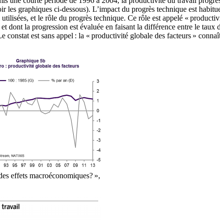
ormis une courte période de 1996 à 2004, la productivité du travail prog
oir les graphiques ci-dessous). L’impact du progrès technique est habit
 utilisées, et le rôle du progrès technique. Ce rôle est appelé « producti
 et dont la progression est évaluée en faisant la différence entre le tau
e constat est sans appel : la « productivité globale des facteurs » connaî
 des effets macroéconomiques? »,