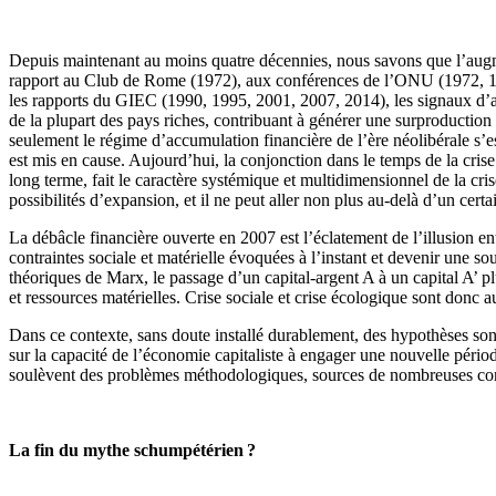
Depuis maintenant au moins quatre décennies, nous savons que l’augmenta
rapport au Club de Rome (1972), aux conférences de l’ONU (1972, 19
les rapports du GIEC (1990, 1995, 2001, 2007, 2014), les signaux d’a
de la plupart des pays riches, contribuant à générer une surproduction 
seulement le régime d’accumulation financière de l’ère néolibérale s’e
est mis en cause. Aujourd’hui, la conjonction dans le temps de la crise 
long terme, fait le caractère systémique et multidimensionnel de la crise
possibilités d’expansion, et il ne peut aller non plus au-delà d’un certa
La débâcle financière ouverte en 2007 est l’éclatement de l’illusion 
contraintes sociale et matérielle évoquées à l’instant et devenir une s
théoriques de Marx, le passage d’un capital-argent A à un capital A’ plu
et ressources matérielles. Crise sociale et crise écologique sont donc a
Dans ce contexte, sans doute installé durablement, des hypothèses sont
sur la capacité de l’économie capitaliste à engager une nouvelle périod
soulèvent des problèmes méthodologiques, sources de nombreuses co
La fin du mythe schumpétérien ?