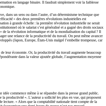
mation en langage binaire. Il faudrait simplement voir la faiblesse
économique.
reuve, dans un sens ou dans l’autre, d’un déterminisme technique que
fficacité » des deux premières révolutions industrielles est
on à grande échelle : la première révolution industrielle ne serait
titutionnel où le salariat s’est généralisé et a gagné des droits sociaux
 de la révolution informatique et de la mondialisation du capital ? Il
isager une relance de la productivité du travail. On peut même avancer
développés (Japon, Europe, États-Unis malgré l’embellie trompeuse, car
evé de leur économie. Or, la productivité du travail augmente beaucoup
 prépondérante dans la valeur ajoutée globale, l’augmentation moyenne
ette idée commence même à se répandre dans la presse grand public.
 la productivité ». L’auteur a sollicité les plus en vue, qui proposent
e lecture. « Alors que la comptabilité nationale tient compte de la
 a fait économiser une demi-heure de queue n’est pas mesuré