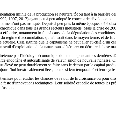
tion infinie de la production se heurtera tôt ou tard à la barrière des 
92, 1997, 2012) ayant peu à peu adopté le concept de développement s
larme n’ont pas manqué. Depuis à peu près la même époque, a été observé
chronique dans tous les grands secteurs industriels. Mais la crise de 20
st effondré, notamment in fine à cause de la dégradation des conditions
du régime d’accumulation, qui s’inscrit dans le moyen terme, et de la cri
 actuelle. Cela signifie que le capitalisme ne peut aller au-delà d’un cert
in seuil d’exploitation de la nature sans détériorer ou détruire la base ma
entretenue par l’idéologie économique dominante pendant les dernières dé
ource endogène et autosuffisante de valeur, sinon de nouvelle richesse. O
s élevé ne peut durablement se faire sans le détour par le capital produc
ujourd’hui inextricablement liées, même si leur temporalité et leur cycle
 émises pour étudier les chances de retour de la croissance ou pour diss
e faste d’innovations techniques. Leur solidité est celle de toutes les p
nfusions.