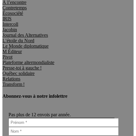
À l’encontre
Contretemps
Écosociété
IRIS
Intercoll
Jacobin
Journal des Alternatives
L’étoile du Nord
Le Monde diplomatique
M Éditeur
Pivot
Plateforme altermondialiste
Presse-toi à gauche !
Québec solidaire
Relations
Transform !
Abonnez-vous à notre infolettre
Pas plus de 12 envois par année.