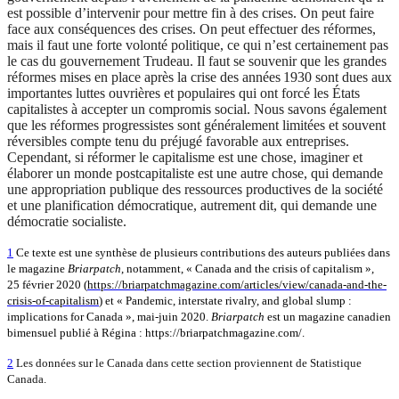
est possible d’intervenir pour mettre fin à des crises. On peut faire
face aux conséquences des crises. On peut effectuer des réformes,
mais il faut une forte volonté politique, ce qui n’est certainement pas
le cas du gouvernement Trudeau. Il faut se souvenir que les grandes
réformes mises en place après la crise des années 1930 sont dues aux
importantes luttes ouvrières et populaires qui ont forcé les États
capitalistes à accepter un compromis social. Nous savons également
que les réformes progressistes sont généralement limitées et souvent
réversibles compte tenu du préjugé favorable aux entreprises.
Cependant, si réformer le capitalisme est une chose, imaginer et
élaborer un monde postcapitaliste est une autre chose, qui demande
une appropriation publique des ressources productives de la société
et une planification démocratique, autrement dit, qui demande une
démocratie socialiste.
1
Ce texte est une synthèse de plusieurs contributions des auteurs publiées dans
le magazine
Briarpatch
, notamment, « Canada and the crisis of capitalism »,
25 février 2020
(
https://briarpatchmagazine.com/articles/view/canada-and-the-
crisis-of-capitalism
) et « Pandemic,
interstate rivalry, and global slump :
implications for Canada », mai-juin 2020.
Briarpatch
est un magazine canadien
bimensuel publié à Régina : https://briarpatchmagazine.com/.
2
Les données sur le Canada dans cette section proviennent de Statistique
Canada.