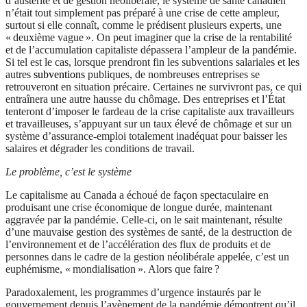
d’austérité et de gestion néolibérale, le système de santé canadien
n’était tout simplement pas préparé à une crise de cette ampleur,
surtout si elle connaît, comme le prédisent plusieurs experts, une
« deuxième vague ». On peut imaginer que la crise de la rentabilité
et de l’accumulation capitaliste dépassera l’ampleur de la pandémie.
Si tel est le cas, lorsque prendront fin les subventions salariales et les
autres
subventions
publiques, de nombreuses entreprises se
retrouveront en situation précaire. Certaines ne survivront pas, ce qui
entraînera une autre hausse du chômage. Des entreprises et l’État
tenteront d’imposer le fardeau de la crise capitaliste aux travailleurs
et travailleuses, s’appuyant sur un taux élevé de chômage et sur un
système d’assurance-emploi totalement inadéquat pour baisser les
salaires et dégrader les conditions de travail.
Le problème, c’est le système
Le capitalisme au Canada a échoué de façon spectaculaire en
produisant une crise économique de longue durée, maintenant
aggravée par la pandémie. Celle-ci, on le sait maintenant, résulte
d’une mauvaise gestion des systèmes de santé, de la destruction de
l’environnement et de l’accélération des flux de produits et de
personnes dans le cadre de la gestion néolibérale appelée, c’est un
euphémisme, « mondialisation ». Alors que faire ?
Paradoxalement, les programmes d’urgence instaurés par le
gouvernement depuis l’avènement de la pandémie démontrent qu’il