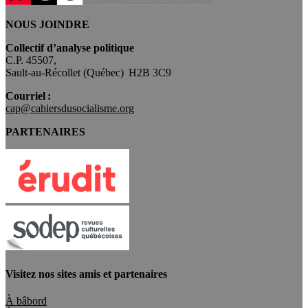
NOUS JOINDRE
Collectif d’analyse politique
C.P. 45507,
Sault-au-Récollet (Québec) H2B 3C9
Courriel :
cap@cahiersdusocialisme.org
PARTENAIRES
Visitez nos sites amis et partenaires
À bâbord