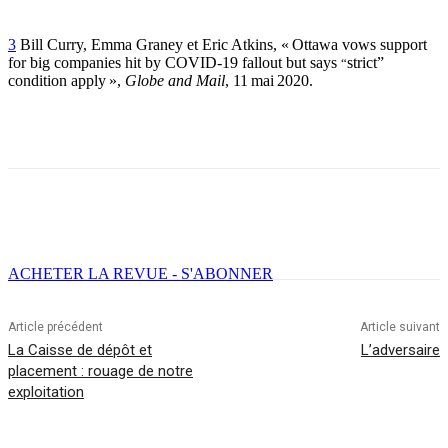
3
Bill Curry, Emma Graney et Eric Atkins, « Ottawa vows support
for big companies hit by COVID-19 fallout but says
strict”
“
condition apply »,
Globe and Mail
, 11 mai 2020.
Facebook
X
Email
Imprimer
ACHETER LA REVUE - S'ABONNER
Article précédent
Article suivant
La Caisse de dépôt et
L’adversaire
placement : rouage de notre
exploitation