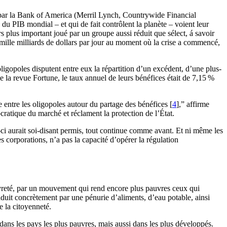
es par la Bank of America (Merril Lynch, Countrywide Financial
du PIB mondial – et qui de fait contrôlent la planète – voient leur
s plus important joué par un groupe aussi réduit que sélect, á savoir
1 mille milliards de dollars par jour au moment où la crise a commencé,
ligopoles disputent entre eux la répartition d’un excédent, d’une plus-
de la revue Fortune, le taux annuel de leurs bénéfices était de 7,15 %
 entre les oligopoles autour du partage des bénéfices [
4
],” affirme
ocratique du marché et réclament la protection de l’État.
e-ci aurait soi-disant permis, tout continue comme avant. Et ni même les
 corporations, n’a pas la capacité d’opérer la régulation
auvreté, par un mouvement qui rend encore plus pauvres ceux qui
raduit concrètement par une pénurie d’aliments, d’eau potable, ainsi
e la citoyenneté.
ans les pays les plus pauvres, mais aussi dans les plus développés.