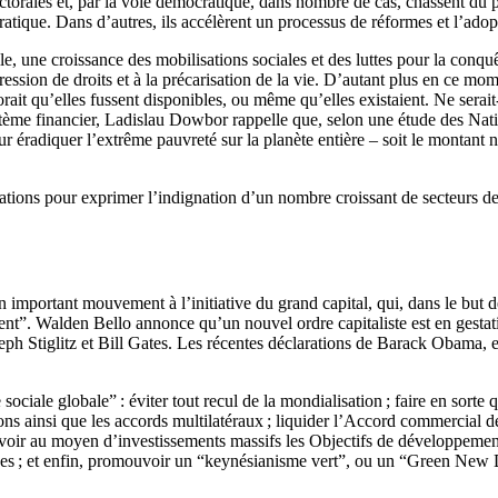
ectorales et, par la voie démocratique, dans nombre de cas, chassent du 
tique. Dans d’autres, ils accélèrent un processus de réformes et l’adop
e, une croissance des mobilisations sociales et des luttes pour la conquê
ession de droits et à la précarisation de la vie. D’autant plus en ce mo
ait qu’elles fussent disponibles, ou même qu’elles existaient. Ne serait
ystème financier, Ladislau Dowbor rappelle que, selon une étude des Nat
pour éradiquer l’extrême pauvreté sur la planète entière – soit le montant
tations pour exprimer l’indignation d’un nombre croissant de secteurs de 
important mouvement à l’initiative du grand capital, qui, dans le but de
ment”. Walden Bello annonce qu’un nouvel ordre capitaliste est en gesta
h Stiglitz et Bill Gates. Les récentes déclarations de Barack Obama, en
sociale globale” : éviter tout recul de la mondialisation ; faire en sorte
utions ainsi que les accords multilatéraux ; liquider l’Accord commercial d
oir au moyen d’investissements massifs les Objectifs de développement
ques ; et enfin, promouvoir un “keynésianisme vert”, ou un “Green New Dea