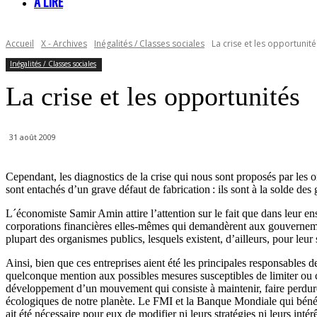
À LIRE
Accueil
X - Archives
Inégalités / Classes sociales
La crise et les opportunité
Inégalités / Classes sociales
La crise et les opportunités
31 août 2009
Cependant, les diagnostics de la crise qui nous sont proposés par le
sont entachés d’un grave défaut de fabrication : ils sont à la solde des
L´économiste Samir Amin attire l’attention sur le fait que dans leur e
corporations financières elles-mêmes qui demandèrent aux gouvernement
plupart des organismes publics, lesquels existent, d’ailleurs, pour leu
Ainsi, bien que ces entreprises aient été les principales responsables 
quelconque mention aux possibles mesures susceptibles de limiter ou co
développement d’un mouvement qui consiste à maintenir, faire perdurer
écologiques de notre planète. Le FMI et la Banque Mondiale qui bénéfi
ait été nécessaire pour eux de modifier ni leurs stratégies ni leurs int