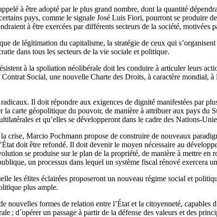
 appelé à être adopté par le plus grand nombre, dont la quantité dépendr
certains pays, comme le signale José Luis Fiori, pourront se produire des
draient à être exercées par différents secteurs de la société, motivées 
e légitimation du capitalisme, la stratégie de ceux qui s’organisent po
ratie dans tous les secteurs de la vie sociale et politique.
ésistent à la spoliation néolibérale doit les conduire à articuler leurs ac
Contrat Social, une nouvelle Charte des Droits, à caractère mondial, à
dicaux. Il doit répondre aux exigences de dignité manifestées par plus d
ier la carte géopolitique du pouvoir, de manière à attribuer aux pays du
multilatérales et qu’elles se développeront dans le cadre des Nations-Unie
es par la crise, Marcio Pochmann propose de construire de nouveaux pa
L’État doit être refondé. Il doit devenir le moyen nécessaire au dével
olution se produise sur le plan de la propriété, de manière à mettre en r
 publique, un processus dans lequel un système fiscal rénové exercera un 
uelle les élites éclairées proposeront un nouveau régime social et politi
olitique plus ample.
de nouvelles formes de relation entre l’État et la citoyenneté, capables d
rale ; d´opérer un passage à partir de la défense des valeurs et des princ