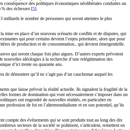
i, en conséquence des politiques économiques néolibérales conduites un
6 % des richesses [
5
].
3 milliards le nombre de personnes qui seront atteintes le plus
à la mise en place d’un nouveau scénario de conflits et de disputes, qui
xistantes qui pour certains devient l’enjeu prioritaire, alors que pour
critères de production et de consommation., qui devient émergentielle.
ives qui seront chaque fois plus aigues. D’autres experts prévoient
e nouvelles idéologies à la recherche d’une relégitimation des
nique d’ici trente ou quarante ans.
era de démontrer qu’il ne s’agit pas d’un cauchemar auquel les
que laisse prévoir la réalité actuelle. Ils signalent la fragilité de la
nouvelles formes de domination qui vont nécessairement s’imposer dans un
olitiques ont engendré de nouvelles réalités, en particulier en
e profession de foi en l’altermondialisme et en son potentiel, qu’ils
tient compte des évènements qui se sont produits tout au long des dix
mbreux secteurs de la société se politisent, s’articulent, remettent en