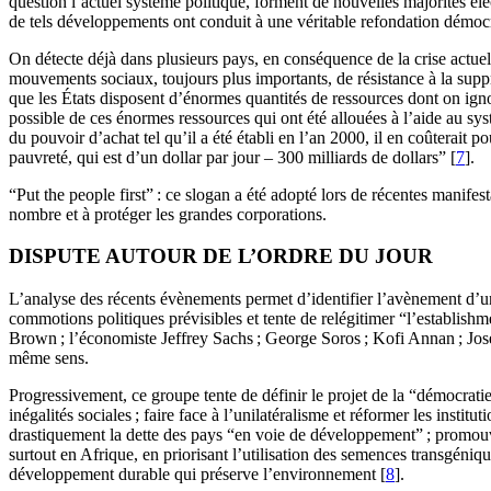
question l’actuel système politique, forment de nouvelles majorités él
de tels développements ont conduit à une véritable refondation démocra
On détecte déjà dans plusieurs pays, en conséquence de la crise actuell
mouvements sociaux, toujours plus importants, de résistance à la suppr
que les États disposent d’énormes quantités de ressources dont on ignor
possible de ces énormes ressources qui ont été allouées à l’aide au s
du pouvoir d’achat tel qu’il a été établi en l’an 2000, il en coûterait 
pauvreté, qui est d’un dollar par jour – 300 milliards de dollars” [
7
].
“Put the people first” : ce slogan a été adopté lors de récentes manifes
nombre et à protéger les grandes corporations.
DISPUTE AUTOUR DE L’ORDRE DU JOUR
L’analyse des récents évènements permet d’identifier l’avènement d’un 
commotions politiques prévisibles et tente de relégitimer “l’establish
Brown ; l’économiste Jeffrey Sachs ; George Soros ; Kofi Annan ; Josep
même sens.
Progressivement, ce groupe tente de définir le projet de la “démocratie 
inégalités sociales ; faire face à l’unilatéralisme et réformer les instit
drastiquement la dette des pays “en voie de développement” ; promouv
surtout en Afrique, en priorisant l’utilisation des semences transgéni
développement durable qui préserve l’environnement [
8
].