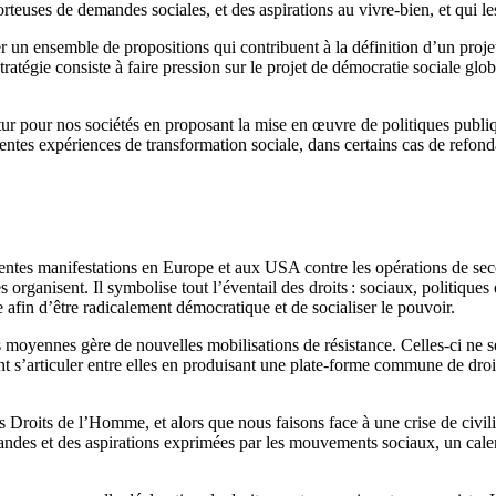
orteuses de demandes sociales, et des aspirations au vivre-bien, et qui l
r un ensemble de propositions qui contribuent à la définition d’un proje
tratégie consiste à faire pression sur le projet de démocratie sociale glob
utur pour nos sociétés en proposant la mise en œuvre de politiques publique
écentes expériences de transformation sociale, dans certains cas de refo
centes manifestations en Europe et aux USA contre les opérations de se
es organisent. Il symbolise tout l’éventail des droits : sociaux, politi
e afin d’être radicalement démocratique et de socialiser le pouvoir.
sses moyennes gère de nouvelles mobilisations de résistance. Celles-ci ne 
ont s’articuler entre elles en produisant une plate-forme commune de dro
 Droits de l’Homme, et alors que nous faisons face à une crise de civil
emandes et des aspirations exprimées par les mouvements sociaux, un cale