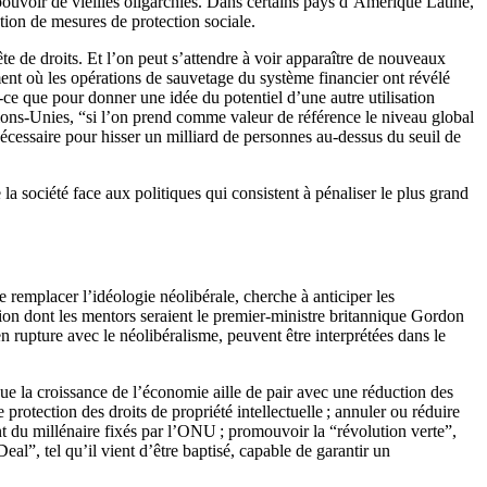
pouvoir de vieilles oligarchies. Dans certains pays d’Amérique Latine,
tion de mesures de protection sociale.
te de droits. Et l’on peut s’attendre à voir apparaître de nouveaux
ment où les opérations de sauvetage du système financier ont révélé
-ce que pour donner une idée du potentiel d’une autre utilisation
ions-Unies, “si l’on prend comme valeur de référence le niveau global
 nécessaire pour hisser un milliard de personnes au-dessus du seuil de
la société face aux politiques qui consistent à pénaliser le plus grand
 remplacer l’idéologie néolibérale, cherche à anticiper les
tion dont les mentors seraient le premier-ministre britannique Gordon
 rupture avec le néolibéralisme, peuvent être interprétées dans le
 que la croissance de l’économie aille de pair avec une réduction des
e protection des droits de propriété intellectuelle ; annuler ou réduire
 du millénaire fixés par l’ONU ; promouvoir la “révolution verte”,
l”, tel qu’il vient d’être baptisé, capable de garantir un