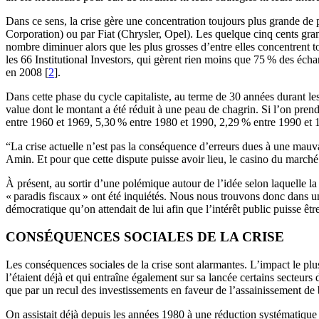
Dans ce sens, la crise gère une concentration toujours plus grande de
Corporation) ou par Fiat (Chrysler, Opel). Les quelque cinq cents gran
nombre diminuer alors que les plus grosses d’entre elles concentrent t
les 66 Institutional Investors, qui gèrent rien moins que 75 % des écha
en 2008 [
2
].
Dans cette phase du cycle capitaliste, au terme de 30 années durant le
value dont le montant a été réduit à une peau de chagrin. Si l’on prend
entre 1960 et 1969, 5,30 % entre 1980 et 1990, 2,29 % entre 1990 et 
“La crise actuelle n’est pas la conséquence d’erreurs dues à une mauva
Amin. Et pour que cette dispute puisse avoir lieu, le casino du marché 
À présent, au sortir d’une polémique autour de l’idée selon laquelle la
« paradis fiscaux » ont été inquiétés. Nous nous trouvons donc dans un
démocratique qu’on attendait de lui afin que l’intérêt public puisse êtr
CONSÉQUENCES SOCIALES DE LA CRISE
Les conséquences sociales de la crise sont alarmantes. L’impact le pl
l’étaient déjà et qui entraîne également sur sa lancée certains secteur
que par un recul des investissements en faveur de l’assainissement de b
On assistait déjà depuis les années 1980 à une réduction systématique