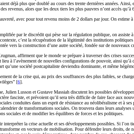
avaient déjà plus que doublé au cours des trente dernières années. Ains
des revenus, alors que les deux tiers les plus pauvres n’ont accès qu’à 
auvreté, avec pour tout revenu moins de 2 dollars par jour. On estime à 
mplifiée par le discrédit qui pèse sur la régulation publique, on assiste 
xte, c’est la récupération de la légitimité des institutions politiques e
ientée vers la construction d’une autre société, fondée sur de nouveaux 
ugman, affirment que le monde se prépare à traverser des crises success
lieu à l’avènement de nouvelles configurations de pouvoir, ainsi qu’à d
 part qu’une société postcapitaliste deviendra dominante, et même hégémo
ent de la crise qui, au prix des souffrances des plus faibles, se charg
vilèges” [
6
].
, Julien Lusson et Gustave Massiah discutent les possibles développements 
ctère fasciste, et prévoient qu’il sera très difficile de faire face aux 
ciales conduites dans un esprit de résistance au néolibéralisme et à ses p
lendrier de transformations sociales. On trouvera dans leurs analyses un
 sociales et de modifier les équilibres de forces et les politiques.
ir interpréter la crise actuelle et ses développements possibles. Si l’on 
 transforme en vecteurs de mobilisation. Pour défendre leurs droits, de no