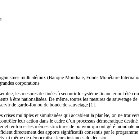
s
s organismes multilatéraux (Banque Mondiale, Fonds Monétaire Internatio
 grandes corporations.
nsemble, les mesures destinées à secourir le système financier ont été co
s à être nationalisées. De même, toutes les mesures de sauvetage de ce
r servir de garde-fou ou de bouée de sauvetage [
1
].
des crises multiples et simultanées qui accablent la planète, on ne trou
ntrôler leur action dans le cadre d’un processus démocratique destiné à 
 et renforcer les mêmes structures de pouvoir qui ont géré mondialement 
cient directement des apports significatifs consentis par le programme 
érêts, ni même de démocratiser leurs instances de décision.