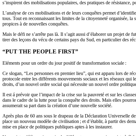
s’inspirent des mobilisations populaires, des pratiques de résistance, p
L’analyse de ces mobilisations et de leurs conquêtes permet d’identifie
tous. Tout en reconnaissant les limites de la citoyenneté organisée, la s
propices à de nouvelles conquêtes.
Mais le défi ne s’arrête pas là. Il s’agit aussi d’élaborer un projet de f
tirer des leçons du vécu de certains pays du Sud, en particulier des r
“PUT THE PEOPLE FIRST”
Eléments pour un ordre du jour positif de transformation sociale :
Ce slogan, “Les personnes en premier lieu”, qui est apparu lors de ré
protocole entre les différents mouvements sociaux et les réseaux qui l
droits, d’un nouvel ordre social qui nécessite un nouvel ordre politiqu
Il est á prévoir que l’impact de la crise sur la pauvreté et sur les cla
dans le cadre de la lutte pour la conquête des droits. Mais elles pourr
assumerait sa part dans la création d’une nouvelle société.
Après plus de 60 ans sous le drapeau de la Déclaration Universelle des
place un nouveau modèle de civilisation ; et d’établir, à partir des d
mise en place de politiques publiques aptes à les instaurer.