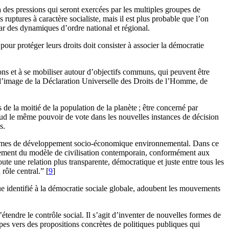
a des pressions qui seront exercées par les multiples groupes de
 ruptures à caractère socialiste, mais il est plus probable que l’on
par des dynamiques d’ordre national et régional.
ur protéger leurs droits doit consister à associer la démocratie
tions et à se mobiliser autour d’objectifs communs, qui peuvent être
 l’image de la Déclaration Universelle des Droits de l’Homme, de
e la moitié de la population de la planète ; être concerné par
 Sud le même pouvoir de vote dans les nouvelles instances de décision
s.
radigmes de développement socio-économique environnemental. Dans ce
oppement du modèle de civilisation contemporain, conformément aux
oute une relation plus transparente, démocratique et juste entre tous les
rôle central.” [
9
]
que identifié à la démocratie sociale globale, adoubent les mouvements
’étendre le contrôle social. Il s’agit d’inventer de nouvelles formes de
ipes vers des propositions concrètes de politiques publiques qui