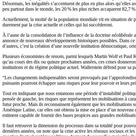
Désormais, les inégalités s’accentuent de plus en plus alors qu’elles 
peu partout dans le monde, les 20 % les plus riches accaparent 82,7 % 
Actuellement, la moitié de la population mondiale vit en situation de p
durement par la crise actuelle et celles qui lui succéderont.
À l’aune de la consolidation de l’influence de la doctrine néolibérale a
annonce de nouveaux développements historiques possibles. Dans ce conte
d’autres, c’est la création d’une nouvelle institution démocratique, or
Plusieurs économistes de renom, parmi lesquels Martin Wolf et Paul Kr
qu’au cours des dix ou quinze prochaines années, ces crises donneront 
institutions et du régime politique actuel. Wallerstein défend pour sa
“Les changements indispensables seront provoqués par l’approfondissem
puissants pourront échapper sans risques pour leur pouvoir et leurs pri
Tout en indiquant que nous entamons une période d’instabilité politique
pensée de gauche, les risques que représentent les mobilisations à cara
futur proche. Mais ils reconnaissent également que les mobilisations so
Amérique Latine, car elles ont obtenu la mise en place d’un nouveau ca
estiment capable de fournir des bases propices aux grandes mobilisations
Il faut retrouver la dimension du processus dans sa totalité pour pouvo
dernières années, on note que la crise active les réseaux sociaux et les