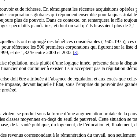
 pouvoir et de richesse. En témoignent les récentes acquisitions opéré
des corporations globales qui répondent ensemble pour la quasi-totalité 
oujours plus de pouvoir. Dans ce contexte, on remarquera le rôle toujour
nges spéculatifs planétaires, et dont on sait qu’ils brassaient plus de 2,
squelles ils ont engrangé des bénéfices considérables (1945-1975), ces o
 pour référence les 500 premières corporations qui figurent sur la liste 
1999, et de 1,32 % entre 2000 et 2002 [
3
].
ise régulation, mais plutôt d’une logique innée, présente dans la dispute
financier doit continuer à exister. Ils n’acceptent pas la régulation dém
 crise doit être attribuée à l’absence de régulation et aux excès que cell
e impasse, devant laquelle l’État, sous l’emprise du pouvoir des grandes
e protégé.
us violent se produit sous la forme d’une augmentation brutale de la p
s des classes moyennes en-deçà du seuil de pauvreté. Cette situation se t
ase, de la santé publique, du logement, de l’éducation et, finalement, d
 des revenus correspondant à la rémunération du travail, non seulement d