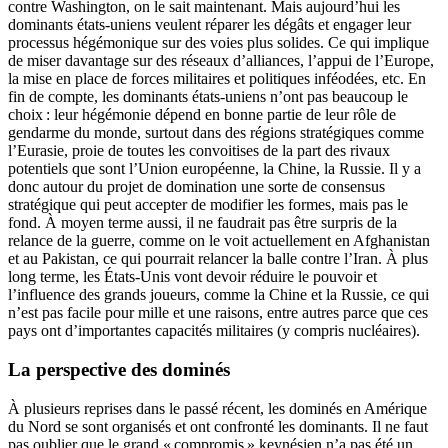
contre Washington, on le sait maintenant. Mais aujourd’hui les
dominants états-uniens veulent réparer les dégâts et engager leur
processus hégémonique sur des voies plus solides. Ce qui implique
de miser davantage sur des réseaux d’alliances, l’appui de l’Europe,
la mise en place de forces militaires et politiques inféodées, etc. En
fin de compte, les dominants états-uniens n’ont pas beaucoup le
choix : leur hégémonie dépend en bonne partie de leur rôle de
gendarme du monde, surtout dans des régions stratégiques comme
l’Eurasie, proie de toutes les convoitises de la part des rivaux
potentiels que sont l’Union européenne, la Chine, la Russie. Il y a
donc autour du projet de domination une sorte de consensus
stratégique qui peut accepter de modifier les formes, mais pas le
fond. À moyen terme aussi, il ne faudrait pas être surpris de la
relance de la guerre, comme on le voit actuellement en Afghanistan
et au Pakistan, ce qui pourrait relancer la balle contre l’Iran. À plus
long terme, les États-Unis vont devoir réduire le pouvoir et
l’influence des grands joueurs, comme la Chine et la Russie, ce qui
n’est pas facile pour mille et une raisons, entre autres parce que ces
pays ont d’importantes capacités militaires (y compris nucléaires).
La perspective des dominés
À plusieurs reprises dans le passé récent, les dominés en Amérique
du Nord se sont organisés et ont confronté les dominants. Il ne faut
pas oublier que le grand « compromis » keynésien n’a pas été un