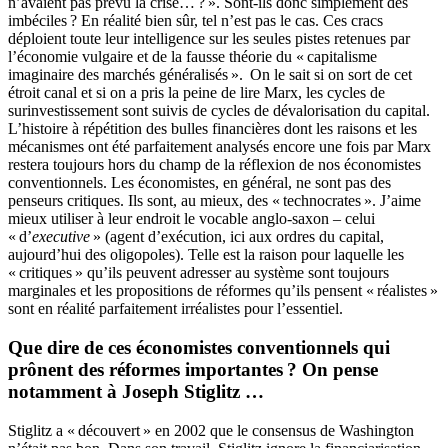
n’avaient pas prévu la crise… ? ». Sont-ils donc simplement des
imbéciles ? En réalité bien sûr, tel n’est pas le cas. Ces cracs
déploient toute leur intelligence sur les seules pistes retenues par
l’économie vulgaire et de la fausse théorie du « capitalisme
imaginaire des marchés généralisés ». On le sait si on sort de cet
étroit canal et si on a pris la peine de lire Marx, les cycles de
surinvestissement sont suivis de cycles de dévalorisation du capital.
L’histoire à répétition des bulles financières dont les raisons et les
mécanismes ont été parfaitement analysés encore une fois par Marx
restera toujours hors du champ de la réflexion de nos économistes
conventionnels. Les économistes, en général, ne sont pas des
penseurs critiques. Ils sont, au mieux, des « technocrates ». J’aime
mieux utiliser à leur endroit le vocable anglo-saxon – celui
« d’
executive
» (agent d’exécution, ici aux ordres du capital,
aujourd’hui des oligopoles). Telle est la raison pour laquelle les
« critiques » qu’ils peuvent adresser au système sont toujours
marginales et les propositions de réformes qu’ils pensent « réalistes »
sont en réalité parfaitement irréalistes pour l’essentiel.
Que dire de ces économistes conventionnels qui
prônent des réformes importantes ? On pense
notamment à Joseph Stiglitz …
Stiglitz a « découvert » en 2002 que le consensus de Washington