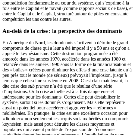
contradiction fondamentale au cœur du système, qui s’exprime à la
fois entre le Capital et le travail (comme rapports sociaux de base), et
entre le Capital et le Capital, structuré autour de pôles en constante
compétition les uns contre les autres.
Au-delà de la crise : la perspective des dominants
En Amérique du Nord, les dominants s’activent à détruire le grand
compromis de classe qui a leur a été imposé il y a 50 ans et qu’on a
appelé le keynésianisme. Cette destruction programmée a été
amorcée dans les années 1970, accélérée dans les années 1980 et
relancée dans les années 1990 sous la forme de la financiarisation et
des « bulles » créées pour diminuer les effets d’une crise latente qu’à
peu près tout le monde (de sérieux) prévoyait l’implosion, jusqu’à
temps que celle-ci ne survienne en 2008. C’est clair maintenant, la
dite crise des
sub primes
n’a été que le résultat d’une série
d’implosions. Or la crise actuelle est à la fois dangereuse et
intéressante pour les dominants. Certes elle peut déstabiliser le
système, surtout si les dominés s’organisent. Mais elle représente
aussi un potentiel pour accélérer et aggraver les « réformes »
néolibérales. En pratique, la crise est une excellente occasion pour
« liquider » non seulement les acquis sociaux hérités du compromis
keynésien, mais aussi pour détruire les classes moyennes et
populaires qui avaient profité de l’expansion de l’économie
capitaliste durant les trente « glorieuses ». L’annihilation de pans