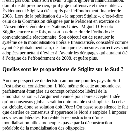
n’était pas bon. Dans son travail, Stiglitz ignore la financiarisation,
dont il ne dit presque rien, qu’il juge inoffensive et même utile …
Évidemment Stiglitz a été surpris par l’effondrement financier de
2008. Lors de la publication du « le rapport Stiglitz », c’est-à-dire
celui de la Commission désignée par le Président en exercice de
l’Assemblée Générale des Nations Unies –Miguel D’Escoto –
Stiglitz, encore une fois, ne sort pas du cadre de l’orthodoxie
conventionnelle réactionnaire. Son objectif est de restaurer le
système de la mondialisation libérale financiarisée, considéré comme
ayant été globalement sain, dès lors que des mesures correctives sont
adoptées permettant d’éviter à l’avenir les dérapages qui auraient été
à l’origine de l’effondrement de 2008, et guère plus.
Quelles sont les propositions de Stiglitz sur le Sud ?
Aucune perspective de décision autonome pour les pays du Sud
n’est prise en considération. L’idée même de cette autonomie est
parfaitement étrangère au concept orthodoxe libéral de la
« mondialisation ». L’argument avancé pour faire accepter l’idée
qu’un consensus global serait incontournable est simpliste : la crise
est globale, donc sa solution doit l’être ! On passe sous silence le fait
que derrière ce consensus d’apparence le Nord s’emploie à imposer
ses vues unilatérales. En réalité la reconstruction d’une
mondialisation utile aux peuples passe par la déconstruction
préalable de la mondialisation des oligopoles.