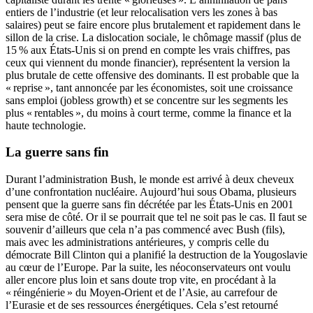
entiers de l’industrie (et leur relocalisation vers les zones à bas
salaires) peut se faire encore plus brutalement et rapidement dans le
sillon de la crise. La dislocation sociale, le chômage massif (plus de
15 % aux États-Unis si on prend en compte les vrais chiffres, pas
ceux qui viennent du monde financier), représentent la version la
plus brutale de cette offensive des dominants. Il est probable que la
« reprise », tant annoncée par les économistes, soit une croissance
sans emploi (jobless growth) et se concentre sur les segments les
plus « rentables », du moins à court terme, comme la finance et la
haute technologie.
La guerre sans fin
Durant l’administration Bush, le monde est arrivé à deux cheveux
d’une confrontation nucléaire. Aujourd’hui sous Obama, plusieurs
pensent que la guerre sans fin décrétée par les États-Unis en 2001
sera mise de côté. Or il se pourrait que tel ne soit pas le cas. Il faut se
souvenir d’ailleurs que cela n’a pas commencé avec Bush (fils),
mais avec les administrations antérieures, y compris celle du
démocrate Bill Clinton qui a planifié la destruction de la Yougoslavie
au cœur de l’Europe. Par la suite, les néoconservateurs ont voulu
aller encore plus loin et sans doute trop vite, en procédant à la
« réingénierie » du Moyen-Orient et de l’Asie, au carrefour de
l’Eurasie et de ses ressources énergétiques. Cela s’est retourné