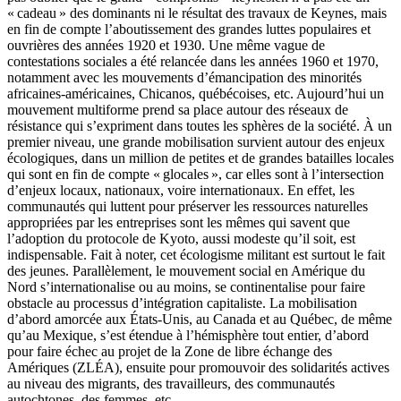
« cadeau » des dominants ni le résultat des travaux de Keynes, mais
en fin de compte l’aboutissement des grandes luttes populaires et
ouvrières des années 1920 et 1930. Une même vague de
contestations sociales a été relancée dans les années 1960 et 1970,
notamment avec les mouvements d’émancipation des minorités
africaines-américaines, Chicanos, québécoises, etc. Aujourd’hui un
mouvement multiforme prend sa place autour des réseaux de
résistance qui s’expriment dans toutes les sphères de la société. À un
premier niveau, une grande mobilisation survient autour des enjeux
écologiques, dans un million de petites et de grandes batailles locales
qui sont en fin de compte « glocales », car elles sont à l’intersection
d’enjeux locaux, nationaux, voire internationaux. En effet, les
communautés qui luttent pour préserver les ressources naturelles
appropriées par les entreprises sont les mêmes qui savent que
l’adoption du protocole de Kyoto, aussi modeste qu’il soit, est
indispensable. Fait à noter, cet écologisme militant est surtout le fait
des jeunes. Parallèlement, le mouvement social en Amérique du
Nord s’internationalise ou au moins, se continentalise pour faire
obstacle au processus d’intégration capitaliste. La mobilisation
d’abord amorcée aux États-Unis, au Canada et au Québec, de même
qu’au Mexique, s’est étendue à l’hémisphère tout entier, d’abord
pour faire échec au projet de la Zone de libre échange des
Amériques (ZLÉA), ensuite pour promouvoir des solidarités actives
au niveau des migrants, des travailleurs, des communautés
autochtones, des femmes, etc.