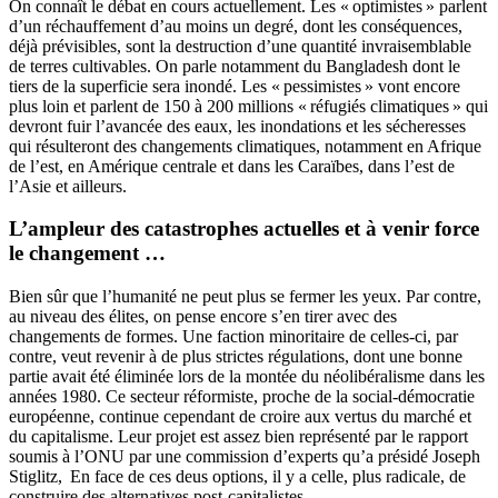
On connaît le débat en cours actuellement. Les « optimistes » parlent
d’un réchauffement d’au moins un degré, dont les conséquences,
déjà prévisibles, sont la destruction d’une quantité invraisemblable
de terres cultivables. On parle notamment du Bangladesh dont le
tiers de la superficie sera inondé. Les « pessimistes » vont encore
plus loin et parlent de 150 à 200 millions « réfugiés climatiques » qui
devront fuir l’avancée des eaux, les inondations et les sécheresses
qui résulteront des changements climatiques, notamment en Afrique
de l’est, en Amérique centrale et dans les Caraïbes, dans l’est de
l’Asie et ailleurs.
L’ampleur des catastrophes actuelles et à venir force
le changement …
Bien sûr que l’humanité ne peut plus se fermer les yeux. Par contre,
au niveau des élites, on pense encore s’en tirer avec des
changements de formes. Une faction minoritaire de celles-ci, par
contre, veut revenir à de plus strictes régulations, dont une bonne
partie avait été éliminée lors de la montée du néolibéralisme dans les
années 1980. Ce secteur réformiste, proche de la social-démocratie
européenne, continue cependant de croire aux vertus du marché et
du capitalisme. Leur projet est assez bien représenté par le rapport
soumis à l’ONU par une commission d’experts qu’a présidé Joseph
Stiglitz, En face de ces deus options, il y a celle, plus radicale, de
construire des alternatives post-capitalistes.