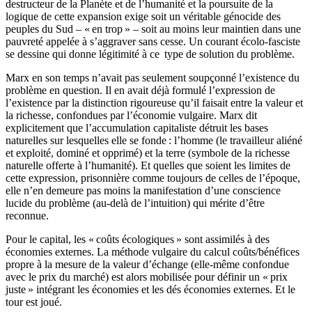
destructeur de la Planète et de l’humanité et la poursuite de la
logique de cette expansion exige soit un véritable génocide des
peuples du Sud – « en trop » – soit au moins leur maintien dans une
pauvreté appelée à s’aggraver sans cesse. Un courant écolo-fasciste
se dessine qui donne légitimité à ce type de solution du problème.
Marx en son temps n’avait pas seulement soupçonné l’existence du
problème en question. Il en avait déjà formulé l’expression de
l’existence par la distinction rigoureuse qu’il faisait entre la valeur et
la richesse, confondues par l’économie vulgaire. Marx dit
explicitement que l’accumulation capitaliste détruit les bases
naturelles sur lesquelles elle se fonde : l’homme (le travailleur aliéné
et exploité, dominé et opprimé) et la terre (symbole de la richesse
naturelle offerte à l’humanité). Et quelles que soient les limites de
cette expression, prisonnière comme toujours de celles de l’époque,
elle n’en demeure pas moins la manifestation d’une conscience
lucide du problème (au-delà de l’intuition) qui mérite d’être
reconnue.
Pour le capital, les « coûts écologiques » sont assimilés à des
économies externes. La méthode vulgaire du calcul coûts/bénéfices
propre à la mesure de la valeur d’échange (elle-même confondue
avec le prix du marché) est alors mobilisée pour définir un « prix
juste » intégrant les économies et les dés économies externes. Et le
tour est joué.