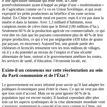
d’une agriculture familiale qui reste forte, la Chine
postrévolutionnaire ayant échappé au piège d’une « modernisation »
de l’agriculture comme on l’a vu en Union Soviétique, et qui avait
exproprié les petits producteurs au bénéfice d’un vaste secteur
étatisé. En Chine le monde rural est pauvre, mais il n’est pas dans la
misère et dans la famine. Avec 1,3 milliard d’habitants, nous
comptons moins de crève-faim que le Brésil (180 millions d’ha.).
Seulement 60 % de la production agricole est commercialisée, ce qui
veut dire en clair que les paysans consomment plus de 40 % de leur
propre production, ce qui n’est pas négligeable (450 kilos de grains
par paysan, en moyenne). Aujourd’hui, une grande partie des
chômeurs et licenciés retournent vers les trois millions de villages,
où il y a du potentiel au niveau de l’emploi et d’une sécurité
alimentaire de base, surtout si le gouvernement améliore les routes,
les services de santé, d’éducation, l’économie locale, etc.
Existe-il un consensus sur cette réorientation au sein
du Parti communiste et de l’État ?
Le gouvernement est assez informé pour savoir qu’il faut adapter les
politiques économiques pour éviter le chaos. Ce qui ne veut pas dire
que tous sont d’accord. Mais on ne peut ignorer 60 % de la
population (qui est encore rurale). Il faudrait cependant aller plus
loin car les aspects systémiques de la crise alimentaire mondiale vont
s’aggraver, restreignant la capacité d’un pays comme la Chine, qui