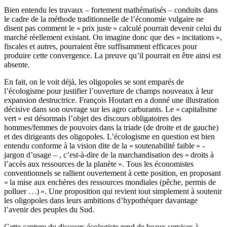
Bien entendu les travaux – fortement mathématisés – conduits dans
le cadre de la méthode traditionnelle de l’économie vulgaire ne
disent pas comment le « prix juste » calculé pourrait devenir celui du
marché réellement existant. On imagine donc que des « incitations »,
fiscales et autres, pourraient être suffisamment efficaces pour
produire cette convergence. La preuve qu’il pourrait en être ainsi est
absente.
En fait, on le voit déjà, les oligopoles se sont emparés de
l’écologisme pour justifier l’ouverture de champs nouveaux à leur
expansion destructrice. François Houtart en a donné une illustration
décisive dans son ouvrage sur les agro carburants. Le « capitalisme
vert » est désormais l’objet des discours obligatoires des
hommes/femmes de pouvoirs dans la triade (de droite et de gauche)
et des dirigeants des oligopoles. L’écologisme en question est bien
entendu conforme à la vision dite de la « soutenabilité faible » -
jargon d’usage – , c’est-à-dire de la marchandisation des « droits à
l’accès aux ressources de la planète ». Tous les économistes
conventionnels se rallient ouvertement à cette position, en proposant
« la mise aux enchères des ressources mondiales (pêche, permis de
polluer …) ». Une proposition qui revient tout simplement à soutenir
les oligopoles dans leurs ambitions d’hypothéquer davantage
l’avenir des peuples du Sud.
Cette capture du discours écologiste rend de beaux services à