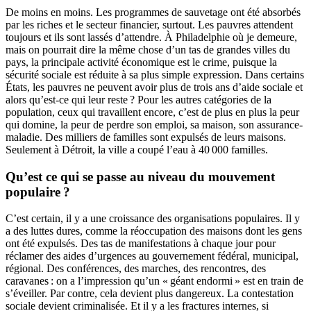
De moins en moins. Les programmes de sauvetage ont été absorbés
par les riches et le secteur financier, surtout. Les pauvres attendent
toujours et ils sont lassés d’attendre. À Philadelphie où je demeure,
mais on pourrait dire la même chose d’un tas de grandes villes du
pays, la principale activité économique est le crime, puisque la
sécurité sociale est réduite à sa plus simple expression. Dans certains
États, les pauvres ne peuvent avoir plus de trois ans d’aide sociale et
alors qu’est-ce qui leur reste ? Pour les autres catégories de la
population, ceux qui travaillent encore, c’est de plus en plus la peur
qui domine, la peur de perdre son emploi, sa maison, son assurance-
maladie. Des milliers de familles sont expulsés de leurs maisons.
Seulement à Détroit, la ville a coupé l’eau à 40 000 familles.
Qu’est ce qui se passe au niveau du mouvement
populaire ?
C’est certain, il y a une croissance des organisations populaires. Il y
a des luttes dures, comme la réoccupation des maisons dont les gens
ont été expulsés. Des tas de manifestations à chaque jour pour
réclamer des aides d’urgences au gouvernement fédéral, municipal,
régional. Des conférences, des marches, des rencontres, des
caravanes : on a l’impression qu’un « géant endormi » est en train de
s’éveiller. Par contre, cela devient plus dangereux. La contestation
sociale devient criminalisée. Et il y a les fractures internes, si