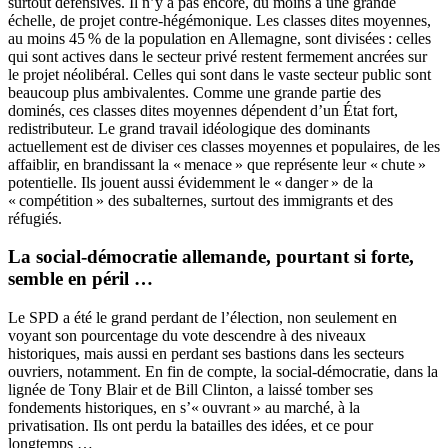
surtout défensives. Il n’y a pas encore, du moins à une grande
échelle, de projet contre-hégémonique. Les classes dites moyennes,
au moins 45 % de la population en Allemagne, sont divisées : celles
qui sont actives dans le secteur privé restent fermement ancrées sur
le projet néolibéral. Celles qui sont dans le vaste secteur public sont
beaucoup plus ambivalentes. Comme une grande partie des
dominés, ces classes dites moyennes dépendent d’un État fort,
redistributeur. Le grand travail idéologique des dominants
actuellement est de diviser ces classes moyennes et populaires, de les
affaiblir, en brandissant la « menace » que représente leur « chute »
potentielle. Ils jouent aussi évidemment le « danger » de la
« compétition » des subalternes, surtout des immigrants et des
réfugiés.
La social-démocratie allemande, pourtant si forte,
semble en péril …
Le SPD a été le grand perdant de l’élection, non seulement en
voyant son pourcentage du vote descendre à des niveaux
historiques, mais aussi en perdant ses bastions dans les secteurs
ouvriers, notamment. En fin de compte, la social-démocratie, dans la
lignée de Tony Blair et de Bill Clinton, a laissé tomber ses
fondements historiques, en s’« ouvrant » au marché, à la
privatisation. Ils ont perdu la batailles des idées, et ce pour
longtemps …