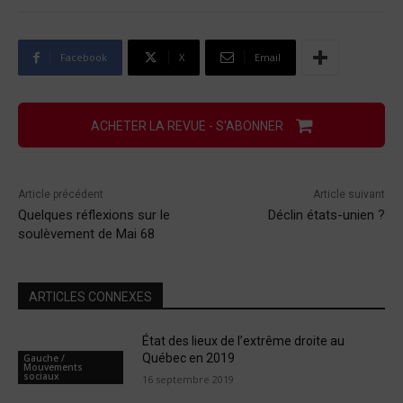
Facebook
X
Email
ACHETER LA REVUE - S'ABONNER
Article précédent
Article suivant
Quelques réflexions sur le
Déclin états-unien ?
soulèvement de Mai 68
ARTICLES CONNEXES
État des lieux de l’extrême droite au
Québec en 2019
Gauche /
Mouvements
sociaux
16 septembre 2019