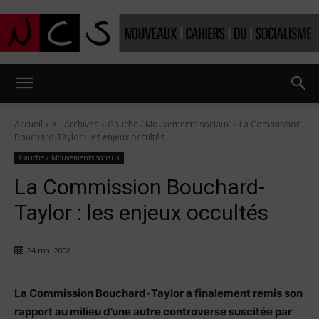
Nouveaux
Accueil
X - Archives
Gauche / Mouvements sociaux
La Commission
Bouchard-Taylor : les enjeux occultés
Cahiers
Gauche / Mouvements sociaux
La Commission Bouchard-
Taylor : les enjeux occultés
du
24 mai 2008
socialisme
La Commission Bouchard-Taylor a finalement remis son
rapport au milieu d’une autre controverse suscitée par