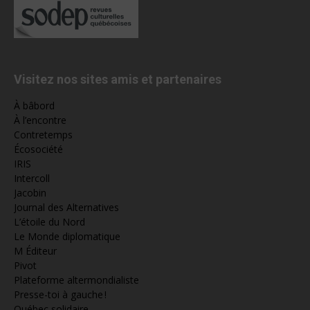
Visitez nos sites amis et partenaires
À bâbord
À l’encontre
Contretemps
Écosociété
IRIS
Intercoll
Jacobin
Journal des Alternatives
L’étoile du Nord
Le Monde diplomatique
M Éditeur
Pivot
Plateforme altermondialiste
Presse-toi à gauche !
Québec solidaire