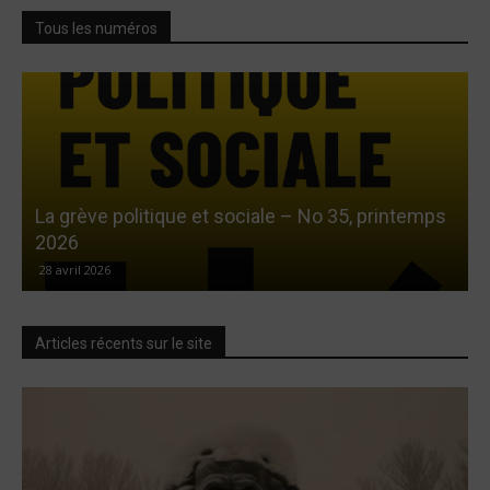
Tous les numéros
La grève politique et sociale – No 35, printemps
L
2026
28 avril 2026
Articles récents sur le site