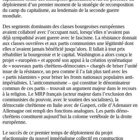
déploiement d’un premier moment de la stratégie de recomposition
du camp du capitalisme, au lendemain de la seconde guerre
mondiale.
Des segments dominants des classes bourgeoises européennes
avaient collaboré avec l’occupant nazi, lorsqu’elles n’avaient pas
déjà sympathisé avant guerre avec le fascisme. La résistance donnait
aux classes ouvrières et aux partis communistes une légitimité dont
elles n’avaient jamais bénéficié jusqu’alors. Il fallait à tout prix
réhabiliter la bourgeoisie et le capital. Washington a alors conçu le
projet « européen » et apporté son appui à la création systématique
de « nouveaux partis chrétiens-démocrates » chargés de briser l’unité
issue de la résistance, un peu comme il l’a fait plus tard avec les
« partis islamistes » pour briser les fronts nationaux populaires anti-
impérialistes. L’anticommunisme – qui constitue le dénominateur
commun de ces partis – trouvait un argument majeur dans le recours
à la religion. Le MRP français (acteur majeur dans l’exclusion des
communistes du pouvoir, avec le soutien des socialistes), la
démocratie chrétienne en Italie avec de Gasperi, celle d’Adenauer en
Allemagne ont rempli des fonctions analogues. Les partis démo-
chrétiens constituent aujourd’hui la colonne vertébrale de la droite
européenne.
Le succès de ce premier temps de déploiement du projet
réactionnaire du nouvel impérialisme collectif en construction