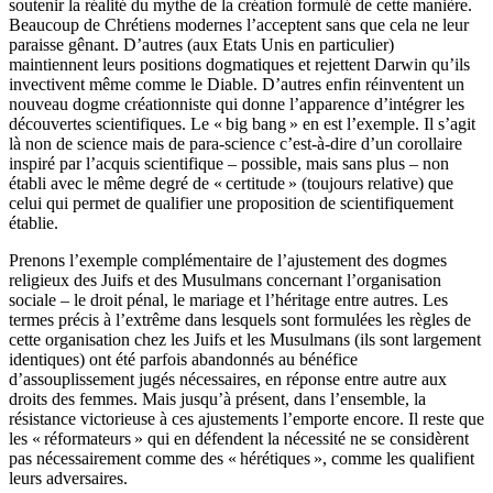
soutenir la réalité du mythe de la création formulé de cette manière.
Beaucoup de Chrétiens modernes l’acceptent sans que cela ne leur
paraisse gênant. D’autres (aux Etats Unis en particulier)
maintiennent leurs positions dogmatiques et rejettent Darwin qu’ils
invectivent même comme le Diable. D’autres enfin réinventent un
nouveau dogme créationniste qui donne l’apparence d’intégrer les
découvertes scientifiques. Le « big bang » en est l’exemple. Il s’agit
là non de science mais de para-science c’est-à-dire d’un corollaire
inspiré par l’acquis scientifique – possible, mais sans plus – non
établi avec le même degré de « certitude » (toujours relative) que
celui qui permet de qualifier une proposition de scientifiquement
établie.
Prenons l’exemple complémentaire de l’ajustement des dogmes
religieux des Juifs et des Musulmans concernant l’organisation
sociale – le droit pénal, le mariage et l’héritage entre autres. Les
termes précis à l’extrême dans lesquels sont formulées les règles de
cette organisation chez les Juifs et les Musulmans (ils sont largement
identiques) ont été parfois abandonnés au bénéfice
d’assouplissement jugés nécessaires, en réponse entre autre aux
droits des femmes. Mais jusqu’à présent, dans l’ensemble, la
résistance victorieuse à ces ajustements l’emporte encore. Il reste que
les « réformateurs » qui en défendent la nécessité ne se considèrent
pas nécessairement comme des « hérétiques », comme les qualifient
leurs adversaires.