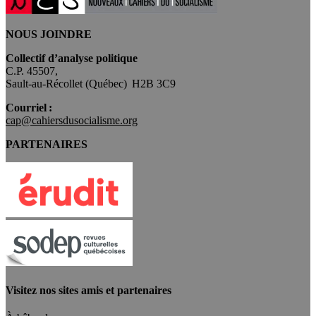
NOUS JOINDRE
Collectif d’analyse politique
C.P. 45507,
Sault-au-Récollet (Québec) H2B 3C9
Courriel :
cap@cahiersdusocialisme.org
PARTENAIRES
Visitez nos sites amis et partenaires