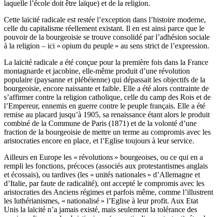
laquelle l’école doit être laïque) et de la religion.
Cette laïcité radicale est restée l’exception dans l’histoire moderne,
celle du capitalisme réellement existant. Il en est ainsi parce que le
pouvoir de la bourgeoisie se trouve consolidé par l’adhésion sociale
à la religion – ici « opium du peuple » au sens strict de l’expression.
La laïcité radicale a été conçue pour la première fois dans la France
montagnarde et jacobine, elle-même produit d’une révolution
populaire (paysanne et plébéienne) qui dépassait les objectifs de la
bourgeoisie, encore naissante et faible. Elle a été alors contrainte de
s’affirmer contre la religion catholique, celle du camp des Rois et de
l’Empereur, ennemis en guerre contre le peuple français. Elle a été
remise au placard jusqu’à 1905, sa renaissance étant alors le produit
combiné de la Commune de Paris (1871) et de la volonté d’une
fraction de la bourgeoisie de mettre un terme au compromis avec les
aristocraties encore en place, et l’Eglise toujours à leur service.
Ailleurs en Europe les « révolutions » bourgeoises, ou ce qui en a
rempli les fonctions, précoces (associés aux protestantismes anglais
et écossais), ou tardives (les « unités nationales » d’Allemagne et
d’Italie, par faute de radicalité), ont accepté le compromis avec les
aristocraties des Anciens régimes et parfois même, comme l’illustrent
les luthérianismes, « nationalisé » l’Eglise à leur profit. Aux Etat
Unis la laïcité n’a jamais existé, mais seulement la tolérance des