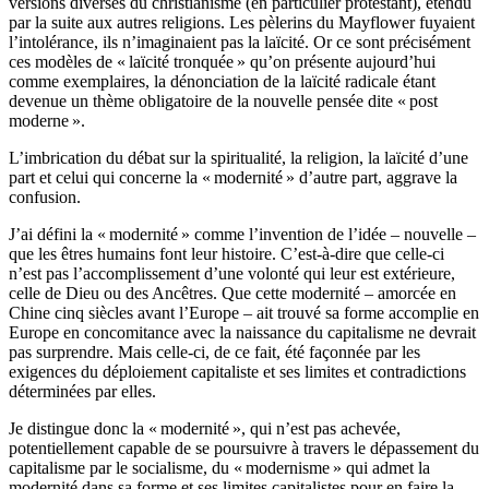
versions diverses du christianisme (en particulier protestant), étendu
par la suite aux autres religions. Les pèlerins du Mayflower fuyaient
l’intolérance, ils n’imaginaient pas la laïcité. Or ce sont précisément
ces modèles de « laïcité tronquée » qu’on présente aujourd’hui
comme exemplaires, la dénonciation de la laïcité radicale étant
devenue un thème obligatoire de la nouvelle pensée dite « post
moderne ».
L’imbrication du débat sur la spiritualité, la religion, la laïcité d’une
part et celui qui concerne la « modernité » d’autre part, aggrave la
confusion.
J’ai défini la « modernité » comme l’invention de l’idée – nouvelle –
que les êtres humains font leur histoire. C’est-à-dire que celle-ci
n’est pas l’accomplissement d’une volonté qui leur est extérieure,
celle de Dieu ou des Ancêtres. Que cette modernité – amorcée en
Chine cinq siècles avant l’Europe – ait trouvé sa forme accomplie en
Europe en concomitance avec la naissance du capitalisme ne devrait
pas surprendre. Mais celle-ci, de ce fait, été façonnée par les
exigences du déploiement capitaliste et ses limites et contradictions
déterminées par elles.
Je distingue donc la « modernité », qui n’est pas achevée,
potentiellement capable de se poursuivre à travers le dépassement du
capitalisme par le socialisme, du « modernisme » qui admet la
modernité dans sa forme et ses limites capitalistes pour en faire la