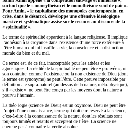
Samir Amin appelle « la compétition sauvage et immorale »,
surtout que le « moneytheism et le monothéisme vont de pair ».
Pour Amin, « le capitalisme des monopoles contemporain, en
crise, dans le désarroi, développe une offensive idéologique
massive et systématique assise sur le recours au discours de la
« spiritualité ».
Le terme de spiritualité appartient à la langue religieuse. Il implique
l’adhésion à la croyance dans l’existence d’une force extérieure à
l’être humain qui lui insuffle la vie, la conscience et la distinction
morale du bien et du mal.
Ce terme est, de ce fait, inacceptable pour les athées et les
agnostiques. La réalité de la spiritualité ne peut être « prouvée », ni
son contraire, comme l’existence ou la non existence de Dieu (dont
le terme est synonyme) ne peut l’être. Cette preuve impossible par
définition : le supra-naturel (au dessus de la nature, méta-physique),
s’il « existe », ne peut être conçu par les moyens dont la nature a
pourvu l’humain.
La théo-logie (science de Dieu) est un oxymore. Dieu ne peut être
l’objet d’une connaissance, terme qui doit être réservé à la science,
c’est-à-dire à la connaissance de la nature, dont les résultats sont
toujours limités et relatifs et acceptent de l’être. La science ne
cherche pas à connaître la vérité absolue.