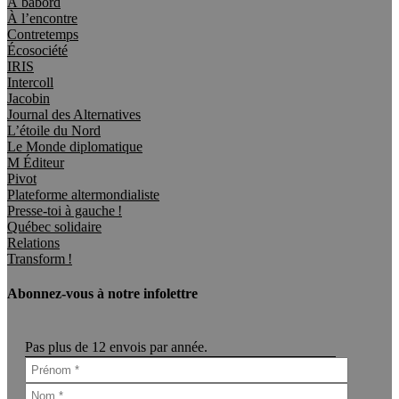
À bâbord
À l’encontre
Contretemps
Écosociété
IRIS
Intercoll
Jacobin
Journal des Alternatives
L’étoile du Nord
Le Monde diplomatique
M Éditeur
Pivot
Plateforme altermondialiste
Presse-toi à gauche !
Québec solidaire
Relations
Transform !
Abonnez-vous à notre infolettre
Pas plus de 12 envois par année.