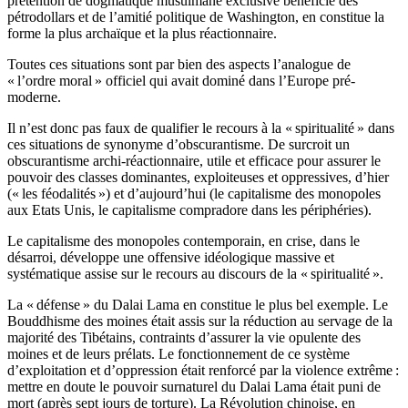
prétention de dogmatique musulmane exclusive bénéficie des
pétrodollars et de l’amitié politique de Washington, en constitue la
forme la plus archaïque et la plus réactionnaire.
Toutes ces situations sont par bien des aspects l’analogue de
« l’ordre moral » officiel qui avait dominé dans l’Europe pré-
moderne.
Il n’est donc pas faux de qualifier le recours à la « spiritualité » dans
ces situations de synonyme d’obscurantisme. De surcroit un
obscurantisme archi-réactionnaire, utile et efficace pour assurer le
pouvoir des classes dominantes, exploiteuses et oppressives, d’hier
(« les féodalités ») et d’aujourd’hui (le capitalisme des monopoles
aux Etats Unis, le capitalisme compradore dans les périphéries).
Le capitalisme des monopoles contemporain, en crise, dans le
désarroi, développe une offensive idéologique massive et
systématique assise sur le recours au discours de la « spiritualité ».
La « défense » du Dalai Lama en constitue le plus bel exemple. Le
Bouddhisme des moines était assis sur la réduction au servage de la
majorité des Tibétains, contraints d’assurer la vie opulente des
moines et de leurs prélats. Le fonctionnement de ce système
d’exploitation et d’oppression était renforcé par la violence extrême :
mettre en doute le pouvoir surnaturel du Dalai Lama était puni de
mort (après sept jours de torture). La Révolution chinoise, en