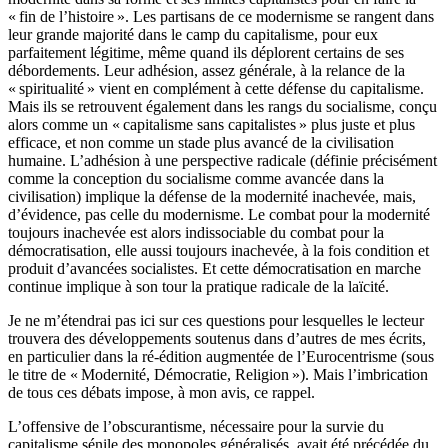
« fin de l’histoire ». Les partisans de ce modernisme se rangent dans
leur grande majorité dans le camp du capitalisme, pour eux
parfaitement légitime, même quand ils déplorent certains de ses
débordements. Leur adhésion, assez générale, à la relance de la
« spiritualité » vient en complément à cette défense du capitalisme.
Mais ils se retrouvent également dans les rangs du socialisme, conçu
alors comme un « capitalisme sans capitalistes » plus juste et plus
efficace, et non comme un stade plus avancé de la civilisation
humaine. L’adhésion à une perspective radicale (définie précisément
comme la conception du socialisme comme avancée dans la
civilisation) implique la défense de la modernité inachevée, mais,
d’évidence, pas celle du modernisme. Le combat pour la modernité
toujours inachevée est alors indissociable du combat pour la
démocratisation, elle aussi toujours inachevée, à la fois condition et
produit d’avancées socialistes. Et cette démocratisation en marche
continue implique à son tour la pratique radicale de la laïcité.
Je ne m’étendrai pas ici sur ces questions pour lesquelles le lecteur
trouvera des développements soutenus dans d’autres de mes écrits,
en particulier dans la ré-édition augmentée de l’Eurocentrisme (sous
le titre de « Modernité, Démocratie, Religion »). Mais l’imbrication
de tous ces débats impose, à mon avis, ce rappel.
L’offensive de l’obscurantisme, nécessaire pour la survie du
capitalisme sénile des monopoles généralisés, avait été précédée du