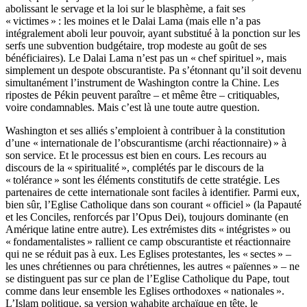
abolissant le servage et la loi sur le blasphème, a fait ses
« victimes » : les moines et le Dalai Lama (mais elle n’a pas
intégralement aboli leur pouvoir, ayant substitué à la ponction sur les
serfs une subvention budgétaire, trop modeste au goût de ses
bénéficiaires). Le Dalai Lama n’est pas un « chef spirituel », mais
simplement un despote obscurantiste. Pa s’étonnant qu’il soit devenu
simultanément l’instrument de Washington contre la Chine. Les
ripostes de Pékin peuvent paraître – et même être – critiquables,
voire condamnables. Mais c’est là une toute autre question.
Washington et ses alliés s’emploient à contribuer à la constitution
d’une « internationale de l’obscurantisme (archi réactionnaire) » à
son service. Et le processus est bien en cours. Les recours au
discours de la « spiritualité », complétés par le discours de la
« tolérance » sont les éléments constitutifs de cette stratégie. Les
partenaires de cette internationale sont faciles à identifier. Parmi eux,
bien sûr, l’Eglise Catholique dans son courant « officiel » (la Papauté
et les Conciles, renforcés par l’Opus Dei), toujours dominante (en
Amérique latine entre autre). Les extrémistes dits « intégristes » ou
« fondamentalistes » rallient ce camp obscurantiste et réactionnaire
qui ne se réduit pas à eux. Les Eglises protestantes, les « sectes » –
les unes chrétiennes ou para chrétiennes, les autres « païennes » – ne
se distinguent pas sur ce plan de l’Eglise Catholique du Pape, tout
comme dans leur ensemble les Eglises orthodoxes « nationales ».
L’Islam politique, sa version wahabite archaïque en tête, le