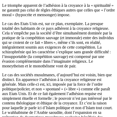
Le triomphe apparent de l’adhésion à la croyance à la « spiritualité »
ne garantit pas celui de règles éthiques autres que celles que « l’ordre
moral » (hypocrite et mensonger) impose.
Le cas des Etats Unis est, sur ce plan, exemplaire. La presque
totalité des habitants de ce pays adhèrent à la croyance religieuse.
Cela n’empêche pas la société d’être simultanément dominée par la
pratique de la compétition sauvage (et immorale) entre des individus
qui se croient de ce fait « libres », même s’ils sont, en réalité,
intégralement soumis aux exigences de cette compétition. La
schizophrénie qui les caractérise s’explique sans grande difficulté :
l’insupportable (la compétition sauvage) est compensé par une
évasion complémentaire dans l’imaginaire religieux. Le
moneytheism et le monothéisme vont de pair.
Le cas des sociétés musulmanes, d’aujourd’hui est voisin, bien que
distinct. En apparence l’adhésion à la croyance religieuse est
générale. Mais celle-ci est, ici, imposée par la force de l’ordre
politique/policier, et non « spontané » (« libre ») comme elle paraît
aux Etats Unis. Et de ce fait également l’adhésion requise est
simplement rituelle et formelle ; le pouvoir n’est pas intéressé par le
contenu théologique et éthique de la croyance. Et c’est la raison
pour laquelle je parle ici d’Islam politique et non d’Islam tout court.
Le wahhabisme de l’Arabie saoudite, dont l’expansion en sa