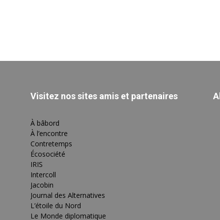
Visitez nos sites amis et partenaires
A
À bâbord
À l’encontre
Contretemps
Écosociété
IRIS
Intercoll
Jacobin
Journal des Alternatives
L’étoile du Nord
Le Monde diplomatique