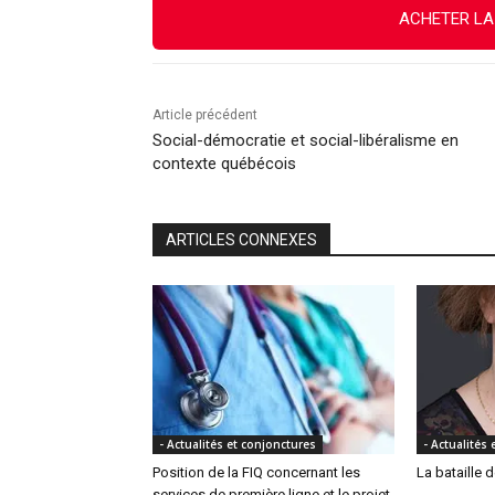
ACHETER LA
Article précédent
Social-démocratie et social-libéralisme en
contexte québécois
ARTICLES CONNEXES
- Actualités et conjonctures
- Actualités
Position de la FIQ concernant les
La bataille 
services de première ligne et le projet