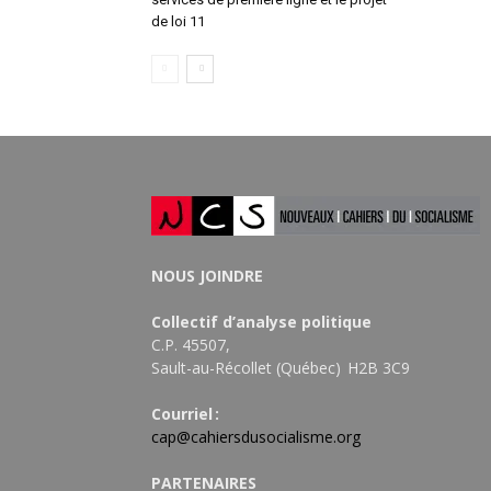
de loi 11
NOUS JOINDRE
Collectif d’analyse politique
C.P. 45507,
Sault-au-Récollet (Québec) H2B 3C9
Courriel :
cap@cahiersdusocialisme.org
PARTENAIRES