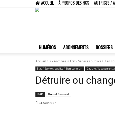
ACCUEIL
À PROPOS DES NCS
AUTRICES / 
NUMÉROS
ABONNEMENTS
DOSSIERS
Accueil
X - Archives
État / Services publics / Bien
État / Services publics / Bien commun
Gauche / Mouvements s
Détruire ou change
PAR
Daniel Bensaid
24 août 2007