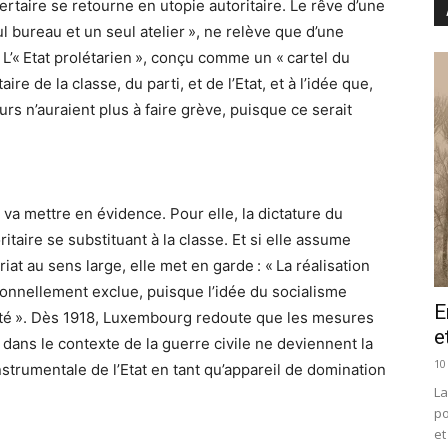
bertaire se retourne en utopie autoritaire. Le rêve d’une
ul bureau et un seul atelier », ne relève que d’une
’« Etat prolétarien », conçu comme un « cartel du
ire de la classe, du parti, et de l’Etat, et à l’idée que,
eurs n’auraient plus à faire grève, puisque ce serait
a mettre en évidence. Pour elle, la dictature du
ritaire se substituant à la classe. Et si elle assume
iat au sens large, elle met en garde : « La réalisation
ionnellement exclue, puisque l’idée du socialisme
E
ité ». Dès 1918, Luxembourg redoute que les mesures
e
dans le contexte de la guerre civile ne deviennent la
10
trumentale de l’Etat en tant qu’appareil de domination
La
po
et