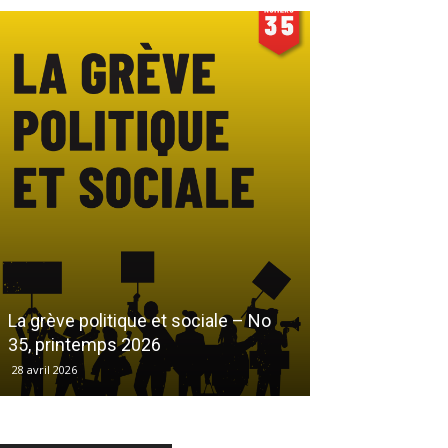
Le droit au log
La grève politique et sociale – No
démarchandisa
35, printemps 2026
automne 2025
28 avril 2026
17 décembre 2025