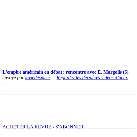
L'empire américain en débat : rencontre avec E. Margolis (5)
envoyé par
laviedesidees
. –
Regardez les dernières vidéos d’actu.
Facebook
X
Email
Imprimer
ACHETER LA REVUE - S'ABONNER