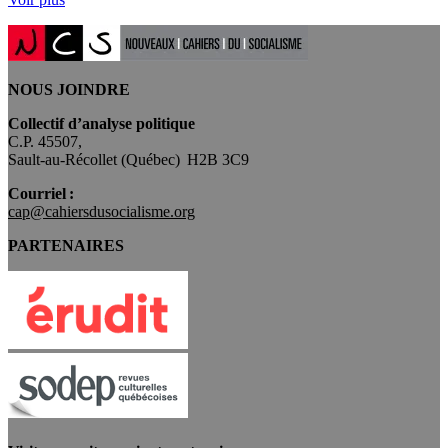
NOUS JOINDRE
Collectif d’analyse politique
C.P. 45507,
Sault-au-Récollet (Québec) H2B 3C9
Courriel :
cap@cahiersdusocialisme.org
PARTENAIRES