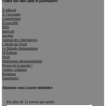
Visitez nos sites amis et partenaires
À bâbord
À l’encontre
Contretemps
Écosociété
IRIS
Intercoll
Jacobin
Journal des Alternatives
L’étoile du Nord
Le Monde diplomatique
M Éditeur
Pivot
Plateforme altermondialiste
Presse-toi à gauche !
Québec solidaire
Relations
Transform !
Abonnez-vous à notre infolettre
Pas plus de 12 envois par année.