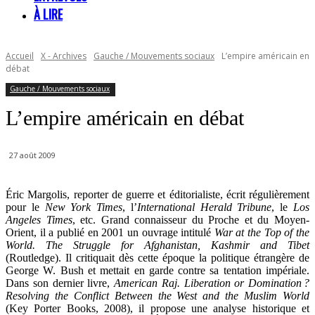
À LIRE
Accueil
X - Archives
Gauche / Mouvements sociaux
L’empire américain en
débat
Gauche / Mouvements sociaux
L’empire américain en débat
27 août 2009
Éric Margolis, reporter de guerre et éditorialiste, écrit régulièrement
pour le
New York Times
, l’
International Herald Tribune
, le
Los
Angeles Times
, etc. Grand connaisseur du Proche et du Moyen-
Orient, il a publié en 2001 un ouvrage intitulé
War at the Top of the
World. The Struggle for Afghanistan, Kashmir and Tibet
(Routledge). Il critiquait dès cette époque la politique étrangère de
George W. Bush et mettait en garde contre sa tentation impériale.
Dans son dernier livre,
American Raj. Liberation or Domination ?
Resolving the Conflict Between the West and the Muslim World
(Key Porter Books, 2008), il propose une analyse historique et