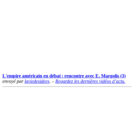
L'empire américain en débat : rencontre avec E. Margolis (3)
envoyé par
laviedesidees
. –
Regardez les dernières vidéos d’actu.