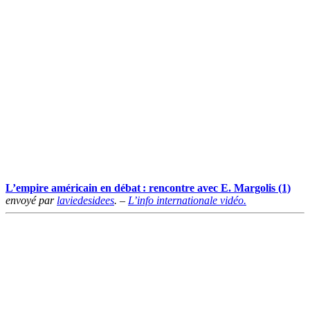
L’empire américain en débat : rencontre avec E. Margolis (1)
envoyé par
laviedesidees
. –
L’info internationale vidéo.