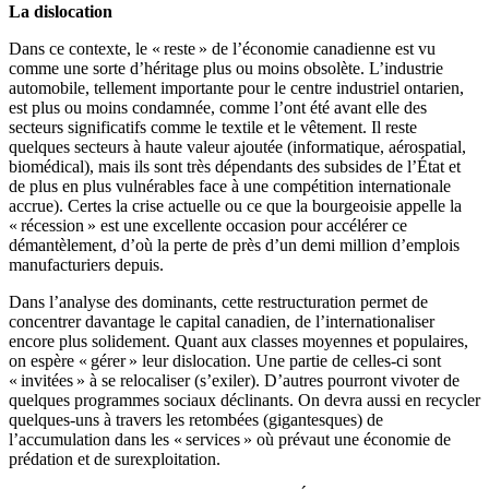
La dislocation
Dans ce contexte, le « reste » de l’économie canadienne est vu
comme une sorte d’héritage plus ou moins obsolète. L’industrie
automobile, tellement importante pour le centre industriel ontarien,
est plus ou moins condamnée, comme l’ont été avant elle des
secteurs significatifs comme le textile et le vêtement. Il reste
quelques secteurs à haute valeur ajoutée (informatique, aérospatial,
biomédical), mais ils sont très dépendants des subsides de l’État et
de plus en plus vulnérables face à une compétition internationale
accrue). Certes la crise actuelle ou ce que la bourgeoisie appelle la
« récession » est une excellente occasion pour accélérer ce
démantèlement, d’où la perte de près d’un demi million d’emplois
manufacturiers depuis.
Dans l’analyse des dominants, cette restructuration permet de
concentrer davantage le capital canadien, de l’internationaliser
encore plus solidement. Quant aux classes moyennes et populaires,
on espère « gérer » leur dislocation. Une partie de celles-ci sont
« invitées » à se relocaliser (s’exiler). D’autres pourront vivoter de
quelques programmes sociaux déclinants. On devra aussi en recycler
quelques-uns à travers les retombées (gigantesques) de
l’accumulation dans les « services » où prévaut une économie de
prédation et de surexploitation.