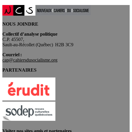
NOUS JOINDRE
Collectif d’analyse politique
C.P. 45507,
Sault-au-Récollet (Québec) H2B 3C9
Courriel :
cap@cahiersdusocialisme.org
PARTENAIRES
Visitez nos sites amis et partenaires