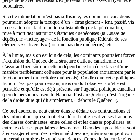
perpétuelle avec les résistances provenant des classes moyennes et
populaires.
Si cette intimidation n’est pas suffisante, les dominants canadiens
pourraient adopter la tactique d’un « étranglement » lent, passif, via
la cessation (ou la diminution substantielle) de la péréquation, la
mise à mort des institutions étatiques québécoises (la Caisse de
dépôts), le « nettoyage » de la fonction publique fédérale de ses
éléments « subversifs » (pour ne pas dire québécois), etc.
À la limite, mais on est loin de cela, les dominants pourraient forcer
l’expulsion du Québec de la structure étatique canadienne en
s’assurant bien sûr que cette indépendance forcée se fasse d’une
manière terriblement coûteuse pour la population (notamment par le
fractionnement du territoire québécois). On dira que cette politique-
fiction n’est pas pour demain, mais on doit observer qu’elle est
pensable et qu’elle est déjà présente sur l’agenda politique canadien
(peu de personnes lisent le National Post au Québec, c’est l’organe
de la droite dure qui dit simplement, « dehors le Québec »).
Ce bref aperçu ne peut entrer dans le dédale des contradictions et
des bifurcations qui se font et se défont entre les diverses fractions
des classes dominantes, entre celles-ci et les classes populaires, et
entre les classes populaires elles-mêmes. Bien des « possibles » sont
à envisager et rien n’est déterminé d’avance, même si on peut voir
un certain nombre de grandes tendances. Certes, le facteur le plus