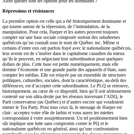
Alors quelles sont les options pour les dominants ?
Répressions et résistances
La première option est celle qui a été historiquement dominante et
qui tourne autour de la répression, de l’intimidation, de la
manipulation. Pour cela, Harper et les autres peuvent toujours
compter sur une base sociale composée surtout des subalternes
québécois qu’on connaît sous le nom de Québec inc. Même si
certains d’entre eux ont parfois frayé avec le nationalisme québécois,
leur avenir est de s’insérer dans le capitalisme canadien du mieux
qu’ils le peuvent, en négociant leur subordination pour quelques
dollars de plus. Cette base est petite numériquement, mais elle
domine l’économie et une grande partie des appareils d’états, sans
compter les médias. Elle est relayée par un ensemble de structures
politiques, culturelles, sociales, dont la caractéristique, au-delà des
différences, est d’accepter cette subordination. Le PLQ se retrouve,
historiquement, au cœur de ce dispositif, bien qu’il soit sérieusement
contesté sur son ultra-droite par les réseaux traversant l’ADQ, le
Parti conservateur (au Québec) et d’autres encore qui voudraient
mimer le Tea Party. Pour tous ceux là, le message de Harper est
clair : acceptez votre rôle de larbin et vous aurez les miettes
correspondant à votre assujettissement. Un tel positionnement bien
sûr implique une lutte sans compromis contre le PQ et le
nationalisme québécois en général, ainsi qu’une confrontation