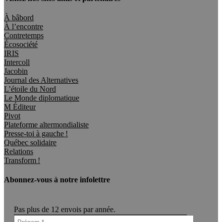
À bâbord
À l’encontre
Contretemps
Écosociété
IRIS
Intercoll
Jacobin
Journal des Alternatives
L’étoile du Nord
Le Monde diplomatique
M Éditeur
Pivot
Plateforme altermondialiste
Presse-toi à gauche !
Québec solidaire
Relations
Transform !
Abonnez-vous à notre infolettre
Pas plus de 12 envois par année.