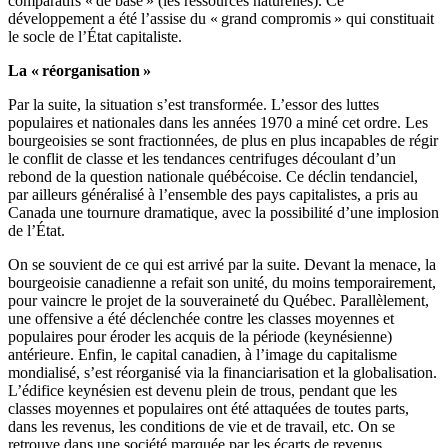
comparatifs « de base » (les ressources naturelles). Ce
développement a été l’assise du « grand compromis » qui constituait
le socle de l’État capitaliste.
La « réorganisation »
Par la suite, la situation s’est transformée. L’essor des luttes
populaires et nationales dans les années 1970 a miné cet ordre. Les
bourgeoisies se sont fractionnées, de plus en plus incapables de régir
le conflit de classe et les tendances centrifuges découlant d’un
rebond de la question nationale québécoise. Ce déclin tendanciel,
par ailleurs généralisé à l’ensemble des pays capitalistes, a pris au
Canada une tournure dramatique, avec la possibilité d’une implosion
de l’État.
On se souvient de ce qui est arrivé par la suite. Devant la menace, la
bourgeoisie canadienne a refait son unité, du moins temporairement,
pour vaincre le projet de la souveraineté du Québec. Parallèlement,
une offensive a été déclenchée contre les classes moyennes et
populaires pour éroder les acquis de la période (keynésienne)
antérieure. Enfin, le capital canadien, à l’image du capitalisme
mondialisé, s’est réorganisé via la financiarisation et la globalisation.
L’édifice keynésien est devenu plein de trous, pendant que les
classes moyennes et populaires ont été attaquées de toutes parts,
dans les revenus, les conditions de vie et de travail, etc. On se
retrouve dans une société marquée par les écarts de revenus