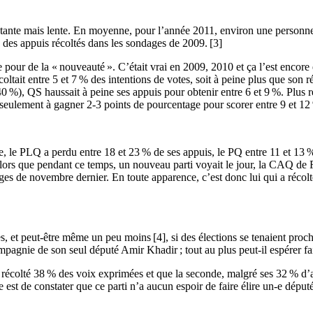
nte mais lente. En moyenne, pour l’année 2011, environ une personne s
des appuis récoltés dans les sondages de 2009. [3]
ire pour de la « nouveauté ». C’était vrai en 2009, 2010 et ça l’est enc
tait entre 5 et 7 % des intentions de votes, soit à peine plus que son 
0 %), QS haussait à peine ses appuis pour obtenir entre 6 et 9 %. Plus 
 seulement à gagner 2-3 points de pourcentage pour scorer entre 9 et 12
e PLQ a perdu entre 18 et 23 % de ses appuis, le PQ entre 11 et 13 % 
rs que pendant ce temps, un nouveau parti voyait le jour, la CAQ de Fran
es de novembre dernier. En toute apparence, c’est donc lui qui a récolté
s, et peut-être même un peu moins [4], si des élections se tenaient proch
agnie de son seul député Amir Khadir ; tout au plus peut-il espérer fai
récolté 38 % des voix exprimées et que la seconde, malgré ses 32 % d’
e est de constater que ce parti n’a aucun espoir de faire élire un-e dépu