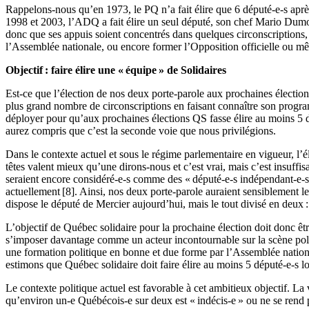
Rappelons-nous qu’en 1973, le PQ n’a fait élire que 6 député-e-s après
1998 et 2003, l’ADQ a fait élire un seul député, son chef Mario Dumon
donc que ses appuis soient concentrés dans quelques circonscriptions,
l’Assemblée nationale, ou encore former l’Opposition officielle ou mê
Objectif : faire élire une « équipe » de Solidaires
Est-ce que l’élection de nos deux porte-parole aux prochaines élections 
plus grand nombre de circonscriptions en faisant connaître son progra
déployer pour qu’aux prochaines élections QS fasse élire au moins 5 d
aurez compris que c’est la seconde voie que nous privilégions.
Dans le contexte actuel et sous le régime parlementaire en vigueur, l
têtes valent mieux qu’une dirons-nous et c’est vrai, mais c’est insuffi
seraient encore considéré-e-s comme des « député-e-s indépendant-e-s
actuellement [8]. Ainsi, nos deux porte-parole auraient sensiblement
dispose le député de Mercier aujourd’hui, mais le tout divisé en deux :
L’objectif de Québec solidaire pour la prochaine élection doit donc êtr
s’imposer davantage comme un acteur incontournable sur la scène poli
une formation politique en bonne et due forme par l’Assemblée nationa
estimons que Québec solidaire doit faire élire au moins 5 député-e-s lo
Le contexte politique actuel est favorable à cet ambitieux objectif. La
qu’environ un-e Québécois-e sur deux est « indécis-e » ou ne se rend p