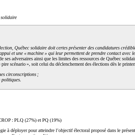
solidaire
élection, Québec solidaire doit certes présenter des candidatures crédib
 appui et une « machine » qui leur permettent de prendre contact avec l
 de ses adversaires ainsi que les limites des ressources de Québec solida
« pire scénario », soit celui du déclenchement des élections dès le print
nes circonscriptions ;
 politiques.
n CROP : PLQ (27%) et PQ (19%)
ie à déployer pour atteindre l’objectif électoral proposé dans le présent t