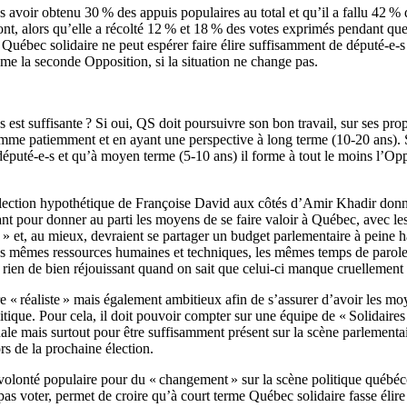
 avoir obtenu 30 % des appuis populaires au total et qu’il a fallu 42 % 
t, alors qu’elle a récolté 12 % et 18 % des votes exprimés pendant que
 Québec solidaire ne peut espérer faire élire suffisamment de député-e
me la seconde Opposition, si la situation ne change pas.
est suffisante ? Si oui, QS doit poursuivre son bon travail, sur ses propr
mme patiemment et en ayant une perspective à long terme (10-20 ans). Si 
éputé-e-s et qu’à moyen terme (5-10 ans) il forme à tout le moins l’Op
’élection hypothétique de Françoise David aux côtés d’Amir Khadir donne
sant pour donner au parti les moyens de se faire valoir à Québec, avec l
 » et, au mieux, devraient se partager un budget parlementaire à peine
 les mêmes ressources humaines et techniques, les mêmes temps de parol
 rien de bien réjouissant quand on sait que celui-ci manque cruellement d
e « réaliste » mais également ambitieux afin de s’assurer d’avoir les moy
tique. Pour cela, il doit pouvoir compter sur une équipe de « Solidai
le mais surtout pour être suffisamment présent sur la scène parlementa
rs de la prochaine élection.
 volonté populaire pour du « changement » sur la scène politique québécoi
as voter, permet de croire qu’à court terme Québec solidaire fasse élir