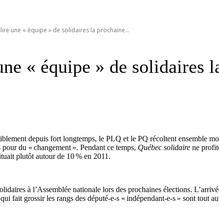
élire une « équipe » de solidaires la prochaine...
 une « équipe » de solidaires 
ossiblement depuis fort longtemps, le PLQ et le PQ récoltent ensemble m
s pour du « changement ». Pendant ce temps,
Québec solidaire
ne profit
tuait plutôt autour de 10 % en 2011.
 Solidaires à l’Assemblée nationale lors des prochaines élections. L’arr
 qui fait grossir les rangs des député-e-s « indépendant-e-s » sont tout