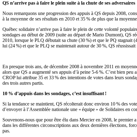
QS n’arrive pas à faire le plein suite à la chute de ses adversaires
Nous remarquons une progression des appuis à QS depuis 2008, consta
à la moyenne de ses résultats en 2010 et 35 % de plus que la moyenne 
Québec solidaire n’arrive pas à faire le plein de cette volonté popula
sondages au début de 2009 (suite au départ de Mario Dumont), QS récol
2010, lorsque le PLQ débutait sa chute (30 %) et que le PQ stagnait (4
lui (24 %) et que le PLQ se maintenait autour de 30 %, QS réussissait
En presque trois ans, de décembre 2008 à novembre 2011 en moyenne, l
alors que QS a augmenté ses appuis d’à peine 5-6 %. C’est bien peu alo
CROP lui attribue 35 et 33 % des intentions de votes dans leurs sondag
des trois autres partis.
10 % d’appuis dans les sondages, c’est insuffisant !
Si la tendance se maintient, QS récolterait donc environ 10 % des vote
d’envoyer à l’Assemblée nationale une « équipe » de Solidaires en comp
Souvenons-nous que pour être élu dans Mercier en 2008, le premier a 
dans les différentes circonscriptions aux deux dernières élections, forc
pas.