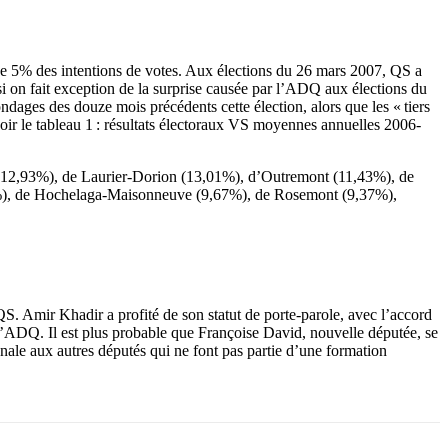
e 5% des intentions de votes. Aux élections du 26 mars 2007, QS a
i on fait exception de la surprise causée par l’ADQ aux élections du
ndages des douze mois précédents cette élection, alors que les « tiers
r le tableau 1 : résultats électoraux VS moyennes annuelles 2006-
 (12,93%), de Laurier-Dorion (13,01%), d’Outremont (11,43%), de
,16%), de Hochelaga-Maisonneuve (9,67%), de Rosemont (9,37%),
 QS. Amir Khadir a profité de son statut de porte-parole, avec l’accord
e l’ADQ. Il est plus probable que Françoise David, nouvelle députée, se
onale aux autres députés qui ne font pas partie d’une formation