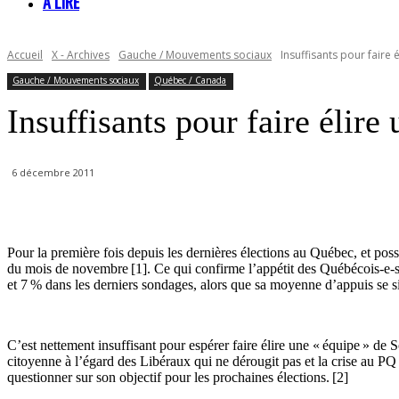
À LIRE
Accueil
X - Archives
Gauche / Mouvements sociaux
Insuffisants pour faire 
Gauche / Mouvements sociaux
Québec / Canada
Insuffisants pour faire élire
6 décembre 2011
Pour la première fois depuis les dernières élections au Québec, et p
du mois de novembre [1]. Ce qui confirme l’appétit des Québécois-e-
et 7 % dans les derniers sondages, alors que sa moyenne d’appuis se si
C’est nettement insuffisant pour espérer faire élire une « équipe » de
citoyenne à l’égard des Libéraux qui ne dérougit pas et la crise au PQ
questionner sur son objectif pour les prochaines élections. [2]