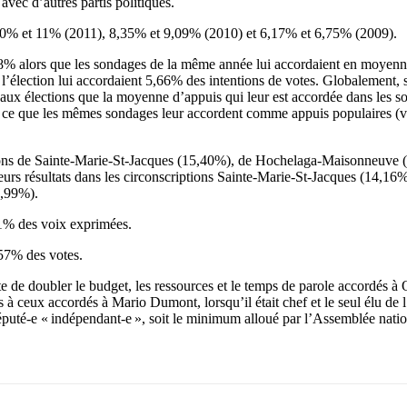
 avec d’autres partis politiques.
0% et 11% (2011), 8,35% et 9,09% (2010) et 6,17% et 6,75% (2009).
78% alors que les sondages de la même année lui accordaient en moyenn
l’élection lui accordaient 5,66% des intentions de votes. Globalement, s
 aux élections que la moyenne d’appuis qui leur est accordée dans les so
 ce que les mêmes sondages leur accordent comme appuis populaires (voi
iptions de Sainte-Marie-St-Jacques (15,40%), de Hochelaga-Maisonneuve
eurs résultats dans les circonscriptions Sainte-Marie-St-Jacques (14
7,99%).
51% des voix exprimées.
57% des votes.
rte de doubler le budget, les ressources et le temps de parole accordés à
s à ceux accordés à Mario Dumont, lorsqu’il était chef et le seul élu d
 député-e « indépendant-e », soit le minimum alloué par l’Assemblée nati