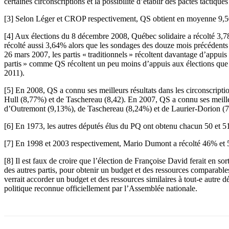
certaines circonscriptions et la possibilité d’établir des pactes tactiques
[3] Selon Léger et CROP respectivement, QS obtient en moyenne 9,5
[4] Aux élections du 8 décembre 2008, Québec solidaire a récolté 3,
récolté aussi 3,64% alors que les sondages des douze mois précédents 
26 mars 2007, les partis « traditionnels » récoltent davantage d’appuis
partis » comme QS récoltent un peu moins d’appuis aux élections que
2011).
[5] En 2008, QS a connu ses meilleurs résultats dans les circonscr
Hull (8,77%) et de Taschereau (8,42). En 2007, QS a connu ses meill
d’Outremont (9,13%), de Taschereau (8,24%) et de Laurier-Dorion (
[6] En 1973, les autres députés élus du PQ ont obtenu chacun 50 et 
[7] En 1998 et 2003 respectivement, Mario Dumont a récolté 46% et 
[8] Il est faux de croire que l’élection de Françoise David ferait en so
des autres partis, pour obtenir un budget et des ressources comparable
verrait accorder un budget et des ressources similaires à tout-e autre
politique reconnue officiellement par l’Assemblée nationale.