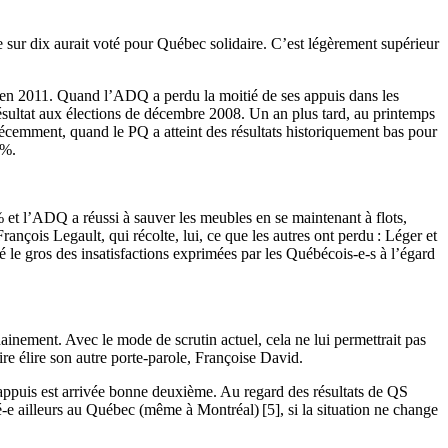
ur dix aurait voté pour Québec solidaire. C’est légèrement supérieur
ore en 2011. Quand l’ADQ a perdu la moitié de ses appuis dans les
résultat aux élections de décembre 2008. Un an plus tard, au printemps
récemment, quand le PQ a atteint des résultats historiquement bas pour
 %.
et l’ADQ a réussi à sauver les meubles en se maintenant à flots,
çois Legault, qui récolte, lui, ce que les autres ont perdu : Léger et
 le gros des insatisfactions exprimées par les Québécois-e-s à l’égard
ainement. Avec le mode de scrutin actuel, cela ne lui permettrait pas
re élire son autre porte-parole, Françoise David.
appuis est arrivée bonne deuxième. Au regard des résultats de QS
té-e ailleurs au Québec (même à Montréal) [5], si la situation ne change