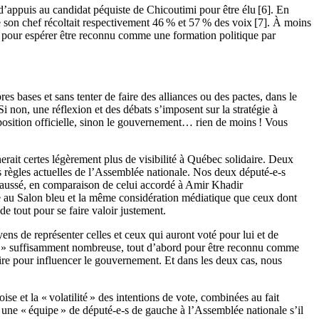
d’appuis au candidat péquiste de Chicoutimi pour être élu [6]. En
 son chef récoltait respectivement 46 % et 57 % des voix [7]. À moins
-s pour espérer être reconnu comme une formation politique par
es bases et sans tenter de faire des alliances ou des pactes, dans le
non, une réflexion et des débats s’imposent sur la stratégie à
position officielle, sinon le gouvernement… rien de moins ! Vous
rait certes légèrement plus de visibilité à Québec solidaire. Deux
es règles actuelles de l’Assemblée nationale. Nos deux député-e-s
 haussé, en comparaison de celui accordé à Amir Khadir
e au Salon bleu et la même considération médiatique que ceux dont
e tout pour se faire valoir justement.
ens de représenter celles et ceux qui auront voté pour lui et de
res » suffisamment nombreuse, tout d’abord pour être reconnu comme
ire pour influencer le gouvernement. Et dans les deux cas, nous
se et la « volatilité » des intentions de vote, combinées au fait
e une « équipe » de député-e-s de gauche à l’Assemblée nationale s’il