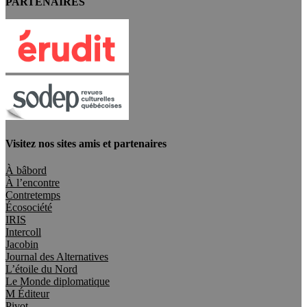
PARTENAIRES
Visitez nos sites amis et partenaires
À bâbord
À l’encontre
Contretemps
Écosociété
IRIS
Intercoll
Jacobin
Journal des Alternatives
L’étoile du Nord
Le Monde diplomatique
M Éditeur
Pivot