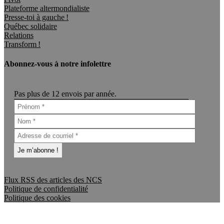
Plateforme altermondialiste
Presse-toi à gauche !
Québec solidaire
Relations
Transform !
Abonnez-vous à notre infolettre
Pas plus de 12 envois par année.
Flux RSS des articles des NCS
Politique de confidentialité
Politique des cookies