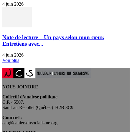
4 juin 2026
Note de lecture – Un pays selon mon cœur.
Entretiens avec...
4 juin 2026
Voir plus
NOUS JOINDRE
Collectif d’analyse politique
C.P. 45507,
Sault-au-Récollet (Québec) H2B 3C9
Courriel :
cap@cahiersdusocialisme.org