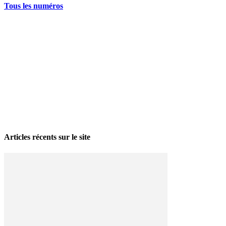
Tous les numéros
La grève politique et sociale – No 35, printemps 2026
28 avril 2026
Articles récents sur le site