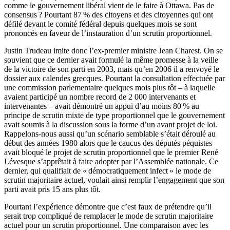
comme le gouvernement libéral vient de le faire à Ottawa. Pas de
consensus ? Pourtant 87 % des citoyens et des citoyennes qui ont
défilé devant le comité fédéral depuis quelques mois se sont
prononcés en faveur de l’instauration d’un scrutin proportionnel.
Justin Trudeau imite donc l’ex-premier ministre Jean Charest. On se
souvient que ce dernier avait formulé la même promesse à la veille
de la victoire de son parti en 2003, mais qu’en 2006 il a renvoyé le
dossier aux calendes grecques. Pourtant la consultation effectuée par
une commission parlementaire quelques mois plus tôt – à laquelle
avaient participé un nombre record de 2 000 intervenants et
intervenantes – avait démontré un appui d’au moins 80 % au
principe de scrutin mixte de type proportionnel que le gouvernement
avait soumis à la discussion sous la forme d’un avant projet de loi.
Rappelons-nous aussi qu’un scénario semblable s’était déroulé au
début des années 1980 alors que le caucus des députés péquistes
avait bloqué le projet de scrutin proportionnel que le premier René
Lévesque s’apprêtait à faire adopter par l’Assemblée nationale. Ce
dernier, qui qualifiait de « démocratiquement infect » le mode de
scrutin majoritaire actuel, voulait ainsi remplir l’engagement que son
parti avait pris 15 ans plus tôt.
Pourtant l’expérience démontre que c’est faux de prétendre qu’il
serait trop compliqué de remplacer le mode de scrutin majoritaire
actuel pour un scrutin proportionnel. Une comparaison avec les