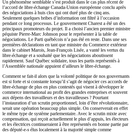
Un phénomène semblable s’est produit dans le cas plus récent de
l’accord de libre-échange Canada-Union européenne conclu après
des négociations à huis clos qui ont duré plus de cinq ans.
Seulement quelques bribes d’information ont filtré à l’occasion
pendant ce long processus. Le gouvernement Charest a été un des
principaux promoteurs du projet. Il a choisi l’ancien premier ministre
péquiste Pierre-Marc Johnson pour le représenter à la table de
négociations. Le Parti québécois n’a pas été en reste. Dans une ses
premières déclarations en tant que ministre du Commerce extérieur
dans le cabinet Marois, Jean-François Lisée, a vanté les vertus du
libre-échange et a souhaité que les négociations aboutissent
rapidement. Sauf Québec solidaire, tous les partis représentés à
l’Assemblée nationale appuient d’ailleurs le libre-échange.
Comment se fait-il alors que la volonté politique de nos gouvernants
est si forte et si constante lorsqu’il s’agit de négocier ces accords de
libre-échange de plus en plus contestés qui visent à développer le
commerce international au profit des grandes entreprises et souvent
aux dépens des travailleurs et des travailleuses ? Pourtant
l’instauration d’un scrutin proportionnel, loin d’être révolutionnaire,
serait une opération beaucoup plus simple. On conserverait en effet
le même type de système parlementaire. Avec le scrutin mixte avec
compensation, qui reçoit actuellement le plus d’appuis, les électeurs
et les électrices continueraient à être représentés en bonne partie par
des député-e-s élus localement à la majorité simple comme