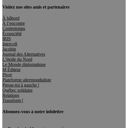
Visitez nos sites amis et partenaires
À bâbord
À l’encontre
Contretemps
Écosociété
IRIS
Intercoll
Jacobin
Journal des Alternatives
L’étoile du Nord
Le Monde diplomatique
M Éditeur
Pivot
Plateforme altermondialiste
Presse-toi à gauche !
Québec solidaire
Relations
Transform !
Abonnez-vous à notre infolettre