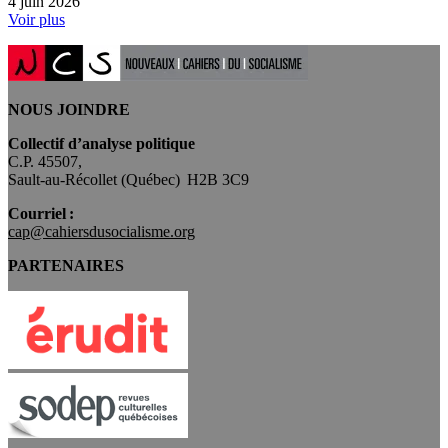
4 juin 2026
Voir plus
NOUS JOINDRE
Collectif d’analyse politique
C.P. 45507,
Sault-au-Récollet (Québec) H2B 3C9
Courriel :
cap@cahiersdusocialisme.org
PARTENAIRES