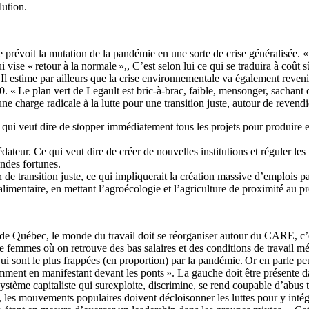
lution.
e prévoit la mutation de la pandémie en une sorte de crise généralisée. « 
se « retour à la normale »,, C’est selon lui ce qui se traduira à coût sû
. Il estime par ailleurs que la crise environnementale va également reven
0. « Le plan vert de Legault est bric-à-brac, faible, mensonger, sachant
e charge radicale à la lutte pour une transition juste, autour de revendi
ce qui veut dire de stopper immédiatement tous les projets pour produire e
dateur. Ce qui veut dire de créer de nouvelles institutions et réguler les 
andes fortunes.
 de transition juste, ce qui impliquerait la création massive d’emplois pa
é alimentaire, en mettant l’agroécologie et l’agriculture de proximité au 
n de Québec, le monde du travail doit se réorganiser autour du CARE, c’
e femmes où on retrouve des bas salaires et des conditions de travail m
ui sont le plus frappées (en proportion) par la pandémie. Or en parle p
amment en manifestant devant les ponts ». La gauche doit être présente d
 système capitaliste qui surexploite, discrimine, se rend coupable d’abus 
a, les mouvements populaires doivent décloisonner les luttes pour y intég