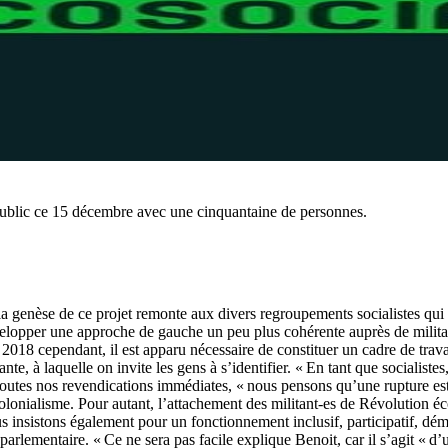
 public ce 15 décembre avec une cinquantaine de personnes.
a genèse de ce projet remonte aux divers regroupements socialistes qui 
évelopper une approche de gauche un peu plus cohérente auprès de milita
18 cependant, il est apparu nécessaire de constituer un cadre de travail
te, à laquelle on invite les gens à s’identifier. « En tant que sociali
 toutes nos revendications immédiates, « nous pensons qu’une rupture es
colonialisme. Pour autant, l’attachement des militant-es de Révolution é
 insistons également pour un fonctionnement inclusif, participatif, dém
parlementaire. « Ce ne sera pas facile explique Benoit, car il s’agit « 