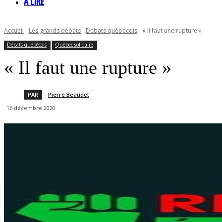
À LIRE
Accueil
Les grands débats
Débats québécois
« Il faut une rupture »
Débats québécois
Québec solidaire
« Il faut une rupture »
PAR
Pierre Beaudet
16 décembre 2020