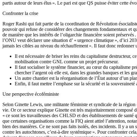
partis autour de leurs élus ». Le pari est que QS puisse éviter cette évo
Confronter la crise
Roger Rashi qui fait partie de la coordination de Révolution ésocialist
pouvoir qui refuse de considérer des changements fondamentaux et qui vi
de manière que les intérêts de l’oligarchie financière soient préservés 
l’ONU veut déclarer une situation d’ « urgence climatique », d’ici 203
jamais les cibles au niveau du réchauffement ». Il faut donc redonner un
Il est nécessaire de briser les reins du capitalisme destructeur, 
mobilisation contre GNL comme un projet précurseur.
Il faut socialiser le système financier, au cœur du capitalisme pré
chercher l’argent où elle est, dans les grandes banques et les gr
Un autre chantier est la réorganisation de l’État autour d’un plan
Enfin, il faut mettre l’emphase sur la sécurité et la souverainet
Une perspective écoféministe
Selon Ginette Lewis, une militante féministe et syndicale de la régio
vie. Or ce secteur explique Ginette est très majoritairement composé d
« ce sont les travailleuses des CHLSD et des établissements de santé q
que certaines organisations comme la FIQ aient attiré l’attention, not
bien des manières. Ce ne sont pas faits isolés, des incidents. Il y a un
contre les autochtones, c’est-à-dire systémique ». Pour confronter cel