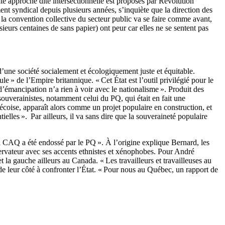
tte approche dite intersectionnelle est proposés par Révolution
nt syndical depuis plusieurs années, s’inquiète que la direction des
 la convention collective du secteur public va se faire comme avant,
ieurs centaines de sans papier) ont peur car elles ne se sentent pas
’une société socialement et écologiquement juste et équitable.
e » de l’Empire britannique. « Cet État est l’outil privilégié pour le
 d’émancipation n’a rien à voir avec le nationalisme ». Produit des
 souverainistes, notamment celui du PQ, qui était en fait une
écoise, apparaît alors comme un projet populaire en construction, et
elles ». Par ailleurs, il va sans dire que la souveraineté populaire
 la CAQ a été endossé par le PQ ». À l’origine explique Bernard, les
nservateur avec ses accents ethnistes et xénophobes. Pour André
t la gauche ailleurs au Canada. « Les travailleurs et travailleuses au
de leur côté à confronter l’État. « Pour nous au Québec, un rapport de