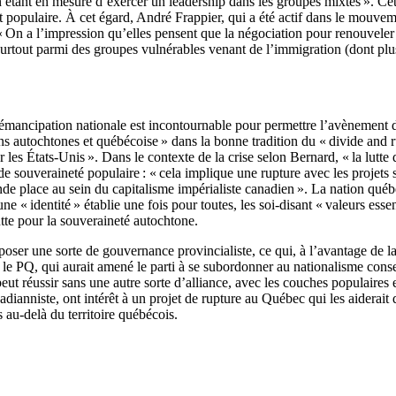
en étant en mesure d’exercer un leadership dans les groupes mixtes ». Ce
populaire. À cet égard, André Frappier, qui a été actif dans le mouveme
« On a l’impression qu’elles pensent que la négociation pour renouveler
 surtout parmi des groupes vulnérables venant de l’immigration (dont plus
’émancipation nationale est incontournable pour permettre l’avènement d
s autochtones et québécoise » dans la bonne tradition du « divide and rul
r les États-Unis ». Dans le contexte de la crise selon Bernard, « la lutte
 de souveraineté populaire : « cela implique une rupture avec les projets
nde place au sein du capitalisme impérialiste canadien ». La nation québ
identité » établie une fois pour toutes, les soi-disant « valeurs essenti
utte pour la souveraineté autochtone.
proposer une sorte de gouvernance provincialiste, ce qui, à l’avantage de
 et le PQ, qui aurait amené le parti à se subordonner au nationalisme co
eut réussir sans une autre sorte d’alliance, avec les couches populaires e
dianniste, ont intérêt à un projet de rupture au Québec qui les aiderait 
 au-delà du territoire québécois.