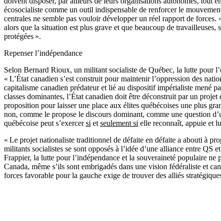
doivent disposer, par ailleurs de leurs organisations autonomes, tout 
écosocialiste comme un outil indispensable de renforcer le mouvement 
centrales ne semble pas vouloir développer un réel rapport de forces. 
alors que la situation est plus grave et que beaucoup de travailleuses,
protégées ».
Repenser l’indépendance
Selon Bernard Rioux, un militant socialiste de Québec, la lutte pour l
« L’État canadien s’est construit pour maintenir l’oppression des nation
capitalisme canadien prédateur et lié au dispositif impérialiste mené pa
classes dominantes, l’État canadien doit être déconstruit par un projet
proposition pour laisser une place aux élites québécoises une plus gra
non, comme le propose le discours dominant, comme une question d’une « 
québécoise peut s’exercer
si
et
seulement si
elle reconnaît, appuie et l
« Le projet nationaliste traditionnel de défaite en défaite a abouti à 
militants socialistes se sont opposés à l’idée d’une alliance entre QS
Frappier, la lutte pour l’indépendance et la souveraineté populaire ne p
Canada, même s’ils sont embrigadés dans une vision fédéraliste et cana
forces favorable pour la gauche exige de trouver des alliés stratégiques