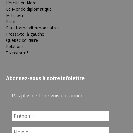
L’étoile du Nord
Le Monde diplomatique
M Éditeur
Pivot
Plateforme altermondialiste
Presse-toi à gauche !
Québec solidaire
Relations
Transform !
Abonnez-vous à notre infolettre
Pas plus de 12 envois par année.