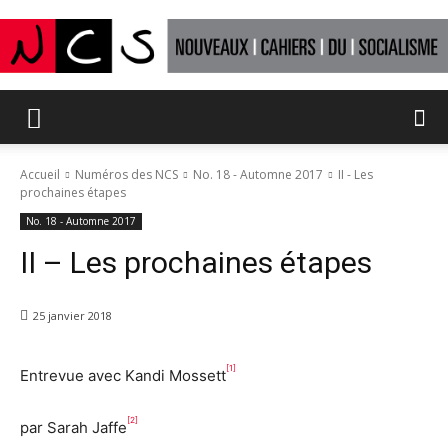
Nouveaux
Accueil
Numéros des NCS
No. 18 - Automne 2017
II - Les
prochaines étapes
Cahiers
No. 18 - Automne 2017
II – Les prochaines étapes
du
25 janvier 2018
[1]
Entrevue avec Kandi Mossett
socialisme
[2]
par Sarah Jaffe