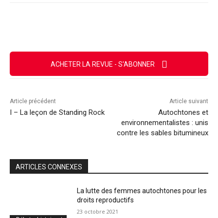
Facebook
X
Email
Imprimer
ACHETER LA REVUE - S'ABONNER
Article précédent
Article suivant
I – La leçon de Standing Rock
Autochtones et
environnementalistes : unis
contre les sables bitumineux
ARTICLES CONNEXES
La lutte des femmes autochtones pour les
droits reproductifs
23 octobre 2021