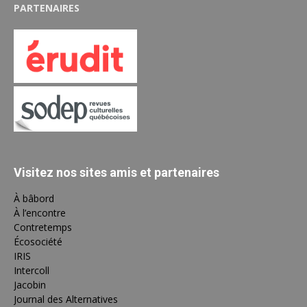
PARTENAIRES
Visitez nos sites amis et partenaires
À bâbord
À l’encontre
Contretemps
Écosociété
IRIS
Intercoll
Jacobin
Journal des Alternatives