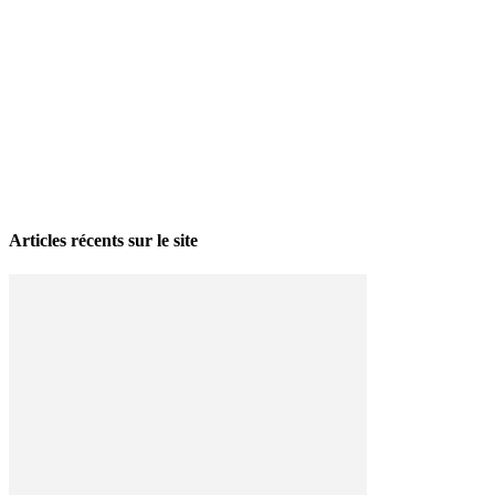
La grève politique et sociale – No 35, printemps 2026
28 avril 2026
Articles récents sur le site