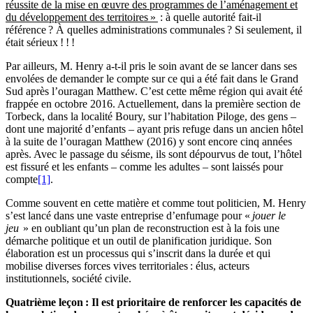
réussite de la mise en œuvre des programmes de l’aménagement et
du développement des territoires »
: à quelle autorité fait-il
référence ? À quelles administrations communales ? Si seulement, il
était sérieux ! ! !
Par ailleurs, M. Henry a-t-il pris le soin avant de se lancer dans ses
envolées de demander le compte sur ce qui a été fait dans le Grand
Sud après l’ouragan Matthew. C’est cette même région qui avait été
frappée en octobre 2016. Actuellement, dans la première section de
Torbeck, dans la localité Boury, sur l’habitation Piloge, des gens –
dont une majorité d’enfants – ayant pris refuge dans un ancien hôtel
à la suite de l’ouragan Matthew (2016) y sont encore cinq années
après. Avec le passage du séisme, ils sont dépourvus de tout, l’hôtel
est fissuré et les enfants – comme les adultes – sont laissés pour
compte
[1]
.
Comme souvent en cette matière et comme tout politicien, M. Henry
s’est lancé dans une vaste entreprise d’enfumage pour «
jouer le
jeu
» en oubliant qu’un plan de reconstruction est à la fois une
démarche politique et un outil de planification juridique. Son
élaboration est un processus qui s’inscrit dans la durée et qui
mobilise diverses forces vives territoriales : élus, acteurs
institutionnels, société civile.
Quatrième leçon : Il est prioritaire de renforcer les capacités de