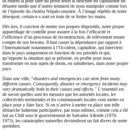
ils étaient là pour faire du profit selon la structure du capitalisme du
désastre tandis que d’autres tentaient de nous manipuler comme lors
de l’épisode du choléra Népalo-onusien. À l’image répétée de notre
désespoir, certain-e-s sont en train de se frotter les mains.
Dès lors, il convient de mettre nos propres dispositifs, notre propre
appareillage de contrôle pour assurer à la fois l’efficacité et
l’efficience d’un processus de reconstruction, de relèvement tenant
compte de nos besoins. Il faut casser la dépendance par rapport à
l’Internationale notamment à l’Occident, capitaliste, qui intervient
dans le pays uniquement en fonction de ses priorités et qui,
qu’importe la situation qui se présente, en profite pour nous
transformer en non sujets de droits, en subalternes, dans notre propre
pays.
Dans une ville, “
disasters and emergencies can stem from many
different causes. Consequently, disaster or emergency incidents may
vary dramatically both in their causes and effects
.
”
L’essentiel est
de savoir quelles sont les mesures que les autorités locales, les
collectivités territoriales et les communautés locales vont mettre en
place pour y faire face. Si on n’arrive à mettre en place une telle
démarche haïtienne participative, par nous-mêmes, comme cela a été
fait au Chili sous le gouvernement de Salvador Allende (1970-
1973), les catastrophes naturelles deviendront un fait divers de notre
quotidien.