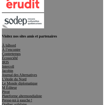
Visitez nos sites amis et partenaires
À bâbord
À l’encontre
Contretemps
Écosociété
IRIS
Intercoll
Jacobin
Journal des Alternatives
L’étoile du Nord
Le Monde diplomatique
M Éditeur
Pivot
Plateforme altermondialiste
Presse-toi à gauche !
Québec solidaire