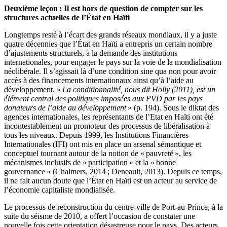
Deuxième leçon : Il est hors de question de compter sur les
structures actuelles de l’État en Haïti
Longtemps resté à l’écart des grands réseaux mondiaux, il y a juste
quatre décennies que l’État en Haïti a entrepris un certain nombre
d’ajustements structurels, à la demande des institutions
internationales, pour engager le pays sur la voie de la mondialisation
néolibérale. Il s’agissait là d’une condition sine qua non pour avoir
accès à des financements internationaux ainsi qu’à l’aide au
développement. «
La conditionnalité, nous dit Holly (2011), est un
élément central des politiques imposées aux PVD par les pays
donateurs de l’aide au développement
» (p. 194). Sous le diktat des
agences internationales, les représentants de l’Etat en Haïti ont été
incontestablement un promoteur des processus de libéralisation à
tous les niveaux. Depuis 1999, les Institutions Financières
Internationales (IFI) ont mis en place un arsenal sémantique et
conceptuel tournant autour de la notion de « pauvreté », les
mécanismes inclusifs de « participation » et la « bonne
gouvernance » (Chalmers, 2014 ; Deneault, 2013). Depuis ce temps,
il ne fait aucun doute que l’État en Haïti est un acteur au service de
l’économie capitaliste mondialisée.
Le processus de reconstruction du centre-ville de Port-au-Prince, à la
suite du séisme de 2010, a offert l’occasion de constater une
nouvelle fois cette orientation désastreuse pour le pays. Des acteurs