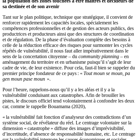
la population des zones touchées à être maitres et décideurs de
sa destinée et de son avenir
Tant sur le plan politique, technique que stratégique, il convient de
renforcer rapidement les capacités locales, spécialement les
compétences professionnelles et de gestion des acteurs publics, des
productrices et producteurs ainsi que des structures de coordination
et de régulation. De la phase d’évaluation complète des besoins à
celle de la réduction efficace des risques pour surmonter les cycles
répétés de vulnérabilité, il nous faut aller impérativement dans le
sens de la concertation citoyenne – du
community planning
– en
aménagement du territoire et en urbanisme puisqu’il s’agit de leur
cadre de vie, de leur existence. Pour cela, faut-il bien se rappeler du
premier principe fondateur de ce pays : «
Tout moun se moun, pa
gen moun pase moun
».
Pour l’heure, rappelons-nous qu’il y a les aléas et il y a la
vulnérabilité conduisant aux catastrophes. Afin de brouiller les
pistes, le discours officiel tend volontairement à confondre les deux
car, comme le rappelle Bouamama (2020),
« la vulnérabilité fait fonction d’analyseur des contradictions d’un
système social, de révélateur du réel. Le centrage volontaire sur la
dimension « catastrophe » diffuse des images d’imprévisibilité,
d’incertitude, d’absence de responsabilité humaine, etc. Le centrage
sur la vulnérabilité interroge les causes économiques et sociales