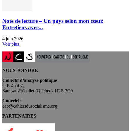
Note de lecture – Un pays selon mon cœur.
Entretiens avec...
4 juin 2026
Voir plus
NOUS JOINDRE
Collectif d’analyse politique
C.P. 45507,
Sault-au-Récollet (Québec) H2B 3C9
Courriel :
cap@cahiersdusocialisme.org
PARTENAIRES