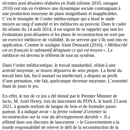
récentes post désastres réalisées en Haïti (séisme 2010, ouragan
2016) ont mis en évidence une dynamique sociale contraignant à
une production moyenne de plans insignifiants et inapplicables.
C’est le triomphe de l’ordre médiocratique qui a hissé le stade
moyen au rang d’autorité et les médiocres au pouvoir. Dans le cadre
du séisme du 14 août 2014, il est urgent de se rappeler que tant les
évaluations post-désastres et les plans de reconstruction ne sont pas
un exercice médiocre de visibilité, ils ne servent que s’ils sont mis en
application. Comme le souligne Alain Deneault (2016), «
Médiocrité
est en français le substantif désignant ce qui est moyen
». Le
médiocre est devenu le référent de tout un système.
Dans l’ordre médiocratique, le travail standardisé, réduit à une
activité moyenne, se trouve dépourvu de sens propre. La fierté du
travail bien fait, fut-il manuel ou intellectuel, a disparu au profit
d’une prestation, vite fait, quelconque devenue moyenne. L’essentiel
étant de jouer le jeu.
En effet, le ton de ce jeu a été donné par le Premier Ministre de
facto, M. Ariel Henry, lors du lancement du PDNA, le lundi 23 aout
2021, à grands renforts de langue de bois et de formules passe-
partout. Il a indiqué avoir «
la ferme volonté d’orienter la
reconstruction sur la voie du développement durable
». Il a
affirmé dans son discours de lancement : « le Gouvernement a la
lourde responsabilité de relever le défi de la reconstruction de la