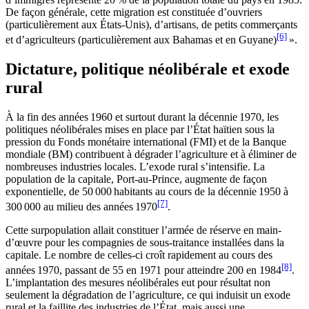
De façon générale, cette migration est constituée d’ouvriers
(particulièrement aux États-Unis), d’artisans, de petits commerçants
[6]
et d’agriculteurs (particulièrement aux Bahamas et en Guyane)
».
Dictature, politique néolibérale et exode
rural
À la fin des années 1960 et surtout durant la décennie 1970, les
politiques néolibérales mises en place par l’État haïtien sous la
pression du Fonds monétaire international (FMI) et de la Banque
mondiale (BM) contribuent à dégrader l’agriculture et à éliminer de
nombreuses industries locales. L’exode rural s’intensifie. La
population de la capitale, Port-au-Prince, augmente de façon
exponentielle, de 50 000 habitants au cours de la décennie 1950 à
[7]
300 000 au milieu des années 1970
.
Cette surpopulation allait constituer l’armée de réserve en main-
d’œuvre pour les compagnies de sous-traitance installées dans la
capitale. Le nombre de celles-ci croît rapidement au cours des
[8]
années 1970, passant de 55 en 1971 pour atteindre 200 en 1984
.
L’implantation des mesures néolibérales eut pour résultat non
seulement la dégradation de l’agriculture, ce qui induisit un exode
rural et la faillite des industries de l’État, mais aussi une