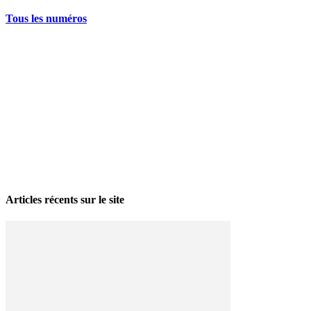
Tous les numéros
La grève politique et sociale – No 35, printemps 2026
28 avril 2026
Articles récents sur le site