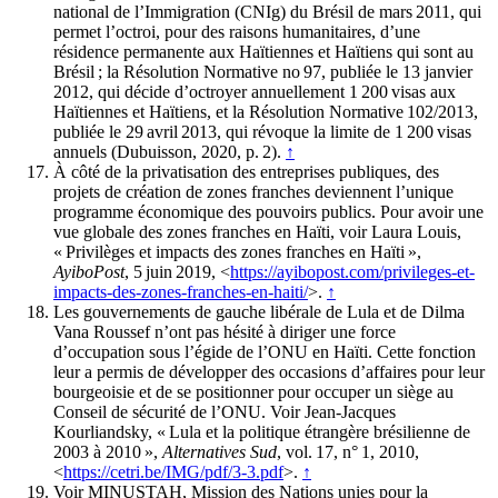
national de l’Immigration (CNIg) du Brésil de mars 2011, qui
permet l’octroi, pour des raisons humanitaires, d’une
résidence permanente aux Haïtiennes et Haïtiens qui sont au
Brésil ; la Résolution Normative no 97, publiée le 13 janvier
2012, qui décide d’octroyer annuellement 1 200 visas aux
Haïtiennes et Haïtiens, et la Résolution Normative 102/2013,
publiée le 29 avril 2013, qui révoque la limite de 1 200 visas
annuels (Dubuisson, 2020, p. 2).
↑
À côté de la privatisation des entreprises publiques, des
projets de création de zones franches deviennent l’unique
programme économique des pouvoirs publics. Pour avoir une
vue globale des zones franches en Haïti, voir Laura Louis,
« Privilèges et impacts des zones franches en Haïti »,
AyiboPost
, 5 juin 2019, <
https://ayibopost.com/privileges-et-
impacts-des-zones-franches-en-haiti/
>.
↑
Les gouvernements de gauche libérale de Lula et de Dilma
Vana Roussef n’ont pas hésité à diriger une force
d’occupation sous l’égide de l’ONU en Haïti. Cette fonction
leur a permis de développer des occasions d’affaires pour leur
bourgeoisie et de se positionner pour occuper un siège au
Conseil de sécurité de l’ONU. Voir Jean-Jacques
Kourliandsky, « Lula et la politique étrangère brésilienne de
2003 à 2010 »,
Alternatives Sud
, vol. 17, n° 1, 2010,
<
https://cetri.be/IMG/pdf/3-3.pdf
>.
↑
Voir MINUSTAH, Mission des Nations unies pour la