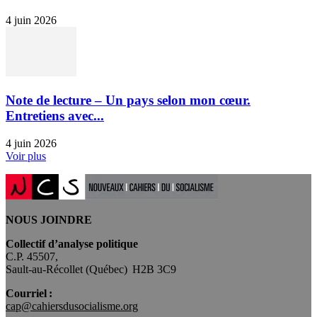
4 juin 2026
Note de lecture – Un pays selon mon cœur.
Entretiens avec...
4 juin 2026
Voir plus
NOUS JOINDRE
Collectif d’analyse politique
C.P. 45507,
Sault-au-Récollet (Québec) H2B 3C9
Courriel :
cap@cahiersdusocialisme.org