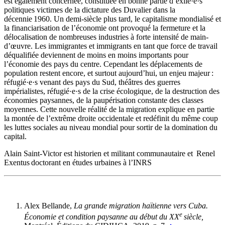
est également concernée, constituée en bonne partie d’exilé·e·s
politiques victimes de la dictature des Duvalier dans la
décennie 1960. Un demi-siècle plus tard, le capitalisme mondialisé et
la financiarisation de l’économie ont provoqué la fermeture et la
délocalisation de nombreuses industries à forte intensité de main-
d’œuvre. Les immigrantes et immigrants en tant que force de travail
déqualifiée deviennent de moins en moins importants pour
l’économie des pays du centre. Cependant les déplacements de
population restent encore, et surtout aujourd’hui, un enjeu majeur :
réfugi
é·e·s venant des pays du Sud, théâtres des guerres
impérialistes, réfugié·e·s de la crise écologique, de la destruction des
économies paysannes, de la paupérisation constante des classes
moyennes. Cette nouvelle réalité de la migration explique en partie
la montée de l’extrême droite occidentale et redéfinit du même coup
les luttes sociales au niveau mondial pour sortir de la domination du
capital.
Alain Saint-Victor est historien et militant communautaire et Renel
Exentus doctorant en études urbaines à l’INRS
Alex Bellande,
La grande migration haïtienne vers Cuba.
e
Économie et condition paysanne au début du XX
siècle,