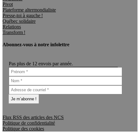
Pivot
Plateforme altermondialiste
Presse-toi à gauche !
Québec solidaire
Relations
Transform !
Abonnez-vous à notre infolettre
Pas plus de 12 envois par année.
Flux RSS des articles des NCS
Politique de confidentialité
Politique des cookies