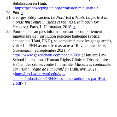
stabilisation en Haïti,
<
https://peacekeeping.un.org/fr/mission/minustah
>.
↑
Ibid.
↑
Georges Eddy Lucien,
Le Nord-Est d’Haïti. La perle d’un
monde fini : entre illusions et réalités (Haïti open for
business)
, Paris, L’Harmattan, 2018.
↑
Pour de plus amples informations sur le comportement
sanguinaire de l’institution policière haïtienne (Police
nationale d’Haïti, PNH), sa complicité avec les gangs armés,
voir « La PNH assume le massacre à “Ravine pintade” »,
Gazettehaïti
, 22 septembre 2021, <
https://www.gazettehaiti.com/node/4882
> ; Harvard Law
School International Human Rights Clinic et Observatoire
Haïtien des crimes contre l’humanité,
Massacres cautionnés
par l’État : règne de l’impunité en Haïti
, avril 2021,
<
http://hrp.law.harvard.edu/wp-
content/uploads/2021/04/Massacres-cautionnes-par-lEtat-
2.pdf
>.
↑