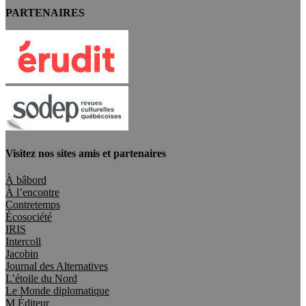
PARTENAIRES
Visitez nos sites amis et partenaires
À bâbord
À l’encontre
Contretemps
Écosociété
IRIS
Intercoll
Jacobin
Journal des Alternatives
L’étoile du Nord
Le Monde diplomatique
M Éditeur