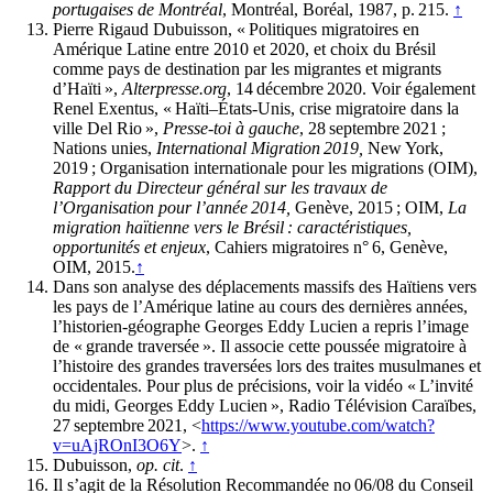
portugaises de Montréal
, Montréal, Boréal, 1987, p. 215.
↑
Pierre Rigaud Dubuisson, « Politiques migratoires en
Amérique Latine entre 2010 et 2020, et choix du Brésil
comme pays de destination par les migrantes et migrants
d’Haïti »,
Alterpresse.org
, 14 décembre 2020. Voir également
Renel Exentus, « Haïti–États-Unis, crise migratoire dans la
ville Del Rio »,
Presse-toi à gauche
, 28 septembre 2021 ;
Nations unies,
International Migration 2019,
New York,
2019 ; Organisation internationale pour les migrations (OIM),
Rapport du Directeur général sur les travaux de
l’Organisation pour l’année 2014,
Genève, 2015 ; OIM,
La
migration haïtienne vers le Brésil : caractéristiques,
opportunités et enjeux
, Cahiers migratoires n° 6, Genève,
OIM, 2015.
↑
Dans son analyse des déplacements massifs des Haïtiens vers
les pays de l’Amérique latine au cours des dernières années,
l’historien-géographe Georges Eddy Lucien a repris l’image
de « grande traversée ». Il associe cette poussée migratoire à
l’histoire des grandes traversées lors des traites musulmanes et
occidentales. Pour plus de précisions, voir la vidéo « L’invité
du midi, Georges Eddy Lucien », Radio Télévision Caraïbes,
27 septembre 2021, <
https://www.youtube.com/watch?
v=uAjROnI3O6Y
>.
↑
Dubuisson,
op. cit
.
↑
Il s’agit de la Résolution Recommandée no 06/08 du Conseil