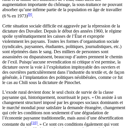
augmentation importante du chômage, la sous-traitance ne pouvant
absorber qu’une infirme partie de la population en âge de travailler
[9]
(6 % en 1973)
.
Cette situation sociale difficile est aggravée par la répression de la
dictature des Duvalier. Depuis le début des années 1960, le régime
spolie systématiquement les caisses de l’État et exproprie
violemment les paysans. Toutes les formes d’organisation sociale
(syndicales, paysannes, étudiantes, politiques, journalistiques, etc.)
sont réprimées dans le sang. Des milliers de personnes sont
assassinées ou disparaissent, beaucoup d’autres prennent le chemin
de l’exil. Puisqu’aucune revendication ni critique n’est permise, la
dictature ouvre la voie à l’exploitation impitoyable des ouvriers et
des ouvrières particulièrement dans l’industrie du textile et, de façon
générale, à l’implantation des politiques néolibérales, comme ce fut
le cas au Chili sous la dictature de Pinochet.
L’exode rural devient donc le seul choix de survie de la classe
paysanne qui, historiquement, nourrissait le pays. « On assiste à un
changement structurel imposé par les groupes sociaux dominants et
le marché mondial pour satisfaire la demande étrangère, changement
qui crée les conditions non seulement d’une dégradation de
l’économie paysanne traditionnelle, mais aussi d’une désertification
[10]
constante du sol
. » Ce sont ces conditions également qui vont