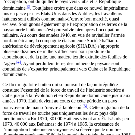
l’occupation, ont dû quitter le pays vers Cuba et la République
[3]
dominicaine
. Tout laisse croire que dans ce nouvel impérialisme
mis en place par les États-Unis dans les Antilles, les travailleurs
haïtiens sont utilisés comme main-d’œuvre bon marché, quasi
esclave. Soulignons également que l’expropriation des terres de la
paysannerie haïtienne s’est poursuivie bien après l’occupation
militaire. Au cours des années 1940, en vue de ravitailler l’armée
nord-américaine, la compagnie étatsunienne Société haïtiano-
américaine de développement agricole (SHADA) s’approprie
plusieurs dizaines de milliers d’hectares pour produire du
caoutchouc et de la pite, une matière textile extraite des feuilles de
[4]
l’agave
. Ayant perdu leur terre, des milliers de paysans sont
contraints de s’expatrier, principalement vers Cuba et la République
dominicaine.
Ce flux migratoire haïtien qui se poursuit de façon irrégulière
constitue l’essentiel de la force de travail de l’industrie sucrière à
Cuba jusqu’à la révolution et en République dominicaine jusqu’aux
années 1970. Haïti devient au cours de cette période un pays
[5]
pourvoyeur de main-d’œuvre à faible coût
. Cette migration de la
force de travail ne touche pas uniquement les deux pays déjà
mentionnés : « En 1970, 30 000 Haïtiens vivent aux États-Unis ; en
1973, 40 000 aux Bahamas ; de 1974 à 1985, la croissance de
l’immigration haïtienne en Guyane est si élevée que le nombre
d’immigrés représente 20 % de la population totale du pays en 1985.