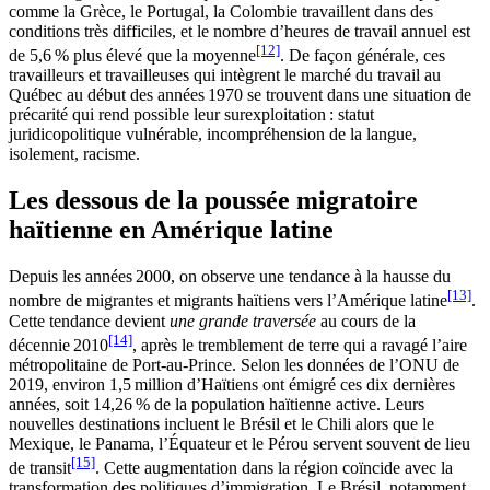
comme la Grèce, le Portugal, la Colombie travaillent dans des
conditions très difficiles, et le nombre d’heures de travail annuel est
[12]
de 5,6 % plus élevé que la moyenne
. De façon générale, ces
travailleurs et travailleuses qui intègrent le marché du travail au
Québec au début des années 1970 se trouvent dans une situation de
précarité qui rend possible leur surexploitation : statut
juridicopolitique vulnérable, incompréhension de la langue,
isolement, racisme.
Les dessous de la poussée migratoire
haïtienne en Amérique latine
Depuis les années 2000, on observe une tendance à la hausse du
[13]
nombre de migrantes et migrants haïtiens vers l’Amérique latine
.
Cette tendance devient
une grande traversée
au cours de la
[14]
décennie 2010
, après le tremblement de terre qui a ravagé l’aire
métropolitaine de Port-au-Prince. Selon les données de l’ONU de
2019, environ 1,5 million d’Haïtiens ont émigré ces dix dernières
années, soit 14,26 % de la population haïtienne active. Leurs
nouvelles destinations incluent le Brésil et le Chili alors que le
Mexique, le Panama, l’Équateur et le Pérou servent souvent de lieu
[15]
de transit
. Cette augmentation dans la région coïncide avec la
transformation des politiques d’immigration. Le Brésil, notamment,