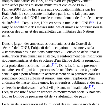
troupes sont parties en 1999, après avoir été progressivement
remplacées par des missions militaires et civiles de l’ONU,
l’année 2004 donne lieu à une autre occupation militaire par les
États-Unis. La composante militaire a par la suite fait place aux
Casques bleus de l’ONU sous le commandement de l’armée de terre
[18]
[19]
du Brésil
. Depuis lors, Haïti est sous la tutelle de l’ONU
. La
saignée néolibérale des masses urbaines et rurales se poursuit sous la
pression des chars et des mitraillettes des militaires des Nations
unies.
Dans le jargon des ambassades occidentales et du Conseil de
sécurité de l’ONU, l’objectif de l’occupation onusienne vise la
« stabilisation des institutions haïtiennes ». Celle-ci se définit par la
restauration d’un climat sûr et stable, le renforcement des institutions
gouvernementales et des structures d’un État de droit, la promotion
[20]
et la protection des droits humains
. Dans les faits, la présence
militaire sert d’appui à un processus de néolibéralisation à grande
échelle qui a pour résultat un accroissement de la pauvreté dans les
principaux centres urbains et ruraux, ainsi que l’explosion d’un
chômage de masse. Entretemps, les entreprises publiques et des pans
[21]
entiers du territoire sont livrés à vil prix aux multinationales
.
L’enjeu consiste à tenir en respect les mouvements sociaux haïtiens
tout au long de ce processus dit de « stabilisation du pays ».
Le bilan de la répression est lourd, dont des milliers de morts dans