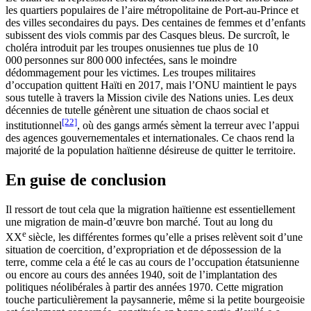
les quartiers populaires de l’aire métropolitaine de Port-au-Prince et
des villes secondaires du pays. Des centaines de femmes et d’enfants
subissent des viols commis par des Casques bleus. De surcroît, le
choléra introduit par les troupes onusiennes tue plus de 10
000 personnes sur 800 000 infectées, sans le moindre
dédommagement pour les victimes. Les troupes militaires
d’occupation quittent Haïti en 2017, mais l’ONU maintient le pays
sous tutelle à travers la Mission civile des Nations unies. Les deux
décennies de tutelle génèrent une situation de chaos social et
[22]
institutionnel
, où des gangs armés sèment la terreur avec l’appui
des agences gouvernementales et internationales. Ce chaos rend la
majorité de la population haïtienne désireuse de quitter le territoire.
En guise de conclusion
Il ressort de tout cela que la migration haïtienne est essentiellement
une migration de main-d’œuvre bon marché. Tout au long du
e
XX
siècle, les différentes formes qu’elle a prises relèvent soit d’une
situation de coercition, d’expropriation et de dépossession de la
terre, comme cela a été le cas au cours de l’occupation étatsunienne
ou encore au cours des années 1940, soit de l’implantation des
politiques néolibérales à partir des années 1970. Cette migration
touche particulièrement la paysannerie, même si la petite bourgeoisie