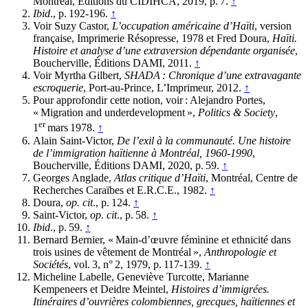
Montréal, Éditions du CIDIHCA, 2019, p. 7.
↑
Ibid
., p. 192-196.
↑
Voir Suzy Castor,
L’occupation américaine d’Haïti
, version
française, Imprimerie Résopresse, 1978 et Fred Doura,
Haïti.
Histoire et analyse d’une extraversion dépendante organisée
,
Boucherville, Éditions DAMI, 2011.
↑
Voir Myrtha Gilbert,
SHADA : Chronique d’une extravagante
escroquerie
, Port-au-Prince, L’Imprimeur, 2012.
↑
Pour approfondir cette notion, voir : Alejandro Portes,
« Migration and underdevelopment »,
Politics & Society
,
er
1
mars 1978.
↑
Alain Saint-Victor,
De l’exil à la communauté. Une histoire
de l’immigration haïtienne à Montréal, 1960-1990
,
Boucherville, Éditions DAMI, 2020, p. 59.
↑
Georges Anglade,
Atlas critique d’Haïti
, Montréal, Centre de
Recherches Caraïbes et E.R.C.E., 1982.
↑
Doura,
op. cit
., p. 124.
↑
Saint-Victor,
op. cit
., p. 58.
↑
Ibid
., p. 59.
↑
Bernard Bernier, « Main-d’œuvre féminine et ethnicité dans
trois usines de vêtement de Montréal »,
Anthropologie et
Sociétés
, vol. 3, n° 2, 1979, p. 117-139.
↑
Micheline Labelle, Geneviève Turcotte, Marianne
Kempeneers et Deidre Meintel,
Histoires d’immigrées.
Itinéraires d’ouvrières colombiennes, grecques, haïtiennes et