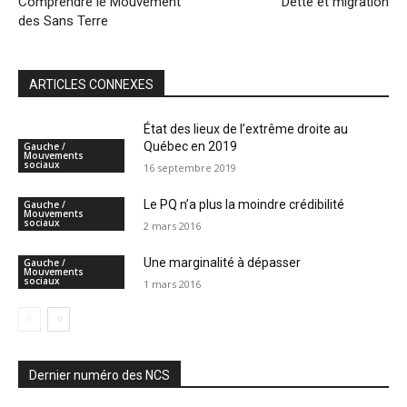
Comprendre le Mouvement
Dette et migration
des Sans Terre
ARTICLES CONNEXES
État des lieux de l’extrême droite au
Québec en 2019
Gauche /
Mouvements
sociaux
16 septembre 2019
Le PQ n’a plus la moindre crédibilité
Gauche /
Mouvements
sociaux
2 mars 2016
Une marginalité à dépasser
Gauche /
Mouvements
sociaux
1 mars 2016
Dernier numéro des NCS