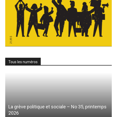
Tous les numéros
La grève politique et sociale – No 35, printemps
2026