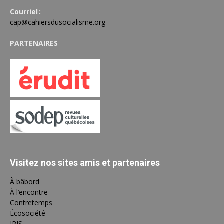
Courriel :
cap@cahiersdusocialisme.org
PARTENAIRES
Visitez nos sites amis et partenaires
À bâbord
À l’encontre
Contretemps
Écosociété
IRIS