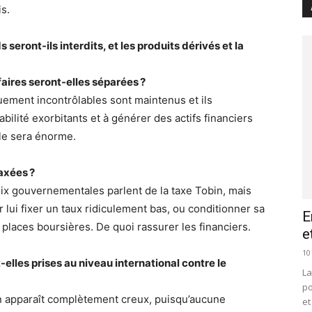
s.
seront-ils interdits, et les produits dérivés et la
aires seront-elles séparées ?
uement incontrôlables sont maintenus et ils
bilité exorbitants et à générer des actifs financiers
elle sera énorme.
axées ?
ix gouvernementales parlent de la taxe Tobin, mais
ur lui fixer un taux ridiculement bas, ou conditionner sa
E
places boursières. De quoi rassurer les financiers.
e
10
elles prises au niveau international contre le
La
po
on apparaît complètement creux, puisqu’aucune
et