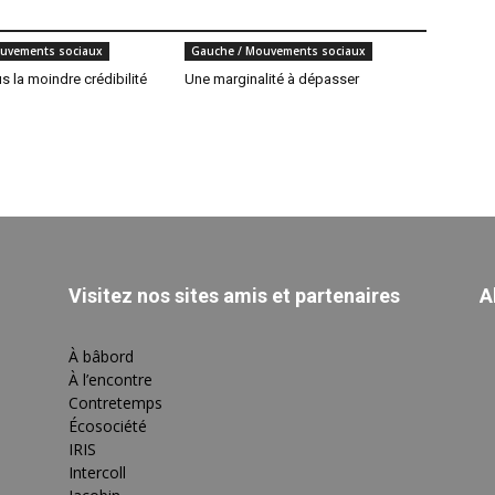
uvements sociaux
Gauche / Mouvements sociaux
us la moindre crédibilité
Une marginalité à dépasser
Visitez nos sites amis et partenaires
A
À bâbord
À l’encontre
Contretemps
Écosociété
IRIS
Intercoll