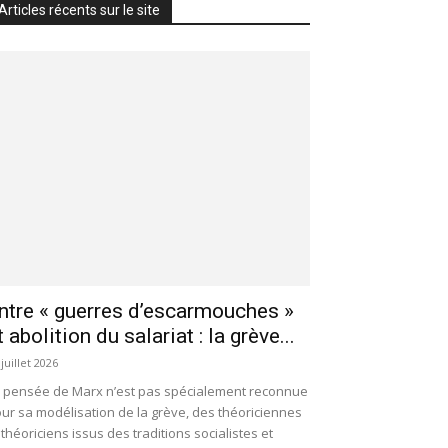
Articles récents sur le site
ntre « guerres d’escarmouches »
t abolition du salariat : la grève...
 juillet 2026
 pensée de Marx n’est pas spécialement reconnue
ur sa modélisation de la grève, des théoriciennes
 théoriciens issus des traditions socialistes et