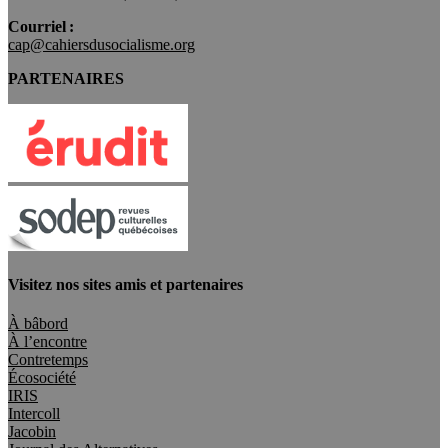
Courriel :
cap@cahiersdusocialisme.org
PARTENAIRES
Visitez nos sites amis et partenaires
À bâbord
À l’encontre
Contretemps
Écosociété
IRIS
Intercoll
Jacobin