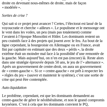
droite en devenant nous-mêmes de droite, mais de façon
« modérée ».
Sorties de crise ?
Qui sait si ce projet peut avancer ? Certes, l’électorat est lassé de la
voyoucratie et cherche « ailleurs ». Le populisme et le mensonge ont
le vent dans les voiles, un peu (mais pas totalement) comme
l’avaient à l’époque Mussolini et Hitler. Les dominants restent un
peu craintifs face à des projets qui jouent avec le feu. Au bout de la
ligne cependant, la bourgeoisie en Allemagne ou en France, avait
fini par capituler en estimant que des deux « périls », la droite
extrême était un moindre mal face à la possibilité d’une remontée de
la gauche. Mais aujourd’hui, on n’en est pas (encore) là. Reste alors
dans une stratégie éprouvée depuis 50 ans, le jeu de l’« alternance ».
Après un gouvernement de centre-droit, on aura un gouvernement
de « centre-gauche ». Si ce « centre-gauche » est prêt à respecter les
« règles du jeu » (sauver et maintenir le système), c’est une sortie de
crise qui peut être contemplée.
Auto-liquidation
Le problème, cependant, est que les dominants demandent au
centre-gauche de gérer le néolibéralisme, et non le grand compromis
keynésien. C’est à cela que les dominants convient le PQ,