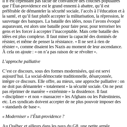
Il n’est cependant pas facile de convaincre des couches populaires
que l’État-providence est le grand ennemi à abattre, qu’il est
préférable de démanteler la sécurité sociale, l’accès à l’éducation et à
la santé, et qu’il faut plutôt accepter la militarisation, la répression, le
sauvetage des banques. La bataille des idées, nous l’avons évoqué
auparavant, est alors une bataille pour faire peur, pour terroriser les
gens et les forcer à accepter l’inacceptable. Mais cette bataille des
idées est plus complexe. Il faut miner la capacité des dominés de
résister, et même de penser la résistance. « Il ne sert à rien de
résister », comme disaient les Nazis au moment de leur ascendance.
À cela on ajoute : « on n’a pas raison de se révolter ».
L’approche palliative
C’est ce discours, sous des formes modernisées, qui est servi
aujourd’hui. La social-démocratie traditionnelle, désarçonnée,
intègre ce discours. Elle offre, au mieux, une approche palliative : on
ne doit pas démanteler « totalement » la sécurité sociale. On ne peut
pas réprimer de manière « extrémiste » la dissidence. Il faut
« discipliner » et non « massacrer » les Afghans ou les Palestiniens,
etc. Les syndicats doivent accepter de ne plus pouvoir imposer des
« standards de base ».
« Moderniser » l’État-providence ?
Au Québec et ailleurs dans les pays du G8, une petite armée