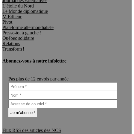
Journal des Alternatives
L’étoile du Nord
Le Monde diplomatique
M Éditeur
Pivot
Plateforme altermondialiste
Presse-toi à gauche !
Québec solidaire
Relations
Transform !
Abonnez-vous à notre infolettre
Pas plus de 12 envois par année.
Flux RSS des articles des NCS