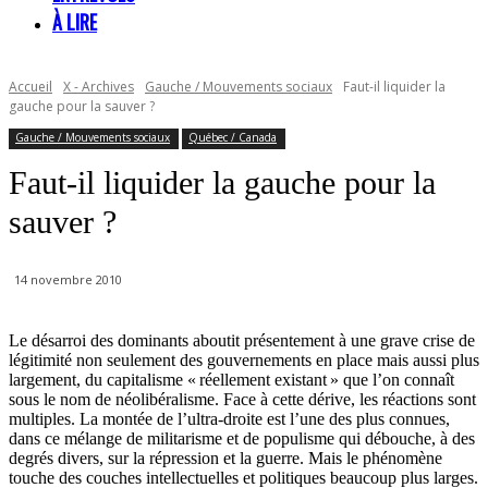
À LIRE
Accueil
X - Archives
Gauche / Mouvements sociaux
Faut-il liquider la
gauche pour la sauver ?
Gauche / Mouvements sociaux
Québec / Canada
Faut-il liquider la gauche pour la
sauver ?
14 novembre 2010
Le désarroi des dominants aboutit présentement à une grave crise de
légitimité non seulement des gouvernements en place mais aussi plus
largement, du capitalisme « réellement existant » que l’on connaît
sous le nom de néolibéralisme. Face à cette dérive, les réactions sont
multiples. La montée de l’ultra-droite est l’une des plus connues,
dans ce mélange de militarisme et de populisme qui débouche, à des
degrés divers, sur la répression et la guerre. Mais le phénomène
touche des couches intellectuelles et politiques beaucoup plus larges.