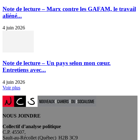
Note de lecture – Marx contre les GAFAM, le travail
aliéné...
4 juin 2026
Note de lecture – Un pays selon mon cœur.
Entretiens avec...
4 juin 2026
Voir plus
NOUS JOINDRE
Collectif d’analyse politique
C.P. 45507,
Sault-au-Récollet (Québec) H2B 3C9