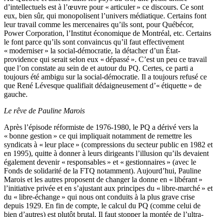
d’intellectuels est à l’œuvre pour « articuler » ce discours. Ce sont
eux, bien sûr, qui monopolisent l’univers médiatique. Certains font
leur travail comme les mercenaires qu’ils sont, pour Québécor,
Power Corporation, l’Institut économique de Montréal, etc. Certains
le font parce qu’ils sont convaincus qu’il faut effectivement
« moderniser » la social-démocratie, la détacher d’un État-
providence qui serait selon eux « dépassé ». C’est un peu ce travail
que l’on constate au sein de et autour du PQ. Certes, ce parti a
toujours été ambigu sur la social-démocratie. Il a toujours refusé ce
que René Lévesque qualifiait dédaigneusement d’« étiquette » de
gauche.
Le rêve de Pauline Marois
Après l’épisode réformiste de 1976-1980, le PQ a dérivé vers la
« bonne gestion » ce qui impliquait notamment de remettre les
syndicats à « leur place » (compressions du secteur public en 1982 et
en 1995), quitte à donner à leurs dirigeants l’illusion qu’ils devaient
également devenir « responsables » et « gestionnaires » (avec le
Fonds de solidarité de la FTQ notamment). Aujourd’hui, Pauline
Marois et les autres proposent de changer la donne en « libérant »
l’initiative privée et en s’ajustant aux principes du « libre-marché » et
du « libre-échange » qui nous ont conduits à la plus grave crise
depuis 1929. En fin de compte, le calcul du PQ (comme celui de
bien d’autres) est plutôt brutal. Il faut stopper la montée de l’ultra-