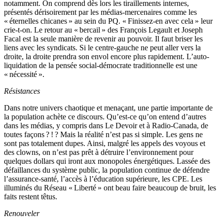
notamment. On comprend dès lors les tiraillements internes,
présentés dérisoirement par les médias-mercenaires comme les
« éternelles chicanes » au sein du PQ. « Finissez-en avec cela » leur
crie-t-on. Le retour au « bercail » des François Legault et Joseph
Facal est la seule manière de revenir au pouvoir. Il faut briser les
liens avec les syndicats. Si le centre-gauche ne peut aller vers la
droite, la droite prendra son envol encore plus rapidement. L’auto-
liquidation de la pensée social-démocrate traditionnelle est une
« nécessité ».
Résistances
Dans notre univers chaotique et menaçant, une partie importante de
la population achète ce discours. Qu’est-ce qu’on entend d’autres
dans les médias, y compris dans Le Devoir et à Radio-Canada, de
toutes façons ? ! ? Mais la réalité n’est pas si simple. Les gens ne
sont pas totalement dupes. Ainsi, malgré les appels des voyous et
des clowns, on n’est pas prêt à détruire l’environnement pour
quelques dollars qui iront aux monopoles énergétiques. Lassée des
défaillances du système public, la population continue de défendre
l’assurance-santé, l’accès à l’éducation supérieure, les CPE. Les
illuminés du Réseau « Liberté » ont beau faire beaucoup de bruit, les
faits restent têtus.
Renouveler