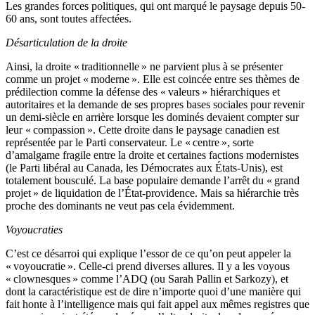
Les grandes forces politiques, qui ont marqué le paysage depuis 50-
60 ans, sont toutes affectées.
Désarticulation de la droite
Ainsi, la droite « traditionnelle » ne parvient plus à se présenter
comme un projet « moderne ». Elle est coincée entre ses thèmes de
prédilection comme la défense des « valeurs » hiérarchiques et
autoritaires et la demande de ses propres bases sociales pour revenir
un demi-siècle en arrière lorsque les dominés devaient compter sur
leur « compassion ». Cette droite dans le paysage canadien est
représentée par le Parti conservateur. Le « centre », sorte
d’amalgame fragile entre la droite et certaines factions modernistes
(le Parti libéral au Canada, les Démocrates aux États-Unis), est
totalement bousculé. La base populaire demande l’arrêt du « grand
projet » de liquidation de l’État-providence. Mais sa hiérarchie très
proche des dominants ne veut pas cela évidemment.
Voyoucraties
C’est ce désarroi qui explique l’essor de ce qu’on peut appeler la
« voyoucratie ». Celle-ci prend diverses allures. Il y a les voyous
« clownesques » comme l’ADQ (ou Sarah Pallin et Sarkozy), et
dont la caractéristique est de dire n’importe quoi d’une manière qui
fait honte à l’intelligence mais qui fait appel aux mêmes registres que