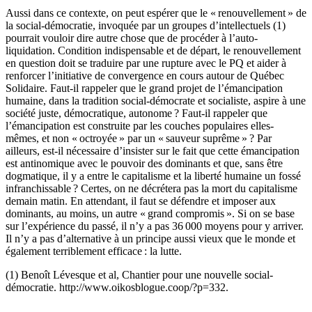
Aussi dans ce contexte, on peut espérer que le « renouvellement » de
la social-démocratie, invoquée par un groupes d’intellectuels (1)
pourrait vouloir dire autre chose que de procéder à l’auto-
liquidation. Condition indispensable et de départ, le renouvellement
en question doit se traduire par une rupture avec le PQ et aider à
renforcer l’initiative de convergence en cours autour de Québec
Solidaire. Faut-il rappeler que le grand projet de l’émancipation
humaine, dans la tradition social-démocrate et socialiste, aspire à une
société juste, démocratique, autonome ? Faut-il rappeler que
l’émancipation est construite par les couches populaires elles-
mêmes, et non « octroyée » par un « sauveur suprême » ? Par
ailleurs, est-il nécessaire d’insister sur le fait que cette émancipation
est antinomique avec le pouvoir des dominants et que, sans être
dogmatique, il y a entre le capitalisme et la liberté humaine un fossé
infranchissable ? Certes, on ne décrétera pas la mort du capitalisme
demain matin. En attendant, il faut se défendre et imposer aux
dominants, au moins, un autre « grand compromis ». Si on se base
sur l’expérience du passé, il n’y a pas 36 000 moyens pour y arriver.
Il n’y a pas d’alternative à un principe aussi vieux que le monde et
également terriblement efficace : la lutte.
(1) Benoît Lévesque et al, Chantier pour une nouvelle social-
démocratie. http://www.oikosblogue.coop/?p=332.