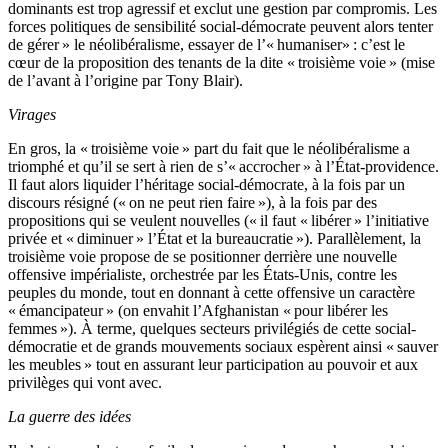
dominants est trop agressif et exclut une gestion par compromis. Les
forces politiques de sensibilité social-démocrate peuvent alors tenter
de gérer » le néolibéralisme, essayer de l’« humaniser» : c’est le
cœur de la proposition des tenants de la dite « troisième voie » (mise
de l’avant à l’origine par Tony Blair).
Virages
En gros, la « troisième voie » part du fait que le néolibéralisme a
triomphé et qu’il se sert à rien de s’« accrocher » à l’État-providence.
Il faut alors liquider l’héritage social-démocrate, à la fois par un
discours résigné (« on ne peut rien faire »), à la fois par des
propositions qui se veulent nouvelles (« il faut « libérer » l’initiative
privée et « diminuer » l’État et la bureaucratie »). Parallèlement, la
troisième voie propose de se positionner derrière une nouvelle
offensive impérialiste, orchestrée par les États-Unis, contre les
peuples du monde, tout en donnant à cette offensive un caractère
« émancipateur » (on envahit l’Afghanistan « pour libérer les
femmes »). À terme, quelques secteurs privilégiés de cette social-
démocratie et de grands mouvements sociaux espèrent ainsi « sauver
les meubles » tout en assurant leur participation au pouvoir et aux
privilèges qui vont avec.
La guerre des idées