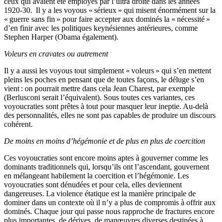
ceux qui avaient été employés par l’ultra droite dans les années
1920-30. Il y a les voyous « sérieux » qui misent énormément sur la
« guerre sans fin » pour faire accepter aux dominés la « nécessité »
d’en finir avec les politiques keynésiennes antérieures, comme
Stephen Harper (Obama également).
Voleurs en cravates ou autrement
Il y a aussi les voyous tout simplement « voleurs » qui s’en mettent
pleins les poches en pensant que de toutes façons, le déluge s’en
vient : on pourrait mettre dans cela Jean Charest, par exemple
(Berlusconi serait l’équivalent). Sous toutes ces variantes, ces
voyoucraties sont prêtes à tout pour masquer leur ineptie. Au-delà
des personnalités, elles ne sont pas capables de produire un discours
cohérent.
De moins en moins d’hégémonie et de plus en plus de coercition
Ces voyoucraties sont encore moins aptes à gouverner comme les
dominants traditionnels qui, lorsqu’ils ont l’ascendant, gouvernent
en mélangeant habilement la coercition et l’hégémonie. Les
voyoucraties sont dénudées et pour cela, elles deviennent
dangereuses. La violence étatique est la manière principale de
dominer dans un contexte où il n’y a plus de compromis à offrir aux
dominés. Chaque jour qui passe nous rapproche de fractures encore
plus importantes, de dérives, de manœuvres diverses destinées à