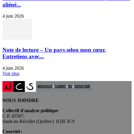
aliéné...
4 juin 2026
Note de lecture – Un pays selon mon cœur.
Entretiens avec...
4 juin 2026
Voir plus
NOUS JOINDRE
Collectif d’analyse politique
C.P. 45507,
Sault-au-Récollet (Québec) H2B 3C9
Courriel :