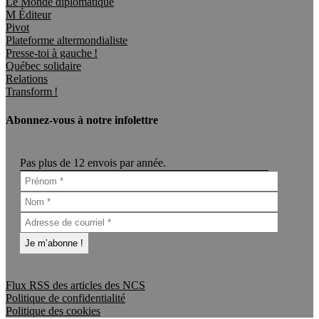
Le Monde diplomatique
M Éditeur
Pivot
Plateforme altermondialiste
Presse-toi à gauche !
Québec solidaire
Relations
Transform !
Abonnez-vous à notre infolettre
Pas plus de 12 envois par année.
Flux RSS des articles des NCS
Politique de confidentialité
Politique des cookies