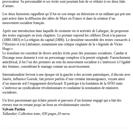
provocateur. Sa personnalité et ses écrits sont pourtant loin de se réduire à ces deux faits
d’armes.
Les deux historiens rappellent qu’il fut en son temps un théoricien et un militant qui prit une
part active dans la diffusion des idées de Marx en France et dans la création d’un
mouvement socialiste français.
Après une introduction dans laquelle ils resituent vie et activités de Lafargue, ils proposent
des textes regroupés en trois chapitres. Le premier reprend les célèbres Droit à la paresse
(1880-1883) et La religion du capital (1886). Le deuxième rassemble des textes consacrés à
l’Histoire et à la Littérature, notamment une critique cinglante de la « légende de Victor
Hugo ».
Le troisième est constitué de divers articles écrits pour des journaux socialistes. Candar et
Ducange nous donnent à voir un personnage complexe à la pensée originale. Farouchement
anticlérical, il fut l’un des premiers au sein du mouvement socialiste à s’intéresser à l’égalité
des femmes, considérant le mariage comme un asservissement.
Internationaliste fervent à une époque où la gauche a des accents patriotiques, il discute avec
Jaurès, influence Guesde, fait preuve parfois d’une certaine intransigeance, voyant ainsi
d’un mauvais œil l’engagement dreyfusard. Il participe à la fondation de la SFIO mais
s’intéresse au syndicalisme révolutionnaire et condamne la nomination de ministres
socialistes.
Un livre passionnant qui éclaire pensée et parcours d’un homme engagé qui a fait des
erreurs tout en restant jusqu’au bout un révolutionnaire sincère.
Sylvain Pattieu
Tallandier, Collection texto, 430 pages,10 euros.