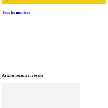
Tous les numéros
La grève politique et sociale – No 35, printemps 2026
28 avril 2026
Articles récents sur le site