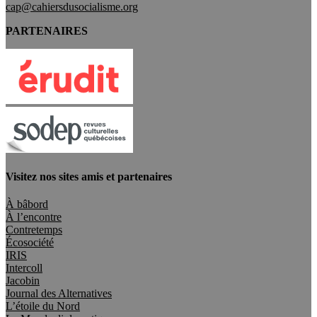
cap@cahiersdusocialisme.org
PARTENAIRES
Visitez nos sites amis et partenaires
À bâbord
À l’encontre
Contretemps
Écosociété
IRIS
Intercoll
Jacobin
Journal des Alternatives
L’étoile du Nord