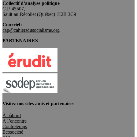
Collectif d’analyse politique
C.P. 45507,
Sault-au-Récollet (Québec) H2B 3C9
Courriel :
cap@cahiersdusocialisme.org
PARTENAIRES
Visitez nos sites amis et partenaires
À bâbord
À l’encontre
Contretemps
Écosociété