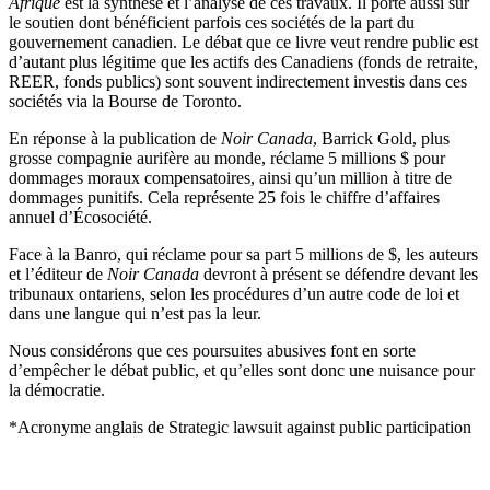
Afrique
est la synthèse et l’analyse de ces travaux. Il porte aussi sur
le soutien dont bénéficient parfois ces sociétés de la part du
gouvernement canadien. Le débat que ce livre veut rendre public est
d’autant plus légitime que les actifs des Canadiens (fonds de retraite,
REER, fonds publics) sont souvent indirectement investis dans ces
sociétés via la Bourse de Toronto.
En réponse à la publication de
Noir Canada
, Barrick Gold, plus
grosse compagnie aurifère au monde, réclame 5 millions $ pour
dommages moraux compensatoires, ainsi qu’un million à titre de
dommages punitifs. Cela représente 25 fois le chiffre d’affaires
annuel d’Écosociété.
Face à la Banro, qui réclame pour sa part 5 millions de $, les auteurs
et l’éditeur de
Noir Canada
devront à présent se défendre devant les
tribunaux ontariens, selon les procédures d’un autre code de loi et
dans une langue qui n’est pas la leur.
Nous considérons que ces poursuites abusives font en sorte
d’empêcher le débat public, et qu’elles sont donc une nuisance pour
la démocratie.
*Acronyme anglais de Strategic lawsuit against public participation