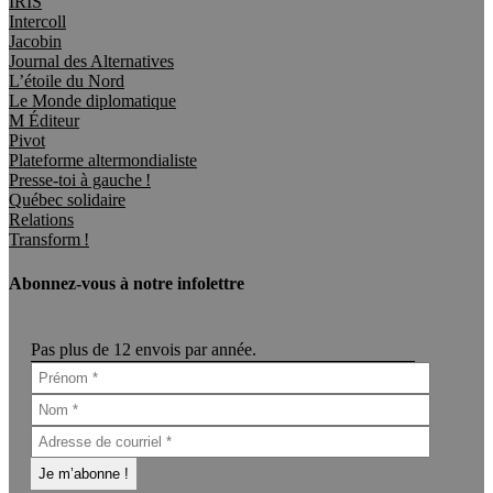
IRIS
Intercoll
Jacobin
Journal des Alternatives
L’étoile du Nord
Le Monde diplomatique
M Éditeur
Pivot
Plateforme altermondialiste
Presse-toi à gauche !
Québec solidaire
Relations
Transform !
Abonnez-vous à notre infolettre
Pas plus de 12 envois par année.