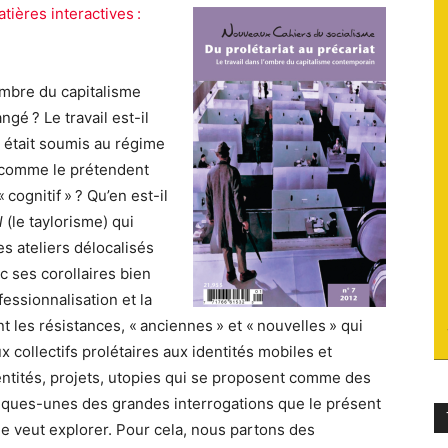
ières interactives :
du
’ombre du capitalisme
ngé ? Le travail est-il
l était soumis au régime
socialisme
 » comme le prétendent
 cognitif » ? Qu’en est-il
l
(le taylorisme) qui
s ateliers délocalisés
 ses corollaires bien
fessionnalisation et la
nt les résistances, « anciennes » et « nouvelles » qui
 collectifs prolétaires aux identités mobiles et
ntités, projets, utopies qui se proposent comme des
quelques-unes des grandes interrogations que le présent
 veut explorer. Pour cela, nous partons des