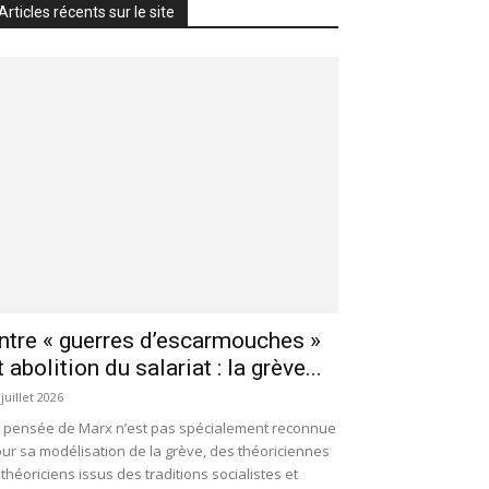
Articles récents sur le site
ntre « guerres d’escarmouches »
t abolition du salariat : la grève...
 juillet 2026
 pensée de Marx n’est pas spécialement reconnue
ur sa modélisation de la grève, des théoriciennes
 théoriciens issus des traditions socialistes et