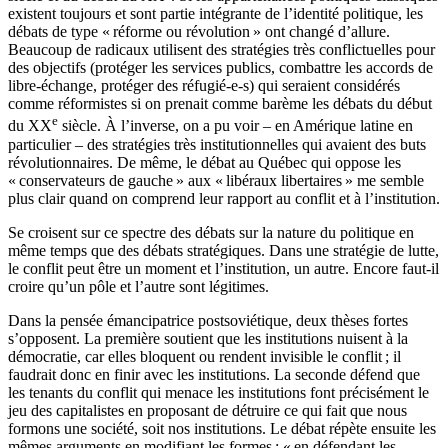
existent toujours et sont partie intégrante de l’identité politique, les
débats de type « réforme ou révolution » ont changé d’allure.
Beaucoup de radicaux utilisent des stratégies très conflictuelles pour
des objectifs (protéger les services publics, combattre les accords de
libre-échange, protéger des réfugié-e-s) qui seraient considérés
comme réformistes si on prenait comme barème les débats du début
e
du XX
siècle. À l’inverse, on a pu voir – en Amérique latine en
particulier – des stratégies très institutionnelles qui avaient des buts
révolutionnaires. De même, le débat au Québec qui oppose les
« conservateurs de gauche » aux « libéraux libertaires » me semble
plus clair quand on comprend leur rapport au conflit et à l’institution.
Se croisent sur ce spectre des débats sur la nature du politique en
même temps que des débats stratégiques. Dans une stratégie de lutte,
le conflit peut être un moment et l’institution, un autre. Encore faut-il
croire qu’un pôle et l’autre sont légitimes.
Dans la pensée émancipatrice postsoviétique, deux thèses fortes
s’opposent. La première soutient que les institutions nuisent à la
démocratie, car elles bloquent ou rendent invisible le conflit ; il
faudrait donc en finir avec les institutions. La seconde défend que
les tenants du conflit qui menace les institutions font précisément le
jeu des capitalistes en proposant de détruire ce qui fait que nous
formons une société, soit nos institutions. Le débat répète ensuite les
mêmes arguments en modifiant les formes : « en défendant les