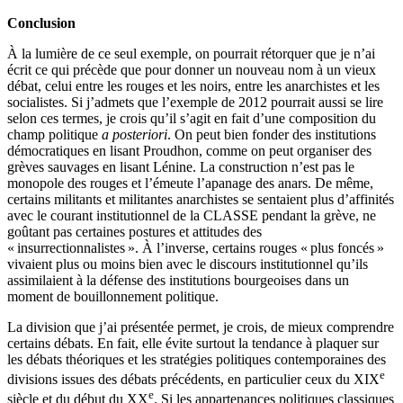
Conclusion
À la lumière de ce seul exemple, on pourrait rétorquer que je n’ai
écrit ce qui précède que pour donner un nouveau nom à un vieux
débat, celui entre les rouges et les noirs, entre les anarchistes et les
socialistes. Si j’admets que l’exemple de 2012 pourrait aussi se lire
selon ces termes, je crois qu’il s’agit en fait d’une composition du
champ politique
a posteriori
. On peut bien fonder des institutions
démocratiques en lisant Proudhon, comme on peut organiser des
grèves sauvages en lisant Lénine. La construction n’est pas le
monopole des rouges et l’émeute l’apanage des anars. De même,
certains militants et militantes anarchistes se sentaient plus d’affinités
avec le courant institutionnel de la CLASSE pendant la grève, ne
goûtant pas certaines postures et attitudes des
« insurrectionnalistes ». À l’inverse, certains rouges « plus foncés »
vivaient plus ou moins bien avec le discours institutionnel qu’ils
assimilaient à la défense des institutions bourgeoises dans un
moment de bouillonnement politique.
La division que j’ai présentée permet, je crois, de mieux comprendre
certains débats. En fait, elle évite surtout la tendance à plaquer sur
les débats théoriques et les stratégies politiques contemporaines des
e
divisions issues des débats précédents, en particulier ceux du XIX
e
siècle et du début du XX
. Si les appartenances politiques classiques