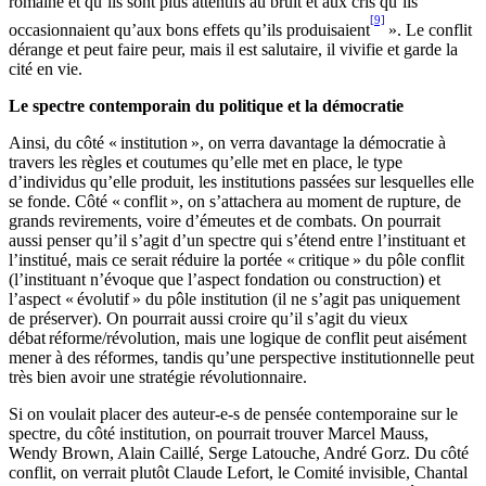
romaine et qu’ils sont plus attentifs au bruit et aux cris qu’ils
[9]
occasionnaient qu’aux bons effets qu’ils produisaient
». Le conflit
dérange et peut faire peur, mais il est salutaire, il vivifie et garde la
cité en vie.
Le spectre contemporain du politique et la démocratie
Ainsi, du côté « institution », on verra davantage la démocratie à
travers les règles et coutumes qu’elle met en place, le type
d’individus qu’elle produit, les institutions passées sur lesquelles elle
se fonde. Côté « conflit », on s’attachera au moment de rupture, de
grands revirements, voire d’émeutes et de combats. On pourrait
aussi penser qu’il s’agit d’un spectre qui s’étend entre l’instituant et
l’institué, mais ce serait réduire la portée « critique » du pôle conflit
(l’instituant n’évoque que l’aspect fondation ou construction) et
l’aspect « évolutif » du pôle institution (il ne s’agit pas uniquement
de préserver). On pourrait aussi croire qu’il s’agit du vieux
débat réforme/révolution, mais une logique de conflit peut aisément
mener à des réformes, tandis qu’une perspective institutionnelle peut
très bien avoir une stratégie révolutionnaire.
Si on voulait placer des auteur-e-s de pensée contemporaine sur le
spectre, du côté institution, on pourrait trouver Marcel Mauss,
Wendy Brown, Alain Caillé, Serge Latouche, André Gorz. Du côté
conflit, on verrait plutôt Claude Lefort, le Comité invisible, Chantal