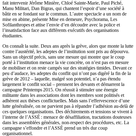
fait intervenir Jérôme Minière, Chloé Sainte-Marie, Paul Piché,
Manu Militari, Dan Bigras, qui chantent l’espoir d’une société à
bâtir en se fondant sur le commun. L’autre spectacle a un nom de
mise en abime, présente Mise en demeure, Psychorama, Les
Sofilanthropes et attise l’envie d’en découdre avec la police et
l’insatisfaction face aux différents exécutifs des organisations
étudiantes.
On connaît la suite. Deux ans après la grève, alors que monte la lutte
contre l’austérité, les adeptes de l’institution sont pris au dépourvu.
Sans un objectif précis, sans une mesure qui montre que le coup
porté à l’institution menace la vie concrète, on n’est pas en mesure
de mobiliser et on reste campés sur des stratégies timides. Devant ce
peu d’audace, les adeptes du conflit qui n’ont pas digéré la fin de la
grève de 2012 – laquelle, malgré son potentiel, n’a pas étendu
largement le conflit social – prennent les devants et démarrent la
campagne Printemps 2015. On réussit à stimuler une énergie
militante dans les associations dont les membres sont politisés et
adhèrent aux thèses conflictuelles. Mais sans l’effervescence d’une
lutte généralisée, on ne parvient pas à répandre l’adhésion au-delà de
ces quelques organisations. Des déchirements et tensions se vivent à
l’interne de l’ASSÉ : menace de désaffiliation, tractations douteuses
dans les assemblées générales, non-respect des procédures, etc. La
campagne s’effondre et l’ASSÉ prend un très dur coup
organisationnel.