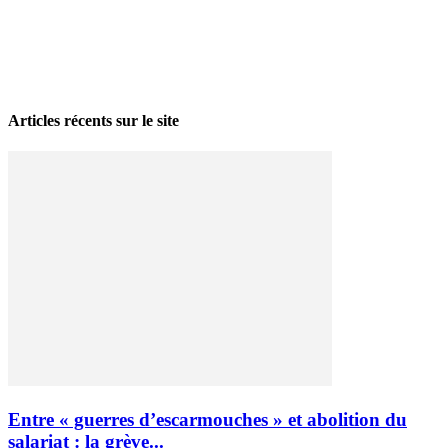
La grève politique et sociale – No 35, printemps 2026
28 avril 2026
Articles récents sur le site
Entre « guerres d’escarmouches » et abolition du
salariat : la grève...