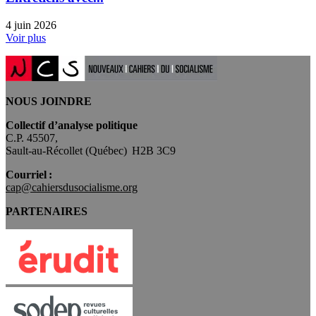
4 juin 2026
Voir plus
NOUS JOINDRE
Collectif d’analyse politique
C.P. 45507,
Sault-au-Récollet (Québec) H2B 3C9
Courriel :
cap@cahiersdusocialisme.org
PARTENAIRES