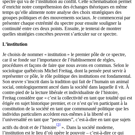
spectre qui va de l’institution au conflit. Cette schématisation permet
d’enrichir notre compréhension des échanges théoriques en même
temps qu’elle alimente notre analyse des choix stratégiques des
groupes politiques et des mouvements sociaux. Je commencerai par
présenter chaque extrémité du spectre pour ensuite souligner la
continuité entre ces deux points. Ensuite, je tenterai de montrer
quelles stratégies concrètes peuvent s’articuler sur ce spectre.
L’institution
Je choisis de nommer « institution » le premier pôle de ce spectre,
car il se fonde sur l’importance de l’établissement de règles,
procédures et façons de faire que nous avons en commun. Selon le
sociologue québécois Michel Freitag, dont la pensée peut servir à
représenter ce pôle, le rôle politique des institutions est fondamental.
Son œuvre s’inscrit dans la tradition qui fait de l’humain un animal
social, ontologiquement ancré dans la société dans laquelle il vit. À
contre-pied de la lecture libérale et individualiste de l’histoire,
Freitag considère que « c’est la collectivité en tant que totalité qui est
érigée en sujet historique premier, et ce n’est qu’en participant à la
constitution de la société en tant que communauté politique que les
individus particuliers accèdent eux-mêmes à la liberté et à
l’universalité en tant que “personnes”, c’est-à-dire en tant que sujets
[3]
actifs du droit et de l’histoire
». Dans la société moderne,
l’institution est le lieu d’où opère le pouvoir – c’est-à-dire ce qui