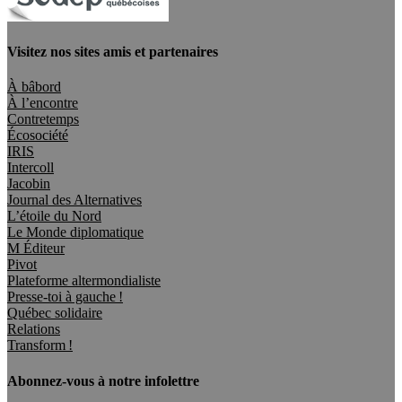
Visitez nos sites amis et partenaires
À bâbord
À l’encontre
Contretemps
Écosociété
IRIS
Intercoll
Jacobin
Journal des Alternatives
L’étoile du Nord
Le Monde diplomatique
M Éditeur
Pivot
Plateforme altermondialiste
Presse-toi à gauche !
Québec solidaire
Relations
Transform !
Abonnez-vous à notre infolettre