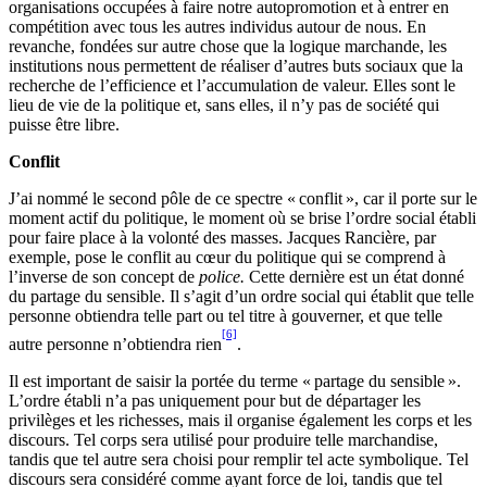
organisations occupées à faire notre autopromotion et à entrer en
compétition avec tous les autres individus autour de nous. En
revanche, fondées sur autre chose que la logique marchande, les
institutions nous permettent de réaliser d’autres buts sociaux que la
recherche de l’efficience et l’accumulation de valeur. Elles sont le
lieu de vie de la politique et, sans elles, il n’y pas de société qui
puisse être libre.
Conflit
J’ai nommé le second pôle de ce spectre « conflit », car il porte sur le
moment actif du politique, le moment où se brise l’ordre social établi
pour faire place à la volonté des masses. Jacques Rancière, par
exemple, pose le conflit au cœur du politique qui se comprend à
l’inverse de son concept de
police.
Cette dernière est un état donné
du partage du sensible. Il s’agit d’un ordre social qui établit que telle
personne obtiendra telle part ou tel titre à gouverner, et que telle
[6]
autre personne n’obtiendra rien
.
Il est important de saisir la portée du terme « partage du sensible ».
L’ordre établi n’a pas uniquement pour but de départager les
privilèges et les richesses, mais il organise également les corps et les
discours. Tel corps sera utilisé pour produire telle marchandise,
tandis que tel autre sera choisi pour remplir tel acte symbolique. Tel
discours sera considéré comme ayant force de loi, tandis que tel