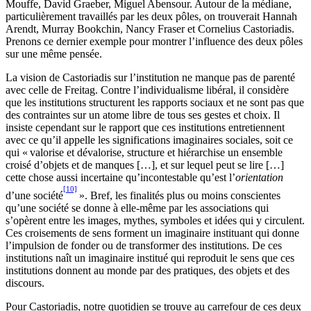
Mouffe, David Graeber, Miguel Abensour. Autour de la médiane,
particulièrement travaillés par les deux pôles, on trouverait Hannah
Arendt, Murray Bookchin, Nancy Fraser et Cornelius Castoriadis.
Prenons ce dernier exemple pour montrer l’influence des deux pôles
sur une même pensée.
La vision de Castoriadis sur l’institution ne manque pas de parenté
avec celle de Freitag. Contre l’individualisme libéral, il considère
que les institutions structurent les rapports sociaux et ne sont pas que
des contraintes sur un atome libre de tous ses gestes et choix. Il
insiste cependant sur le rapport que ces institutions entretiennent
avec ce qu’il appelle les significations imaginaires sociales, soit ce
qui « valorise et dévalorise, structure et hiérarchise un ensemble
croisé d’objets et de manques […], et sur lequel peut se lire […]
cette chose aussi incertaine qu’incontestable qu’est l’
orientation
[10]
d’une société
». Bref, les finalités plus ou moins conscientes
qu’une société se donne à elle-même par les associations qui
s’opèrent entre les images, mythes, symboles et idées qui y circulent.
Ces croisements de sens forment un imaginaire instituant qui donne
l’impulsion de fonder ou de transformer des institutions. De ces
institutions naît un imaginaire institué qui reproduit le sens que ces
institutions donnent au monde par des pratiques, des objets et des
discours.
Pour Castoriadis, notre quotidien se trouve au carrefour de ces deux