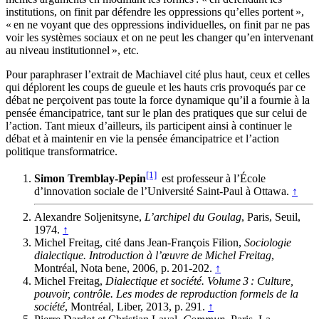
institutions, on finit par défendre les oppressions qu’elles portent »,
« en ne voyant que des oppressions individuelles, on finit par ne pas
voir les systèmes sociaux et on ne peut les changer qu’en intervenant
au niveau institutionnel », etc.
Pour paraphraser l’extrait de Machiavel cité plus haut, ceux et celles
qui déplorent les coups de gueule et les hauts cris provoqués par ce
débat ne perçoivent pas toute la force dynamique qu’il a fournie à la
pensée émancipatrice, tant sur le plan des pratiques que sur celui de
l’action. Tant mieux d’ailleurs, ils participent ainsi à continuer le
débat et à maintenir en vie la pensée émancipatrice et l’action
politique transformatrice.
[1]
Simon Tremblay-Pepin
est professeur à l’École
d’innovation sociale de l’Université Saint-Paul à Ottawa.
↑
Alexandre Soljenitsyne,
L’archipel du Goulag
, Paris, Seuil,
1974.
↑
Michel Freitag, cité dans Jean-François Filion,
Sociologie
dialectique. Introduction à l’œuvre de Michel Freitag
,
Montréal, Nota bene, 2006, p. 201-202.
↑
Michel Freitag,
Dialectique et société. Volume 3 : Culture,
pouvoir, contrôle. Les modes de reproduction formels de la
société
, Montréal, Liber, 2013, p. 291.
↑