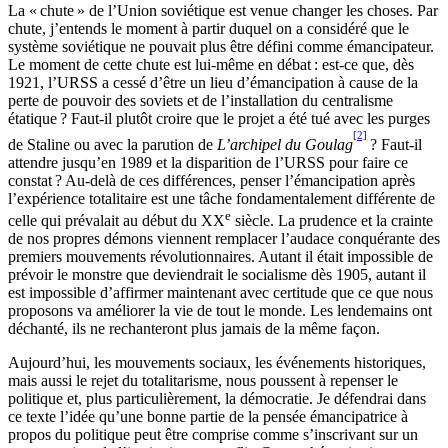
La « chute » de l’Union soviétique est venue changer les choses. Par
chute, j’entends le moment à partir duquel on a considéré que le
système soviétique ne pouvait plus être défini comme émancipateur.
Le moment de cette chute est lui-même en débat : est-ce que, dès
1921, l’URSS a cessé d’être un lieu d’émancipation à cause de la
perte de pouvoir des soviets et de l’installation du centralisme
étatique ? Faut-il plutôt croire que le projet a été tué avec les purges
[2]
de Staline ou avec la parution de
L’archipel du Goulag
? Faut-il
attendre jusqu’en 1989 et la disparition de l’URSS pour faire ce
constat ? Au-delà de ces différences, penser l’émancipation après
l’expérience totalitaire est une tâche fondamentalement différente de
e
celle qui prévalait au début du XX
siècle. La prudence et la crainte
de nos propres démons viennent remplacer l’audace conquérante des
premiers mouvements révolutionnaires. Autant il était impossible de
prévoir le monstre que deviendrait le socialisme dès 1905, autant il
est impossible d’affirmer maintenant avec certitude que ce que nous
proposons va améliorer la vie de tout le monde. Les lendemains ont
déchanté, ils ne rechanteront plus jamais de la même façon.
Aujourd’hui, les mouvements sociaux, les événements historiques,
mais aussi le rejet du totalitarisme, nous poussent à repenser le
politique et, plus particulièrement, la démocratie. Je défendrai dans
ce texte l’idée qu’une bonne partie de la pensée émancipatrice à
propos du politique peut être comprise comme s’inscrivant sur un