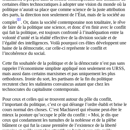
certaines élites technocratiques à adopter une vision du monde où la
politique n’aurait sa place que comme science de la juste attribution
des parts, la direction non seulement de l’État, mais de la société au
[8]
complet
. Or, dans la société contemporaine non totalitaire, le rêve
de faire de la politique une science, et donc d’en finir avec le conflit
qui fait la politique, est toujours confronté à l’inadéquation entre la
volonté d’unité et la réalité effective de la division sociale et de
l’égalité des intelligences. Voilà pourquoi ces élites développent une
haine de la démocratie, car celle-ci représente le conflit et
l’incohérence du social.
Cette fin souhaitée de la politique et de la démocratie n’est pas sans
rappeler l’économisme simpliste appliqué non seulement en URSS,
mais aussi dans certains marxismes et pas uniquement les plus
orthodoxes. Ironie du sort, les partisans de la fin du politique
recrutent chez les staliniens convaincus autant que chez les
technocrates du capitalisme contemporain.
Pour ceux et celles qui se trouvent autour du pôle du conflit,
l’important du politique, c’est ce qui dérange l’ordre établi et brise le
cours normal des choses. C’est Machiavel qui résume peut-être le
mieux la posture qu’occupe le pôle du conflit : « Moi, je dis que
ceux qui condamnent les tumultes de la noblesse et de la plèbe
blâment ce qui fut la cause première de l’existence de la liberté