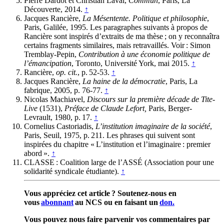
Pierre Dardot et Christian Laval,
Commun
, Paris, La
Découverte, 2014.
↑
Jacques Rancière,
La Mésentente. Politique et philosophie
,
Paris, Galilée, 1995. Les paragraphes suivants à propos de
Rancière sont inspirés d’extraits de ma thèse ; on y reconnaîtra
certains fragments similaires, mais retravaillés. Voir : Simon
Tremblay-Pepin,
Contribution à une économie politique de
l’émancipation
, Toronto, Université York, mai 2015.
↑
Rancière,
op. cit.
, p. 52-53.
↑
Jacques Rancière,
La haine de la démocratie
, Paris, La
fabrique, 2005, p. 76-77.
↑
Nicolas Machiavel,
Discours sur la première décade de Tite-
Live
(1531),
Préface de Claude Lefort,
Paris, Berger-
Levrault, 1980, p. 17.
↑
Cornelius Castoriadis,
L’institution imaginaire de la société
,
Paris, Seuil, 1975, p. 211. Les phrases qui suivent sont
inspirées du chapitre « L’institution et l’imaginaire : premier
abord ».
↑
CLASSE : Coalition large de l’ASSÉ (Association pour une
solidarité syndicale étudiante).
↑
Vous appréciez cet article ? Soutenez-nous en
vous
abonnant
au NCS ou en faisant un
don.
Vous pouvez nous faire parvenir vos commentaires par