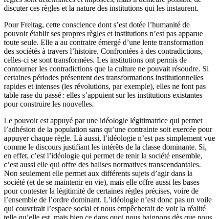
discuter ces règles et la nature des institutions qui les instaurent.
Pour Freitag, cette conscience dont s’est dotée l’humanité de
pouvoir établir ses propres règles et institutions n’est pas apparue
toute seule. Elle a au contraire émergé d’une lente transformation
des sociétés à travers l’histoire. Confrontées à des contradictions,
celles-ci se sont transformées. Les institutions ont permis de
contourner les contradictions que la culture ne pouvait résoudre. Si
certaines périodes présentent des transformations institutionnelles
rapides et intenses (les révolutions, par exemple), elles ne font pas
table rase du passé : elles s’appuient sur les institutions existantes
pour construire les nouvelles.
Le pouvoir est appuyé par une idéologie légitimatrice qui permet
l’adhésion de la population sans qu’une contrainte soit exercée pour
appuyer chaque règle. Là aussi, l’idéologie n’est pas simplement vue
comme le discours justifiant les intérêts de la classe dominante. Si,
en effet, c’est l’idéologie qui permet de tenir la société ensemble,
c’est aussi elle qui offre des balises normatives transcendantales.
Non seulement elle permet aux différents sujets d’agir dans la
société (et de se maintenir en vie), mais elle offre aussi les bases
pour contester la légitimité de certaines règles précises, voire de
l’ensemble de l’ordre dominant. L’idéologie n’est donc pas un voile
qui couvrirait l’espace social et nous empêcherait de voir la réalité
telle qu’elle est, mais bien ce dans quoi nous baignons dès que nous