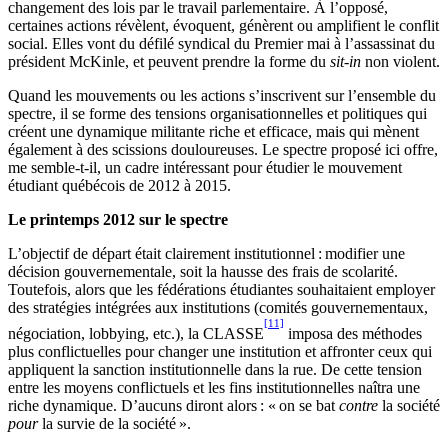
changement des lois par le travail parlementaire. À l’opposé,
certaines actions révèlent, évoquent, génèrent ou amplifient le conflit
social. Elles vont du défilé syndical du Premier mai à l’assassinat du
président McKinle, et peuvent prendre la forme du
sit-in
non violent.
Quand les mouvements ou les actions s’inscrivent sur l’ensemble du
spectre, il se forme des tensions organisationnelles et politiques qui
créent une dynamique militante riche et efficace, mais qui mènent
également à des scissions douloureuses. Le spectre proposé ici offre,
me semble-t-il, un cadre intéressant pour étudier le mouvement
étudiant québécois de 2012 à 2015.
Le printemps 2012 sur le spectre
L’objectif de départ était clairement institutionnel : modifier une
décision gouvernementale, soit la hausse des frais de scolarité.
Toutefois, alors que les fédérations étudiantes souhaitaient employer
des stratégies intégrées aux institutions (comités gouvernementaux,
[11]
négociation, lobbying, etc.), la CLASSE
imposa des méthodes
plus conflictuelles pour changer une institution et affronter ceux qui
appliquent la sanction institutionnelle dans la rue. De cette tension
entre les moyens conflictuels et les fins institutionnelles naîtra une
riche dynamique. D’aucuns diront alors : « on se bat
contre
la société
pour
la survie de la société ».