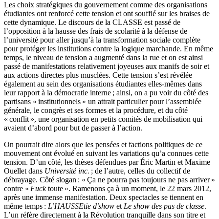
Les choix stratégiques du gouvernement comme des organisations
étudiantes ont renforcé cette tension et ont soufflé sur les braises de
cette dynamique. Le discours de la CLASSE est passé de
l’opposition à la hausse des frais de scolarité à la défense de
l’université pour aller jusqu’à la transformation sociale complète
pour protéger les institutions contre la logique marchande. En même
temps, le niveau de tension a augmenté dans la rue et on est ainsi
passé de manifestations relativement joyeuses aux manifs de soir et
aux actions directes plus musclées. Cette tension s’est révélée
également au sein des organisations étudiantes elles-mêmes dans
leur rapport à la démocratie interne ; ainsi, on a pu voir du côté des
partisans « institutionnels » un attrait particulier pour l’assemblée
générale, le congrès et ses formes et la procédure, et du côté
« conflit », une organisation en petits comités de mobilisation qui
avaient d’abord pour but de passer à l’action.
On pourrait dire alors que les pensées et factions politiques de ce
mouvement ont évolué en suivant les variations qu’a connues cette
tension. D’un côté, les thèses défendues par Éric Martin et Maxime
Ouellet dans
Université inc.
; de l’autre, celles du collectif de
débrayage. Côté slogan : « Ça ne pourra pas toujours ne pas arriver »
contre «
Fuck
toute ». Ramenons ça à un moment, le 22 mars 2012,
après une immense manifestation. Deux spectacles se tiennent en
même temps :
L’HAUSSEtie d’show
et
Le show des pas de classe
.
L’un réfère directement à la Révolution tranquille dans son titre et