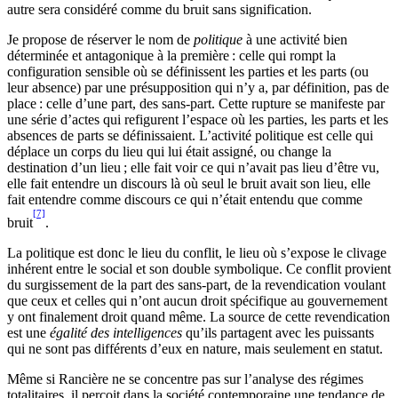
autre sera considéré comme du bruit sans signification.
Je propose de réserver le nom de
politique
à une activité bien
déterminée et antagonique à la première : celle qui rompt la
configuration sensible où se définissent les parties et les parts (ou
leur absence) par une présupposition qui n’y a, par définition, pas de
place : celle d’une part, des sans-part. Cette rupture se manifeste par
une série d’actes qui refigurent l’espace où les parties, les parts et les
absences de parts se définissaient. L’activité politique est celle qui
déplace un corps du lieu qui lui était assigné, ou change la
destination d’un lieu ; elle fait voir ce qui n’avait pas lieu d’être vu,
elle fait entendre un discours là où seul le bruit avait son lieu, elle
fait entendre comme discours ce qui n’était entendu que comme
[7]
bruit
.
La politique est donc le lieu du conflit, le lieu où s’expose le clivage
inhérent entre le social et son double symbolique. Ce conflit provient
du surgissement de la part des sans-part, de la revendication voulant
que ceux et celles qui n’ont aucun droit spécifique au gouvernement
y ont finalement droit quand même. La source de cette revendication
est une
égalité des intelligences
qu’ils partagent avec les puissants
qui ne sont pas différents d’eux en nature, mais seulement en statut.
Même si Rancière ne se concentre pas sur l’analyse des régimes
totalitaires, il perçoit dans la société contemporaine une tendance de