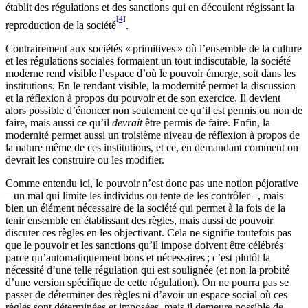
établit des régulations et des sanctions qui en découlent régissant la
[4]
reproduction de la société
.
Contrairement aux sociétés « primitives » où l’ensemble de la culture
et les régulations sociales formaient un tout indiscutable, la société
moderne rend visible l’espace d’où le pouvoir émerge, soit dans les
institutions. En le rendant visible, la modernité permet la discussion
et la réflexion à propos du pouvoir et de son exercice. Il devient
alors possible d’énoncer non seulement ce qu’il est permis ou non de
faire, mais aussi ce qu’il
devrait
être permis de faire. Enfin, la
modernité permet aussi un troisième niveau de réflexion à propos de
la nature même de ces institutions, et ce, en demandant comment on
devrait les construire ou les modifier.
Comme entendu ici, le pouvoir n’est donc pas une notion péjorative
– un mal qui limite les individus ou tente de les contrôler –, mais
bien un élément nécessaire de la société qui permet à la fois de la
tenir ensemble en établissant des règles, mais aussi de pouvoir
discuter ces règles en les objectivant. Cela ne signifie toutefois pas
que le pouvoir et les sanctions qu’il impose doivent être célébrés
parce qu’automatiquement bons et nécessaires ; c’est plutôt la
nécessité d’une telle régulation qui est soulignée (et non la probité
d’une version spécifique de cette régulation). On ne pourra pas se
passer de déterminer des règles ni d’avoir un espace social où ces
règles sont déterminées et imposées, mais il demeure possible de