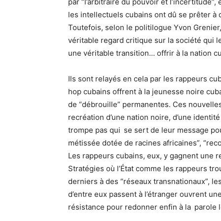
par “l’arbitraire du pouvoir et l’incertitude”
les intellectuels cubains ont dû se prêter 
Toutefois, selon le politilogue Yvon Grenier,
véritable regard critique sur la société qui
une véritable transition… offrir à la nation 
Ils sont relayés en cela par les rappeurs cub
hop cubains offrent à la jeunesse noire cubai
de “débrouille” permanentes. Ces nouvelles
recréation d’une nation noire, d’une identité
trompe pas qui se sert de leur message pou
métissée dotée de racines africaines”, “recon
Les rappeurs cubains, eux, y gagnent une re
Stratégies où l’État comme les rappeurs trou
derniers à des “réseaux transnationaux”, le
d’entre eux passent à l’étranger ouvrent une
résistance pour redonner enfin à la parole l