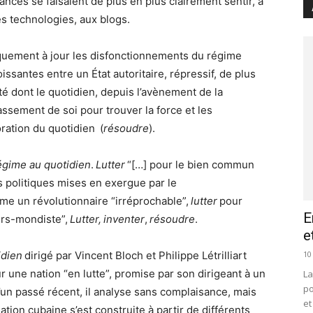
ances se faisaient de plus en plus clairement sentir, à
s technologies, aux blogs.
squement à jour les disfonctionnements du régime
issantes entre un État autoritaire, répressif, de plus
té dont le quotidien, depuis l’avènement de la
ssement de soi pour trouver la force et les
ioration du quotidien (
résoudre
).
égime au quotidien
.
Lutter
“[…] pour le bien commun
s politiques mises en exergue par le
mme un révolutionnaire “irréprochable”,
lutter
pour
E
tiers-mondiste”,
Lutter,
inventer
,
résoudre
.
e
10
idien
dirigé par Vincent Bloch et Philippe Létrilliart
r une nation “en lutte”, promise par son dirigeant à un
La
po
d’un passé récent, il analyse sans complaisance, mais
et
ation cubaine s’est construite à partir de différents