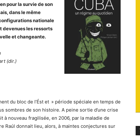
ien pour la survie de son
du
 Mais, dans le même
s configurations nationale
nt devenues les ressorts
uvelle et changeante.
socialisme
n
rt (dir.)
nt du bloc de l’Ést et » période spéciale en temps de
lus sombres de son histoire. A peine sortie d’une crise
yait à nouveau fragilisée, en 2006, par la maladie de
re Raúl donnait lieu, alors, à maintes conjectures sur