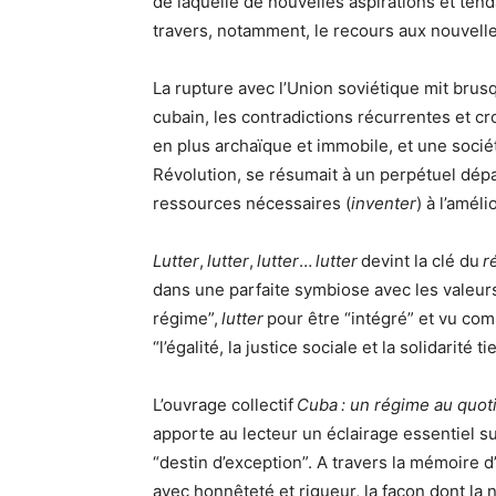
de laquelle de nouvelles aspirations et tend
travers, notamment, le recours aux nouvelle
La rupture avec l’Union soviétique mit bru
cubain, les contradictions récurrentes et cro
en plus archaïque et immobile, et une socié
Révolution, se résumait à un perpétuel dépa
ressources nécessaires (
inventer
) à l’amél
Lutter
,
lutter
,
lutter
…
lutter
devint la clé du
r
dans une parfaite symbiose avec les valeur
régime”,
lutter
pour être “intégré” et vu co
“l’égalité, la justice sociale et la solidarité 
L’ouvrage collectif
Cuba : un régime au quot
apporte au lecteur un éclairage essentiel su
“destin d’exception”. A travers la mémoire 
avec honnêteté et rigueur, la façon dont la n