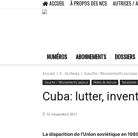
ACCUEIL
À PROPOS DES NCS
AUTRICES / 
NUMÉROS
ABONNEMENTS
DOSSIERS
Accueil
X - Archives
Gauche / Mouvements sociaux
Gauche / Mouvements sociaux
Notes de lecture
Socialisme 
Cuba: lutter, inven
12 novembre 2011
La disparition de l’Union soviétique en 19