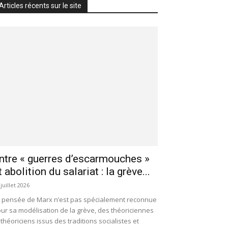
Articles récents sur le site
ntre « guerres d’escarmouches »
t abolition du salariat : la grève...
 juillet 2026
 pensée de Marx n’est pas spécialement reconnue
ur sa modélisation de la grève, des théoriciennes
 théoriciens issus des traditions socialistes et