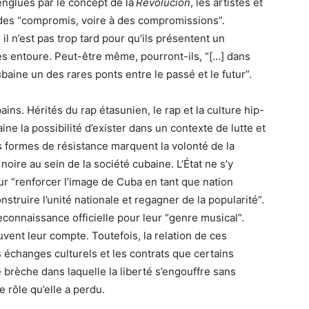
, englués par le concept de la
Revolución
, les artistes et
à des “compromis, voire à des compromissions”.
 il n’est pas trop tard pour qu’ils présentent un
 les entoure. Peut-être même, pourront-ils, “[…] dans
cubaine un des rares ponts entre le passé et le futur”.
ains. Hérités du rap étasunien, le rap et la culture hip-
ne la possibilité d’exister dans un contexte de lutte et
 formes de résistance marquent la volonté de la
 noire au sein de la société cubaine. L’État ne s’y
r “renforcer l’image de Cuba en tant que nation
struire l’unité nationale et regagner de la popularité”.
connaissance officielle pour leur “genre musical”.
vent leur compte. Toutefois, la relation de ces
s échanges culturels et les contrats que certains
 brèche dans laquelle la liberté s’engouffre sans
e rôle qu’elle a perdu.