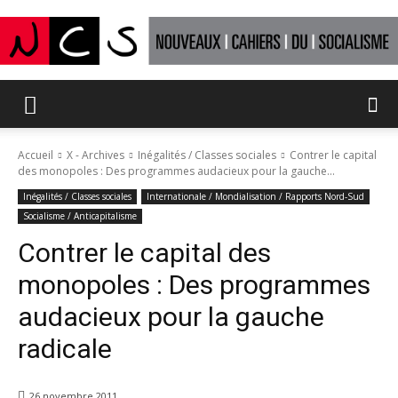
Nouveaux
Accueil
X - Archives
Inégalités / Classes sociales
Contrer le capital
des monopoles : Des programmes audacieux pour la gauche...
Cahiers
Inégalités / Classes sociales
Internationale / Mondialisation / Rapports Nord-Sud
Socialisme / Anticapitalisme
Contrer le capital des
du
monopoles : Des programmes
audacieux pour la gauche
radicale
socialisme
26 novembre 2011