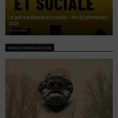
La grève politique et sociale – No 35, printemps
L
2026
28 avril 2026
Articles récents sur le site