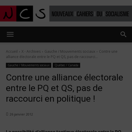
Nouveaux
Accueil
X - Archives
Gauche / Mouvements sociaux
Contre une
alliance électorale entre le PQ et QS, pas de raccourci...
Cahiers
Gauche / Mouvements sociaux
Québec / Canada
Contre une alliance électorale
entre le PQ et QS, pas de
du
raccourci en politique !
socialisme
26 janvier 2012
La possibilité d’alliance tactique électorale entre le PQ