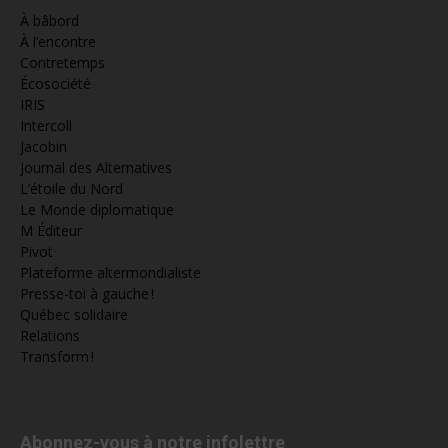
À bâbord
À l’encontre
Contretemps
Écosociété
IRIS
Intercoll
Jacobin
Journal des Alternatives
L’étoile du Nord
Le Monde diplomatique
M Éditeur
Pivot
Plateforme altermondialiste
Presse-toi à gauche !
Québec solidaire
Relations
Transform !
Abonnez-vous à notre infolettre