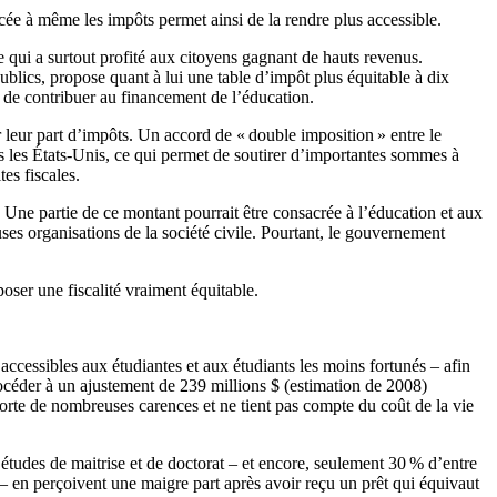
cée à même les impôts permet ainsi de la rendre plus accessible.
e qui a surtout profité aux citoyens gagnant de hauts revenus.
blics, propose quant à lui une table d’impôt plus équitable à dix
on de contribuer au financement de l’éducation.
r leur part d’impôts. Un accord de « double imposition » entre le
ès les États-Unis, ce qui permet de soutirer d’importantes sommes à
es fiscales.
e. Une partie de ce montant pourrait être consacrée à l’éducation et aux
es organisations de la société civile. Pourtant, le gouvernement
poser une fiscalité vraiment équitable.
accessibles aux étudiantes et aux étudiants les moins fortunés – afin
 procéder à un ajustement de 239 millions $ (estimation de 2008)
orte de nombreuses carences et ne tient pas compte du coût de la vie
ux études de maitrise et de doctorat – et encore, seulement 30 % d’entre
 – en perçoivent une maigre part après avoir reçu un prêt qui équivaut