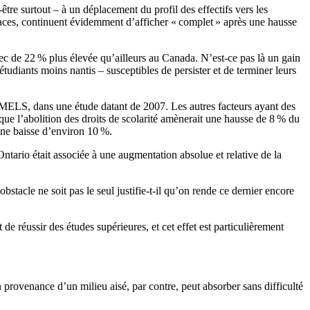
tre surtout – à un déplacement du profil des effectifs vers les
aces, continuent évidemment d’afficher « complet » après une hausse
c de 22 % plus élevée qu’ailleurs au Canada. N’est-ce pas là un gain
tudiants moins nantis – susceptibles de persister et de terminer leurs
 le MELS, dans une étude datant de 2007. Les autres facteurs ayant des
t que l’abolition des droits de scolarité amènerait une hausse de 8 % du
une baisse d’environ 10 %.
ntario était associée à une augmentation absolue et relative de la
bstacle ne soit pas le seul justifie-t-il qu’on rende ce dernier encore
t de réussir des études supérieures, et cet effet est particulièrement
en provenance d’un milieu aisé, par contre, peut absorber sans difficulté