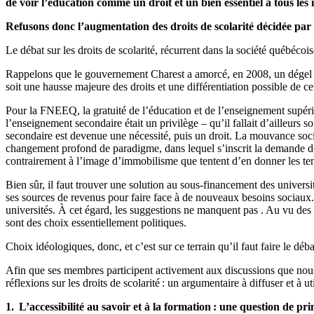
de voir l’éducation comme un droit et un bien essentiel à tous les 
Refusons donc l’augmentation des droits de scolarité décidée par l
Le débat sur les droits de scolarité, récurrent dans la société québéco
Rappelons que le gouvernement Charest a amorcé, en 2008, un dégel prog
soit une hausse majeure des droits et une différentiation possible de 
Pour la FNEEQ, la gratuité de l’éducation et de l’enseignement supérieu
l’enseignement secondaire était un privilège – qu’il fallait d’ailleurs 
secondaire est devenue une nécessité, puis un droit. La mouvance soc
changement profond de paradigme, dans lequel s’inscrit la demande de gr
contrairement à l’image d’immobilisme que tentent d’en donner les tena
Bien sûr, il faut trouver une solution au sous-financement des univers
ses sources de revenus pour faire face à de nouveaux besoins sociaux. 
universités. À cet égard, les suggestions ne manquent pas . Au vu des di
sont des choix essentiellement politiques.
Choix idéologiques, donc, et c’est sur ce terrain qu’il faut faire le dé
Afin que ses membres participent activement aux discussions que nous
réflexions sur les droits de scolarité : un argumentaire à diffuser et à
1. L’accessibilité au savoir et à la formation : une question de pri