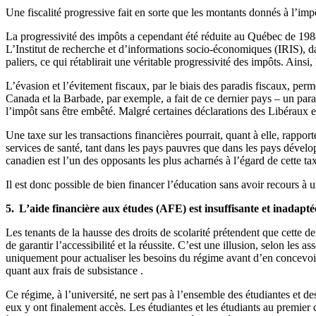
Une fiscalité progressive fait en sorte que les montants donnés à l’im
La progressivité des impôts a cependant été réduite au Québec de 1988 
L’Institut de recherche et d’informations socio-économiques (IRIS), d
paliers, ce qui rétablirait une véritable progressivité des impôts. Ains
L’évasion et l’évitement fiscaux, par le biais des paradis fiscaux, per
Canada et la Barbade, par exemple, a fait de ce dernier pays – un para
l’impôt sans être embêté. Malgré certaines déclarations des Libéraux et
Une taxe sur les transactions financières pourrait, quant à elle, rappor
services de santé, tant dans les pays pauvres que dans les pays dével
canadien est l’un des opposants les plus acharnés à l’égard de cette ta
Il est donc possible de bien financer l’éducation sans avoir recours à u
5. L’aide financière aux études (AFE) est insuffisante et inadapté
Les tenants de la hausse des droits de scolarité prétendent que cette d
de garantir l’accessibilité et la réussite. C’est une illusion, selon le
uniquement pour actualiser les besoins du régime avant d’en concevoir
quant aux frais de subsistance .
Ce régime, à l’université, ne sert pas à l’ensemble des étudiantes et des
eux y ont finalement accès. Les étudiantes et les étudiants au premier