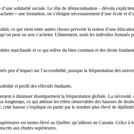
ipe d’une solidarité sociale. Le rôle de démocratisation – dévolu explici
 d’acheter » une formation, on s’éloigne nécessairement d’une école et d
duit, ce qui vient entre autres choses pervertir la notion d’une éducation
e qu’on peut ou non s’acheter. Ultimement, seuls les individus fortunés
la sphère marchande et ce qui relève du bien commun et des droits fondam
très peu d’impact sur l’accessibilité, puisque la fréquentation des unive
ilité et profil des effectifs étudiants.
airement à diminuer drastiquement la fréquentation globale. La nécessité,
lus longtemps, ce qui atténue les effets observables des hausses de droi
é, cette hausse s’explique en partie par le nombre plus élevé de diplômés
 supérieures est moins élevé au Québec qu’ailleurs au Canada. Grâce à la 
nscrits aux études supérieures.