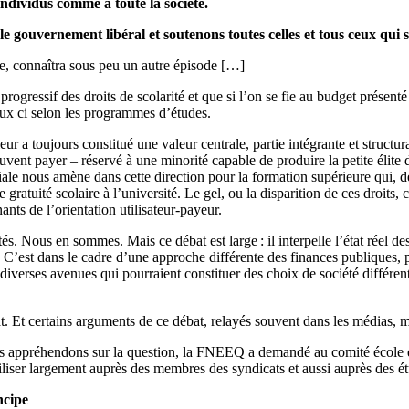
individus comme à toute la société.
e gouvernement libéral et soutenons toutes celles et tous ceux qui s
ise, connaîtra sous peu un autre épisode […]
ressif des droits de scolarité et que si l’on se fie au budget présenté 
ceux ci selon les programmes d’études.
r a toujours constitué une valeur centrale, partie intégrante et structu
souvent payer – réservé à une minorité capable de produire la petite élit
iale nous amène dans cette direction pour la formation supérieure qui, 
atuité scolaire à l’université. Le gel, ou la disparition de ces droits, 
nts de l’orientation utilisateur-payeur.
ités. Nous en sommes. Mais ce débat est large : il interpelle l’état réel
C’est dans le cadre d’une approche différente des finances publiques, pl
verses avenues qui pourraient constituer des choix de société différents, 
bat. Et certains arguments de ce débat, relayés souvent dans les médias, m
 appréhendons sur la question, la FNEEQ a demandé au comité école et 
 utiliser largement auprès des membres des syndicats et aussi auprès des ét
ncipe