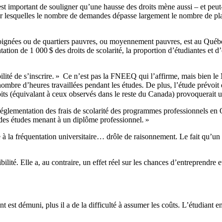
st important de souligner qu’une hausse des droits mène aussi – et peut-ê
ur lesquelles le nombre de demandes dépasse largement le nombre de pl
loignées ou de quartiers pauvres, ou moyennement pauvres, est au Québe
on de 1 000 $ des droits de scolarité, la proportion d’étudiantes et d’é
obabilité de s’inscrire. » Ce n’est pas la FNEEQ qui l’affirme, mais bien
 le nombre d’heures travaillées pendant les études. De plus, l’étude prévoi
roits (équivalant à ceux observés dans le reste du Canada) provoquerait 
réglementation des frais de scolarité des programmes professionnels en O
 des études menant à un diplôme professionnel. »
e à la fréquentation universitaire… drôle de raisonnement. Le fait qu’un o
ilité. Elle a, au contraire, un effet réel sur les chances d’entreprendre e
nt est démuni, plus il a de la difficulté à assumer les coûts. L’étudiant 