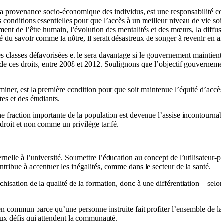
 la provenance socio-économique des individus, est une responsabilité c
s conditions essentielles pour que l’accès à un meilleur niveau de vie so
ement de l’être humain, l’évolution des mentalités et des mœurs, la diffus
du savoir comme la nôtre, il serait désastreux de songer à revenir en ar
 classes défavorisées et le sera davantage si le gouvernement maintient 
 de ces droits, entre 2008 et 2012. Soulignons que l’objectif gouvernem
 éliminer, est la première condition pour que soit maintenue l’équité d’
tes et des étudiants.
fraction importante de la population est devenue l’assise incontournab
droit et non comme un privilège tarifé.
ernelle à l’université. Soumettre l’éducation au concept de l’utilisateur
ribue à accentuer les inégalités, comme dans le secteur de la santé.
tion de la qualité de la formation, donc à une différentiation – selon l
 commun parce qu’une personne instruite fait profiter l’ensemble de la s
aux défis qui attendent la communauté.