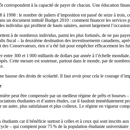
pôt correspondent à la capacité de payer de chacun. Une éducation finan
à 1998 : le nombre de paliers d’imposition est passé de seize à trois, c
ans un document intitulé Budget 2010 : comment financer les services pu
i, les individus qui profitent de hauts salaires, auront largement l’occasi
mettent à de nombreux individus, parmi les plus fortunés, de ne pas paye
dis fiscal – la deuxième destination des investissements canadiens, apr
 des Conservateurs, rien n’a été fait pour empêcher efficacement les fuit
ter entre 300 et 1 000 milliards de dollars par année à l’échelle mondial
oppés. Cette mesure est soutenue, partout dans le monde, par de nombreus
xe.
ne hausse des droits de scolarité. Il faut avoir pour cela le courage d’im
e
ernière peut être compensée par un meilleur régime de prêts et bourses – 
s associations étudiantes et d’autres études, car il faudrait immédiatement
 un autre, plus satisfaisant et plus coûteux. Le régime en vigueur comp
 étudiants car il bénéficie surtout à celles et à ceux qui sont inscrits a
 cycle – qui comptent pour 75 % de la population étudiante universitaire