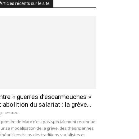
Articles récents sur le site
ntre « guerres d’escarmouches »
t abolition du salariat : la grève...
 juillet 2026
 pensée de Marx n’est pas spécialement reconnue
ur sa modélisation de la grève, des théoriciennes
 théoriciens issus des traditions socialistes et