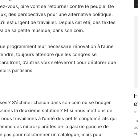
z-vous, pire vont se retourner contre le peuple. De
ux, des perspectives pour une alternative politique.
’il est urgent de travailler. Depuis cet été, des textes
va de sa petite musique, dans son coin.
rique programment leur nécessaire rénovation à l’aune
attendre, toujours attendre que les congrès se
 paraîtront, d’autres voix s’élèveront pour déplorer que
soirs partisans.
E
sses ? S’échiner chacun dans son coin ou se bouger
e
ssions la deuxième solution ? Et si nous mettions de
10
nous travaillions à l’unité des petits conglomérats qui
La
a somme des micro-planètes de la galaxie gauche de
po
et
n pas pour collationner un catalogue, mais pour