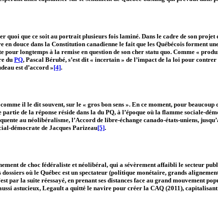
 quoi que ce soit au portrait plusieurs fois laminé. Dans le cadre de son projet d
en douce dans la Constitution canadienne le fait que les Québécois forment une na
orte pour longtemps à la remise en question de son cher statu quo. Comme « produi
ire du
PQ
, Pascal Bérubé, s’est dit « incertain » de l’impact de la loi pour contre
Trudeau est d’accord »
[4]
.
comme il le dit souvent, sur le « gros bon sens ». En ce moment, pour beaucoup d
 partie de la réponse réside dans la du PQ, à l’époque où la flamme sociale-démo
équente au néolibéralisme, l’Accord de libre-échange canado-états-uniens, jusqu’
 social-démocrate de Jacques Parizeau
[5]
.
ment de choc fédéraliste et néolibéral, qui a sévèrement affaibli le secteur pub
s dossiers où le Québec est un spectateur (politique monétaire, grands alignemen
est par la suite réessayé, en prenant ses distances face au grand mouvement popu
 aussi astucieux, Legault a quitté le navire pour créer la CAQ (2011), capitalis