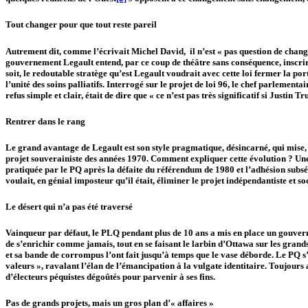
Tout changer pour que tout reste pareil
Autrement dit, comme l’écrivait Michel David, il n’est « pas question de changer
gouvernement Legault entend, par ce coup de théâtre sans conséquence, inscrire 
soit, le redoutable stratège qu’est Legault voudrait avec cette loi fermer la p
l’unité des soins palliatifs. Interrogé sur le projet de loi 96, le chef parlementa
refus simple et clair, était de dire que « ce n’est pas très significatif si Justin 
Rentrer dans le rang
Le grand avantage de Legault est son style pragmatique, désincarné, qui mise, 
projet souverainiste des années 1970. Comment expliquer cette évolution ? Une
pratiquée par le PQ après la défaite du référendum de 1980 et l’adhésion subs
voulait, en génial imposteur qu’il était, éliminer le projet indépendantiste et
Le désert qui n’a pas été traversé
Vainqueur par défaut, le PLQ pendant plus de 10 ans a mis en place un gouverne
de s’enrichir comme jamais, tout en se faisant le larbin d’Ottawa sur les grand
et sa bande de corrompus l’ont fait jusqu’à temps que le vase déborde. Le PQ s’
valeurs », ravalant l’élan de l’émancipation à la vulgate identitaire. Toujours
d’électeurs péquistes dégoûtés pour parvenir à ses fins.
Pas de grands projets, mais un gros plan d’« affaires »