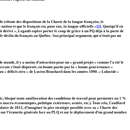
e refonte des dispositions de la Charte de la langue française, le
tion et que le français est, pour eux, la langue officielle »
[3]
. Quoiqu’il en
t dérivé », Legault espère porter le coup de grâce à un PQ déjà à la porte de
r le déclin du français au Québec. Son principal argument, qui n’était pas un
e monde, il y a moins d’attraction pour un « grand projet » comme l’a été le
crate s’était dispersée, en bonne partie par la « bonne gouvernance »
au « déficit zéro » de Lucien Bouchard dans les années 1990. « Lulucide »
lic, bloqué toute amélioration des conditions de travail pour permettre au 1 %
ts macro-économiques, politique extérieure, armée, etc.). Tout cela, Couillard
laire de 2012, d’imaginer la pire stratégie possible avec sa « Charte des
ant sur l’écœurite générale face au PLQ et sur le déplacement d’un grand nombre