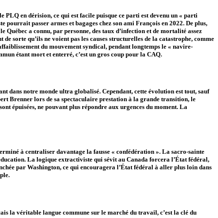
e PLQ en dérision, ce qui est facile puisque ce parti est devenu un « parti
iste pourrait passer armes et bagages chez son ami François en 2022. De plus,
 le Québec a connu, par personne, des taux d’infection et de mortalité assez
t de sorte qu’ils ne voient pas les causes structurelles de la catastrophe, comme
’affaiblissement du mouvement syndical, pendant longtemps le « navire-
ommun étant mort et enterré, c’est un gros coup pour la CAQ.
nt dans notre monde ultra globalisé. Cependant, cette évolution est tout, sauf
bert Brenner lors de sa spectaculaire prestation à la grande transition, le
ts sont épuisées, ne pouvant plus répondre aux urgences du moment. La
terminé à centraliser davantage la fausse « confédération ». La sacro-sainte
éducation. La logique extractiviste qui sévit au Canada forcera l’État fédéral,
enchée par Washington, ce qui encouragera l’État fédéral à aller plus loin dans
ple.
çais la véritable langue commune sur le marché du travail, c’est la clé du