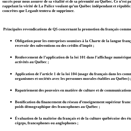
succès pour nous assurer de sa vitalité et de sa pérennité au Québec. Ce n’est p
rappelant la vérité de La Palice voulant qu’un Québec indépendant et républicai
concrètes que Legault tentera de supprimer.
Principales revendications de QS concernant la promotion du français comme
Obligation pour les entreprises soumises à la Charte de la langue frança
recevoir des subventions ou des crédits d’impôt ;
Renforcement de l’application de la loi 101 dans l’affichage numérique
activités au Québec ;
Application de l’article 1 de la loi 104 (usage du français dans les com
organismes et sociétés avec les personnes morales établies au Québec) 
Rapatriement des pouvoirs en matière de culture et de communications 
Bonification du financement du réseau d’enseignement supérieur franc
poids démographique des francophones au Québec ;
Évaluation de la maîtrise du français et de la culture québécoise des étu
cégeps, francophones ou anglophones ;