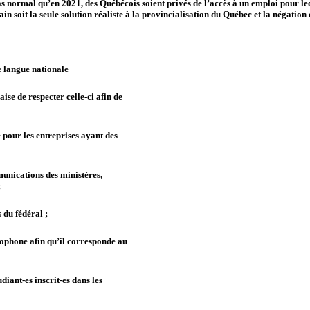
as normal qu’en 2021, des Québécois soient privés de l’accès à un emploi pour leq
n soit la seule solution réaliste à la provincialisation du Québec et la négation
 langue nationale
ise de respecter celle-ci afin de
 pour les entreprises ayant des
munications des ministères,
;
du fédéral ;
ophone afin qu’il corresponde au
diant-es inscrit-es dans les