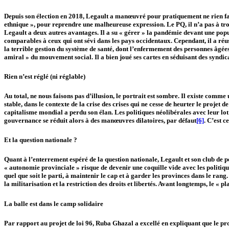
Depuis son élection en 2018, Legault a manœuvré pour pratiquement ne rien faire 
ethnique », pour reprendre une malheureuse expression. Le PQ, il n’a pas à tro
Legault a deux autres avantages. Il a su « gérer » la pandémie devant une popul
comparables à ceux qui ont sévi dans les pays occidentaux. Cependant, il a réuss
la terrible gestion du système de santé, dont l’enfermement des personnes âgé
amiral » du mouvement social. Il a bien joué ses cartes en séduisant des syndi
Rien n’est réglé (ni réglable)
Au total, ne nous faisons pas d’illusion, le portrait est sombre. Il existe com
stable, dans le contexte de la crise des crises qui ne cesse de heurter le projet
capitalisme mondial a perdu son élan. Les politiques néolibérales avec leur lo
gouvernance se réduit alors à des manœuvres dilatoires, par défaut
[6]
. C’est 
Et la question nationale ?
Quant à l’enterrement espéré de la question nationale, Legault et son club de p
« autonomie provinciale » risque de devenir une coquille vide avec les politique
quel que soit le parti, à maintenir le cap et à garder les provinces dans le ra
la militarisation et la restriction des droits et libertés. Avant longtemps, le « p
La balle est dans le camp solidaire
Par rapport au projet de loi 96, Ruba Ghazal a excellé en expliquant que le proj