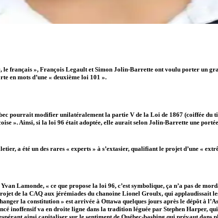
, le français », François Legault et Simon Jolin-Barrette ont voulu porter un gr
te en mots d’une « deuxième loi 101 ».
c pourrait modifier unilatéralement la partie V de la Loi de 1867 (coiffée du titre
se ». Ainsi, si la loi 96 était adoptée, elle aurait selon Jolin-Barrette une porté
etier, a été un des rares « experts » à s’extasier, qualifiant le projet d’une « ex
van Lamonde, « ce que propose la loi 96, c’est symbolique, ça n’a pas de morda
 projet de la CAQ aux jérémiades du chanoine Lionel Groulx, qui applaudissait les
nger la constitution » est arrivée à Ottawa quelques jours après le dépôt à l’Ass
noncé inoffensif va en droite ligne dans la tradition léguée par Stephen Harper, q
pérant ainsi capitaliser sur le sentiment de Québec-bashing qui prévaut dans p