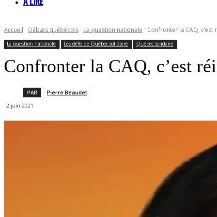
À LIRE
Accueil
Débats québécois
La question nationale
Confronter la CAQ, c’est 
La question nationale
Les défis de Québec solidaire
Québec solidaire
Confronter la CAQ, c’est réi
PAR
Pierre Beaudet
2 juin 2021