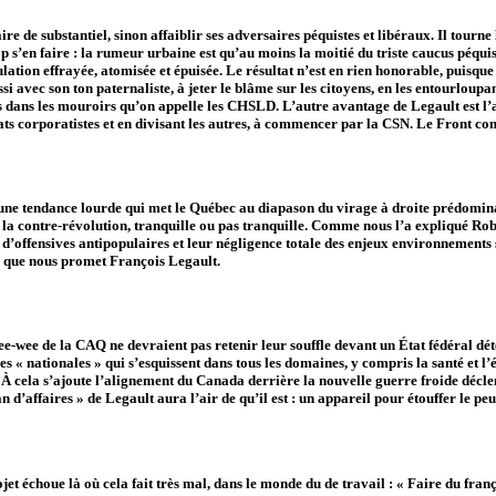
de substantiel, sinon affaiblir ses adversaires péquistes et libéraux. Il tourne l
p s’en faire : la rumeur urbaine est qu’au moins la moitié du triste caucus péqu
ation effrayée, atomisée et épuisée. Le résultat n’est en rien honorable, puisque
i avec son ton paternaliste, à jeter le blâme sur les citoyens, en les entourloupan
es dans les mouroirs qu’on appelle les CHSLD. L’autre avantage de Legault est l
cats corporatistes et en divisant les autres, à commencer par la CSN. Le Front c
me une tendance lourde qui met le Québec au diapason du virage à droite prédomina
 de la contre-révolution, tranquille ou pas tranquille. Comme nous l’a expliqué Ro
t d’offensives antipopulaires et leur négligence totale des enjeux environnemen
ce que nous promet François Legault.
ee-wee de la CAQ ne devraient pas retenir leur souffle devant un État fédéral dé
s « nationales » qui s’esquissent dans tous les domaines, y compris la santé et l’
ng. À cela s’ajoute l’alignement du Canada derrière la nouvelle guerre froide décl
lan d’affaires » de Legault aura l’air de qu’il est : un appareil pour étouffer le peu
et échoue là où cela fait très mal, dans le monde du de travail : « Faire du fran