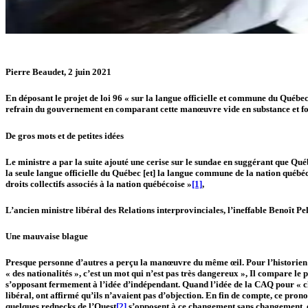
Pierre Beaudet, 2 juin 2021
En déposant le projet de loi 96 « sur la langue officielle et commune du Québec
refrain du gouvernement en comparant cette manœuvre vide en substance et for
De gros mots et de petites idées
Le ministre a par la suite ajouté une cerise sur le sundae en suggérant que Québe
la seule langue officielle du Québec [et] la langue commune de la nation québécoi
droits collectifs associés à la nation québécoise »
[1]
,
L’ancien ministre libéral des Relations interprovinciales, l’ineffable Benoît Pell
Une mauvaise blague
Presque personne d’autres a perçu la manœuvre du même œil. Pour l’historien Y
« des nationalités », c’est un mot qui n’est pas très dangereux », Il compare le
s’opposant fermement à l’idée d’indépendant. Quand l’idée de la CAQ pour « cha
libéral, ont affirmé qu’ils n’avaient pas d’objection. En fin de compte, ce pro
quelques rednecks de l’Ouest
[2]
s’opposent à ce changement sans changement, es