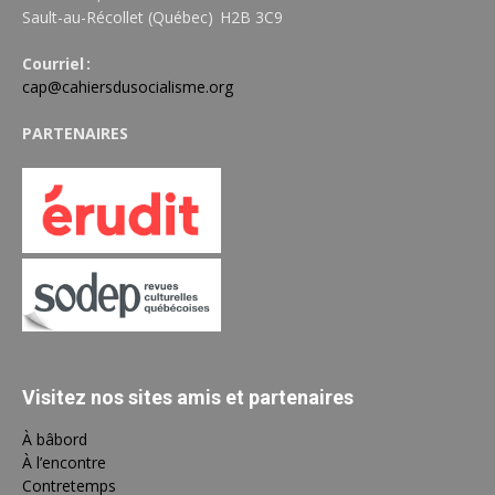
Sault-au-Récollet (Québec) H2B 3C9
Courriel :
cap@cahiersdusocialisme.org
PARTENAIRES
Visitez nos sites amis et partenaires
À bâbord
À l’encontre
Contretemps