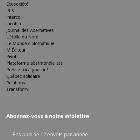
Écosociété
IRIS
Intercoll
Jacobin
Journal des Alternatives
L’étoile du Nord
Le Monde diplomatique
M Éditeur
Pivot
Plateforme altermondialiste
Presse-toi à gauche !
Québec solidaire
Relations
Transform !
Abonnez-vous à notre infolettre
Pas plus de 12 envois par année.