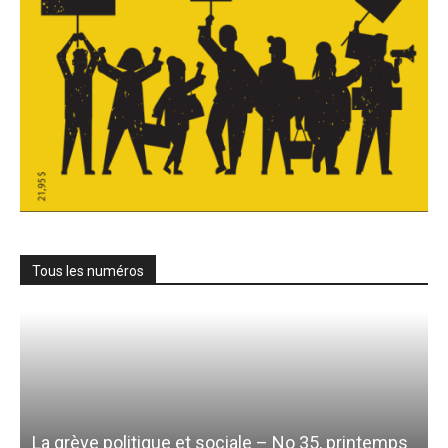
Tous les numéros
La grève politique et sociale – No 35, printemps