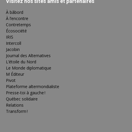
Visitez nos sites amis et partenaires
À bâbord
À l’encontre
Contretemps
Écosociété
IRIS
Intercoll
Jacobin
Journal des Alternatives
L’étoile du Nord
Le Monde diplomatique
M Éditeur
Pivot
Plateforme altermondialiste
Presse-toi à gauche !
Québec solidaire
Relations
Transform !