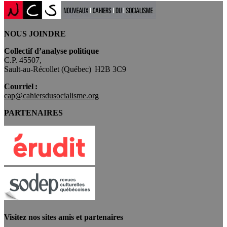
NOUS JOINDRE
Collectif d’analyse politique
C.P. 45507,
Sault-au-Récollet (Québec) H2B 3C9
Courriel :
cap@cahiersdusocialisme.org
PARTENAIRES
Visitez nos sites amis et partenaires