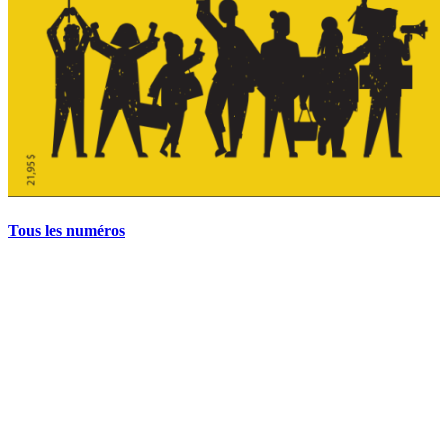
Tous les numéros
La grève politique et sociale – No 35, printemps 2026