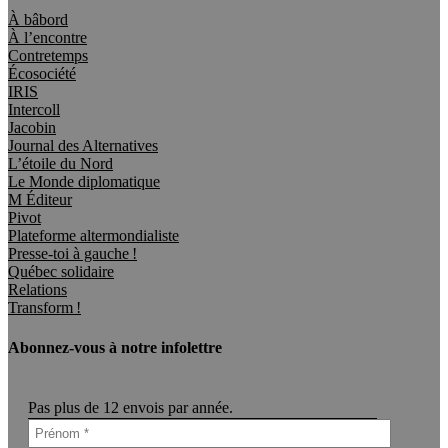
À bâbord
À l’encontre
Contretemps
Écosociété
IRIS
Intercoll
Jacobin
Journal des Alternatives
L’étoile du Nord
Le Monde diplomatique
M Éditeur
Pivot
Plateforme altermondialiste
Presse-toi à gauche !
Québec solidaire
Relations
Transform !
Abonnez-vous à notre infolettre
Pas plus de 12 envois par année.