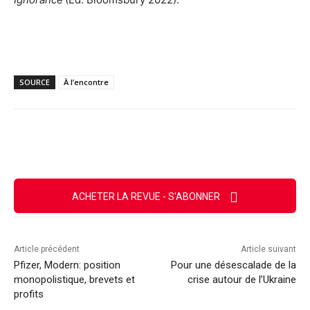
SOURCE
À l’encontre
Facebook
X
Email
Imprimer
ACHETER LA REVUE - S'ABONNER
Article précédent
Article suivant
Pfizer, Modern: position
Pour une désescalade de la
monopolistique, brevets et
crise autour de l’Ukraine
profits