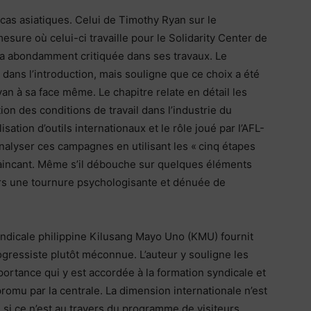
cas asiatiques. Celui de Timothy Ryan sur le
sure où celui-ci travaille pour le Solidarity Center de
 a abondamment critiquée dans ses travaux. Le
s dans l’introduction, mais souligne que ce choix a été
yan à sa face même. Le chapitre relate en détail les
n des conditions de travail dans l’industrie du
ation d’outils internationaux et le rôle joué par l’AFL-
’analyser ces campagnes en utilisant les « cinq étapes
nvaincant. Même s’il débouche sur quelques éléments
lors une tournure psychologisante et dénuée de
yndicale philippine Kilusang Mayo Uno (KMU) fournit
rogressiste plutôt méconnue. L’auteur y souligne les
portance qui y est accordée à la formation syndicale et
romu par la centrale. La dimension internationale n’est
, si ce n’est au travers du programme de visiteurs