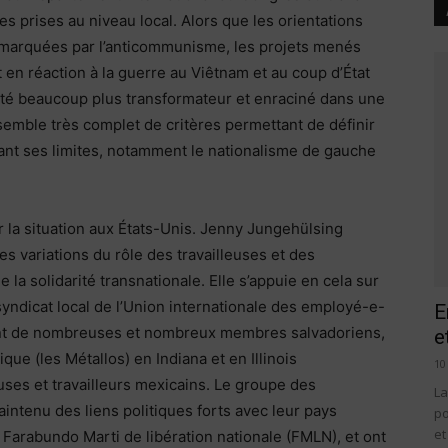
s prises au niveau local. Alors que les orientations
 marquées par l’anticommunisme, les projets menés
en réaction à la guerre au Viêtnam et au coup d’État
rité beaucoup plus transformateur et enraciné dans une
semble très complet de critères permettant de définir
sant ses limites, notamment le nationalisme de gauche
r la situation aux États-Unis. Jenny Jungehülsing
s variations du rôle des travailleuses et des
 la solidarité transnationale. Elle s’appuie en cela sur
yndicat local de l’Union internationale des employé-e-
E
ant de nombreuses et nombreux membres salvadoriens,
e
ique (les Métallos) en Indiana et en Illinois
10
uses et travailleurs mexicains. Le groupe des
La
intenu des liens politiques forts avec leur pays
po
et
nt Farabundo Marti de libération nationale (FMLN), et ont