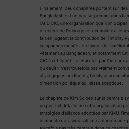
Finalement, deux chapitres portent sur des 
Bangladesh est un peu surprenant dans la me
l’AFL-CIO, une organisation que Kim Scipes
directeur de l’ouvrage le reconnaît d’ailleur
fait en jugeant la contribution de Timothy R
campagnes menées en faveur de l’amélioratio
vêtement au Bangladesh, et notamment l’utilis
CIO à cet égard. Le choix fait par l’auteur d
du deuil » n’est toutefois pas vraiment co
stratégiques pertinents, l’analyse prend a
dimension politique qui laisse sceptique.
Le chapitre de Kim Scipes sur la centrale s
un portrait détaillé de cette organisation p
stratégies d’alliance adoptées par KMU, l’im
le modèle de « syndicalisme authentique » p
toutefois pas très centrale dans ce chapitre