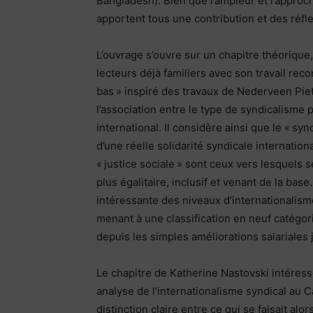
Bangladesh). Bien que l’ampleur et l’approc
apportent tous une contribution et des réfl
L’ouvrage s’ouvre sur un chapitre théorique
lecteurs déjà familiers avec son travail reco
bas » inspiré des travaux de Nederveen Piet
l’association entre le type de syndicalisme 
international. Il considère ainsi que le « syn
d’une réelle solidarité syndicale internatio
« justice sociale » sont ceux vers lesquels 
plus égalitaire, inclusif et venant de la ba
intéressante des niveaux d’internationalism
menant à une classification en neuf catégori
depuis les simples améliorations salariales 
Le chapitre de Katherine Nastovski intéress
analyse de l’internationalisme syndical au 
distinction claire entre ce qui se faisait al