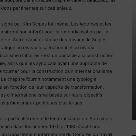
he adoptée dans chaque chapitre varient beaucoup, ils
exions pertinentes sur ces enjeux.
, signé par Kim Scipes lui-même. Les lectrices et les
nnaitront son intérêt pour la « mondialisation par le
erse. Autre caractéristique des travaux de Scipes :
pratiqué au niveau local/national et au niveau
dicalisme d’affaires » est un obstacle à la construction
nale, alors que les syndicats ayant une approche de
se tourner pour la construction d’un internationalisme
se. Le chapitre fournit notamment une typologie
e en fonction de leur capacité de transformation,
es d’internationalisme basée sur leurs objectifs,
jusqu’aux enjeux politiques plus larges.
era particulièrement le lectorat canadien. Son ample
Canada dans les années 1970 et 1980 établit une
ors au Département international du Congrès du travail