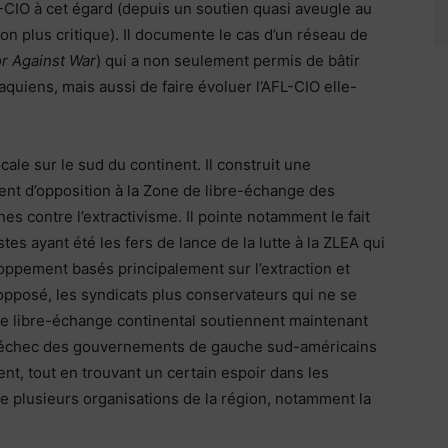
L-CIO à cet égard (depuis un soutien quasi aveugle au
n plus critique). Il documente le cas d’un réseau de
or Against War
) qui a non seulement permis de bâtir
aquiens, mais aussi de faire évoluer l’AFL-CIO elle-
ale sur le sud du continent. Il construit une
nt d’opposition à la Zone de libre-échange des
s contre l’extractivisme. Il pointe notamment le fait
s ayant été les fers de lance de la lutte à la ZLEA qui
oppement basés principalement sur l’extraction et
’opposé, les syndicats plus conservateurs qui ne se
e libre-échange continental soutiennent maintenant
is l’échec des gouvernements de gauche sud-américains
t, tout en trouvant un certain espoir dans les
e plusieurs organisations de la région, notamment la