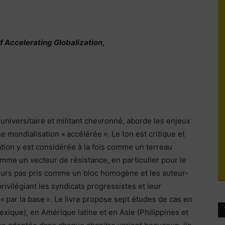
du
of Accelerating Globalization
,
socialisme
 universitaire et militant chevronné, aborde les enjeux
ne mondialisation « accélérée ». Le ton est critique et
ation y est considérée à la fois comme un terreau
omme un vecteur de résistance, en particulier pour le
leurs pas pris comme un bloc homogène et les auteur-
ivilégiant les syndicats progressistes et leur
 « par la base ». Le livre propose sept études de cas en
xique), en Amérique latine et en Asie (Philippines et