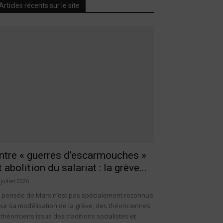
Articles récents sur le site
ntre « guerres d’escarmouches »
t abolition du salariat : la grève...
 juillet 2026
 pensée de Marx n’est pas spécialement reconnue
ur sa modélisation de la grève, des théoriciennes
 théoriciens issus des traditions socialistes et