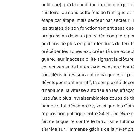
politique) qu’à la condition d’en immerger l
l’histoire, au sens cette fois de l’intrigue e
étape par étape, mais secteur par secteur : l’u
les strates de son fonctionnement sans que 
progression dans un jeu vidéo complète peu
portions de plus en plus étendues du territo
précédentes zones explorées (à une exceptio
guère, leur inaccessibilité signant la clôture
collectives et de luttes syndicales arc-bouté
caractéristiques souvent remarquées et parfo
développement narratif, la complexité déconc
d’habitude, la vitesse autorise en les effaça
jusqu’aux plus invraisemblables coups de thé
bombe sitôt désamorcée, voici que les Chino
l’opposition politique entre
24
et
The Wire
n
fait de la guerre contre le terrorisme l’ulti
s’arrête sur l’immense gâchis de la «
war on