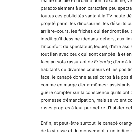
réalité sociale et urbaine dont l’exotisme, vi
paradoxalement à son caractère peu spectacu
toutes ces publicités vantant la TV haute déf
projeté parmi les dinosaures, les déserts ou 
arrière-cours, les friches qui tiendront lie
inédit qu’il dessine (dedans-dehors, aux limi
l’inconfort du spectateur, lequel, d’être ass
tout lien avec ceux qui sont campés là et e
face au sofa rassurant de
Friends
; d’eux à l
habitants de diverses couleurs et les positi
face, le canapé donne aussi corps à la posit
comme en marge d’eux-mêmes : assistants et 
guère compter sur la conscience qu’ils ont
promesse d’émancipation, mais se voient co
ruses propres à leur permettre d’habiter cet
Enfin, et peut-être surtout, le canapé orange
de la vitesse et du mouvement, d’un indice d