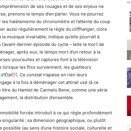
ma
 compréhension de ses rouages et de ses enjeux ne
l’aise, prenons le temps d’en parler. Vous ne pourrez
r les halètements du chronomètre et l’attente du coup
uer aussi régulièrement la règle du
cliffhanger
, clore
à la musique invariable, indique qu’elle pourrait à
 l’avant-dernier épisode du cycle – telle la mort de
 ménager, après eux, le temps mort d’un retour à la
urses-poursuites et captures font à la télévision
lorsque les flics surviennent, les guetteurs
 d’État
[1]
. Ce constat n’apaise en rien leurs
gage à la fois à déménager cet attirail usé (à ce
 titre du
Hamlet
de Carmelo Bene, comme une série
agement, la distribution d’ensemble.
immobilité forcée introduit à ce qui règle profondément
a singularité : sa dimension géographique, ou plutôt
ue possible (au sens d’une histoire sociale, culturelle et