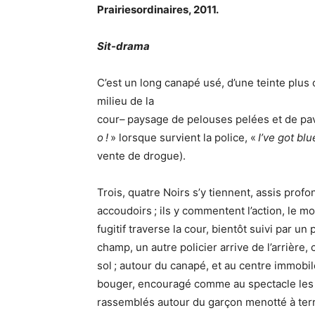
Prairiesordinaires, 2011.
Sit-drama
C’est un long canapé usé, d’une teinte plu
milieu de la
cour– paysage de pelouses pelées et de pavil
o !
» lorsque survient la police, «
I’ve got bl
vente de drogue).
Trois, quatre Noirs s’y tiennent, assis prof
accoudoirs ; ils y commentent l’action, le m
fugitif traverse la cour, bientôt suivi par un
champ, un autre policier arrive de l’arrière
sol ; autour du canapé, et au centre immobile
bouger, encouragé comme au spectacle les 
rassemblés autour du garçon menotté à terr