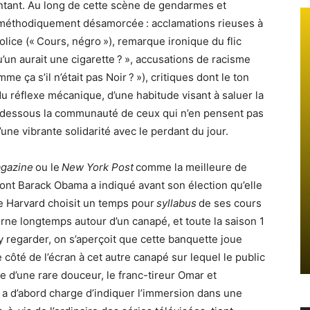
santant. Au long de cette scène de gendarmes et
é méthodiquement désamorcée : acclamations rieuses à
olice (« Cours, négro »), remarque ironique du flic
’un aurait une cigarette ? », accusations de racisme
e ça s’il n’était pas Noir ? »), critiques dont le ton
 réflexe mécanique, d’une habitude visant à saluer la
r-dessous la communauté de ceux qui n’en pensent pas
’une vibrante solidarité avec le perdant du jour.
gazine
ou le
New York Post
comme la meilleure de
e dont Barack Obama a indiqué avant son élection qu’elle
 de Harvard choisit un temps pour
syllabus
de ses cours
ourne longtemps autour d’un canapé, et toute la saison 1
y regarder, on s’aperçoit que cette banquette joue
 côté de l’écran à cet autre canapé sur lequel le public
 d’une rare douceur, le franc-tireur Omar et
lle a d’abord charge d’indiquer l’immersion dans une