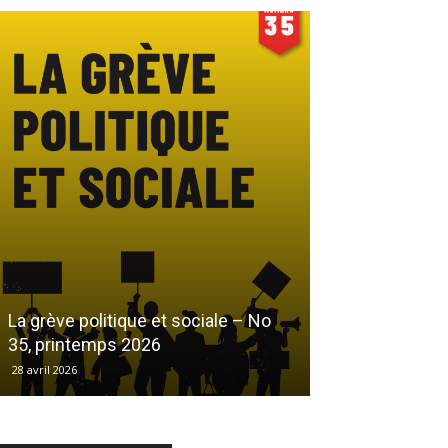
Le droit au log
La grève politique et sociale – No
démarchandisa
35, printemps 2026
automne 2025
28 avril 2026
17 décembre 2025