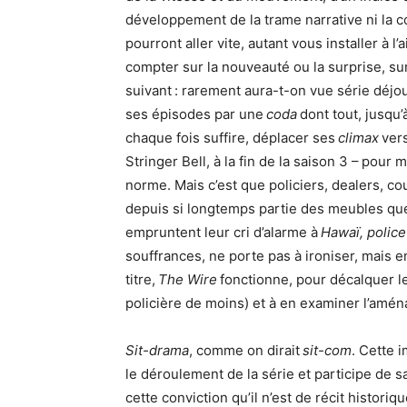
développement de la trame narrative ni la
pourront aller vite, autant vous installer à 
compter sur la nouveauté ou la surprise, su
suivant : rarement aura-t-on vue série déjo
ses épisodes par une
coda
dont tout, jusqu’
chaque fois suffire, déplacer ses
climax
vers
Stringer Bell, à la fin de la saison 3 – pour
norme. Mais c’est que policiers, dealers, co
depuis si longtemps partie des meubles que 
empruntent leur cri d’alarme à
Hawaï, police
souffrances, ne porte pas à ironiser, mais en
titre,
The Wire
fonctionne, pour décalquer le
policière de moins) et à en examiner l’amén
Sit-drama
, comme on dirait
sit-com
. Cette 
le déroulement de la série et participe de s
cette conviction qu’il n’est de récit historiq