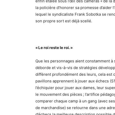
enfin étalée sous l’œil des caméras « de la dr
la policière d’honorer sa promesse d’aider l
lequel le syndicaliste Frank Sobotka se ren
son propre sort est déjà scellé.
« Le roi reste le roi. »
Que les personnages aient constamment à se 
déborde et vis-à-vis de stratégies développée
diffèrent profondément des leurs, cela est 
pavillons apprennent à jouer aux échecs (S1E3
l’échiquier pour jouer aux dames, leur supe
le mouvement des pièces ; l’artifice pédagogi
comparer chaque camp à un gang (avec ses p
de marchandise) se retourne dans une adres
d’échecs la meilleure description possible de