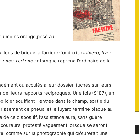
du
s ou moins orange,posé au
socialisme
lons de brique, à l’arrière-fond cris («
five-o, five-
ue ones, red ones »
lorsque reprend l’ordinaire de la
ondément ou acculés à leur dossier, juchés sur leurs
onde, leurs rapports réciproques. Une fois (S1E7), un
 policier soufflant – entrée dans le champ, sortie du
, crissement de pneus, et le fuyard termine plaqué au
 de ce dispositif, l’assistance aura, sans guère
coureurs, protesté vaguement lorsque se seront
e, comme sur la photographie qui clôturerait une