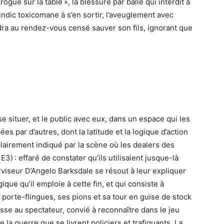
ogue sur la table », la blessure par balle qui interdit à
’indic toxicomane à s’en sortir, l’aveuglement avec
dra au rendez-vous censé sauver son fils, ignorant que
situer, et le public avec eux, dans un espace qui les
s par d’autres, dont la latitude et la logique d’action
clairement indiqué par la scène où les dealers des
) : effaré de constater qu’ils utilisaient jusque-là
rviseur D’Angelo Barksdale se résout à leur expliquer
que qu’il emploie à cette fin, et qui consiste à
orte-flingues, ses pions et sa tour en guise de stock
se au spectateur, convié à reconnaître dans le jeu
 la guerre que se livrent policiers et trafiquants. La