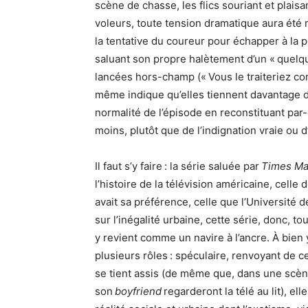
scène de chasse, les flics souriant et plai
voleurs, toute tension dramatique aura ét
la tentative du coureur pour échapper à la p
saluant son propre halètement d’un « quelqu
lancées hors-champ (« Vous le traiteriez comm
même indique qu’elles tiennent davantage du
normalité de l’épisode en reconstituant pa
moins, plutôt que de l’indignation vraie ou d
Il faut s’y faire : la série saluée par
Times Ma
l’histoire de la télévision américaine, cell
avait sa préférence, celle que l’Université
sur l’inégalité urbaine, cette série, donc, t
y revient comme un navire à l’ancre. À bien 
plusieurs rôles : spéculaire, renvoyant de ce
se tient assis (de même que, dans une scène
son
boyfriend
regarderont la télé au lit), e