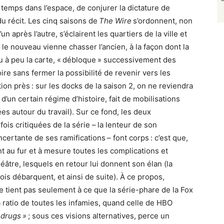
e temps dans l’espace, de conjurer la dictature de
t du récit. Les cinq saisons de
The Wire
s’ordonnent, non
n après l’autre, s’éclairent les quartiers de la ville et
le nouveau vienne chasser l’ancien, à la façon dont la
 à peu la carte, « débloque » successivement des
ire sans fermer la possibilité de revenir vers les
n près : sur les docks de la saison 2, on ne reviendra
 d’un certain régime d’histoire, fait de mobilisations
es autour du travail). Sur ce fond, les deux
is critiquées de la série – la lenteur de son
ertante de ses ramifications – font corps : c’est que,
nt au fur et à mesure toutes les complications et
âtre, lesquels en retour lui donnent son élan (la
is débarquent, et ainsi de suite). À ce propos,
e tient pas seulement à ce que la série-phare de la Fox
ma ratio de toutes les infamies, quand celle de HBO
 drugs »
; sous ces visions alternatives, perce un