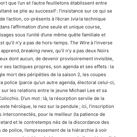
rt que l’un et l’autre feuilletons établissent entre
ultané se plie au successif : l’insistance sur ce qui se
e l’action, co-présents à l’écran (
via
la technique
 dans l’affirmation d’une seule et unique course,
 visages sous l’unité d’une même quête familiale et
est qu’il n’y a pas de hors-temps.
The Wire
à l’inverse
y apprend,
breaking news
, qu’il n’y a pas deux Noirs
lieux dont aucun, de devenir provisoirement invisible,
r ses tactiques propres, son agenda et ses effets : la
gle mort des péripéties de la saison 2, les coupes
la police (parce qu’un autre agenda, électoral celui-ci,
 sur les relations entre le jeune Michael Lee et sa
olicchio. D’un mot : là, la résorption servile de la
te héroïque, le nez sur la pendule ; ici, l’inscription
s interconnectés, pour le meilleur (la patience de
le retard et le contretemps nés de la discordance des
 de police, l’empressement de la hiérarchie à voir