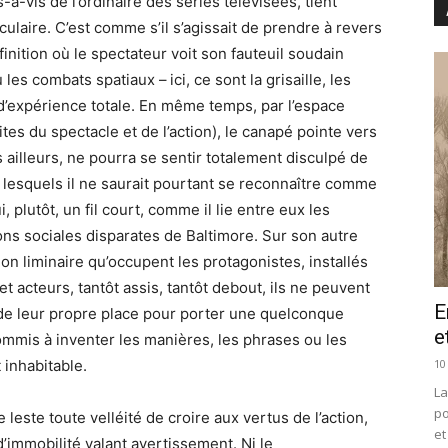
s-à-vis de l’ordinaire des séries télévisées, tient
laire. C’est comme s’il s’agissait de prendre à revers
inition où le spectateur voit son fauteuil soudain
les combats spatiaux – ici, ce sont la grisaille, les
u d’expérience totale. En même temps, par l’espace
tes du spectacle et de l’action), le canapé pointe vers
is ailleurs, ne pourra se sentir totalement disculpé de
n lesquels il ne saurait pourtant se reconnaître comme
ui, plutôt, un fil court, comme il lie entre eux les
ons sociales disparates de Baltimore. Sur son autre
ion liminaire qu’occupent les protagonistes, installés
acteurs, tantôt assis, tantôt debout, ils ne peuvent
E
 de leur propre place pour porter une quelconque
e
mmis à inventer les manières, les phrases ou les
10
 inhabitable.
La
po
 leste toute velléité de croire aux vertus de l’action,
et
’immobilité valant avertissement. Ni le