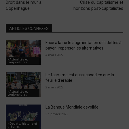
Droit dans le mur à
Crise du capitalisme et
Copenhague
horizons post-capitalistes
ARTICLES CONNEXES
Face à la forte augmentation des dettes à
payer : repenser les alternatives
4 mars 2022
- Actualités et
conjonctures
Le fascisme est aussi canadien que la
feuille d’érable
2 mars 2022
- Actualités et
conjonctures
La Banque Mondiale dévoilée
27 janvier 2022
- Débats, histoire et
théories