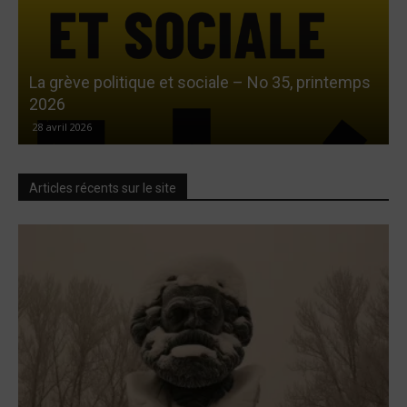
La grève politique et sociale – No 35, printemps
L
2026
28 avril 2026
Articles récents sur le site