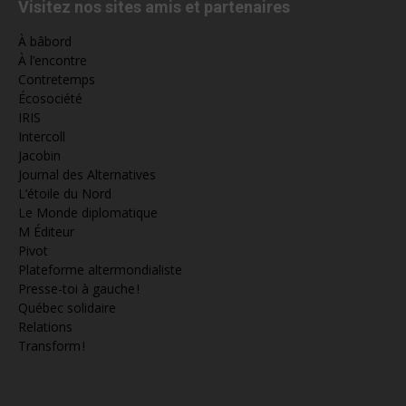
Visitez nos sites amis et partenaires
À bâbord
À l’encontre
Contretemps
Écosociété
IRIS
Intercoll
Jacobin
Journal des Alternatives
L’étoile du Nord
Le Monde diplomatique
M Éditeur
Pivot
Plateforme altermondialiste
Presse-toi à gauche !
Québec solidaire
Relations
Transform !