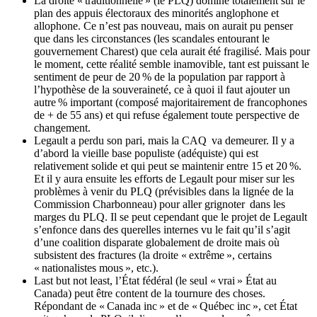
La droite « traditionnelle » (le PLQ) domine totalement sur le
plan des appuis électoraux des minorités anglophone et
allophone. Ce n’est pas nouveau, mais on aurait pu penser
que dans les circonstances (les scandales entourant le
gouvernement Charest) que cela aurait été fragilisé. Mais pour
le moment, cette réalité semble inamovible, tant est puissant le
sentiment de peur de 20 % de la population par rapport à
l’hypothèse de la souveraineté, ce à quoi il faut ajouter un
autre % important (composé majoritairement de francophones
de + de 55 ans) et qui refuse également toute perspective de
changement.
Legault a perdu son pari, mais la CAQ va demeurer. Il y a
d’abord la vieille base populiste (adéquiste) qui est
relativement solide et qui peut se maintenir entre 15 et 20 %.
Et il y aura ensuite les efforts de Legault pour miser sur les
problèmes à venir du PLQ (prévisibles dans la lignée de la
Commission Charbonneau) pour aller grignoter dans les
marges du PLQ. Il se peut cependant que le projet de Legault
s’enfonce dans des querelles internes vu le fait qu’il s’agit
d’une coalition disparate globalement de droite mais où
subsistent des fractures (la droite « extrême », certains
« nationalistes mous », etc.).
Last but not least, l’État fédéral (le seul « vrai » État au
Canada) peut être content de la tournure des choses.
Répondant de « Canada inc » et de « Québec inc », cet État