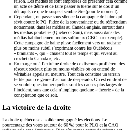
raison. Les médias se sont empressés de présenter cela comme
un acte de délire et de faire passer la tuerie sur le dos d’un
détraqué, ce que le suspect semble être (pour le moment).
Cependant, on passe sous silence la campagne de haine qui
sévit contre le PQ, l’idée de la souveraineté ou du référendum
notamment, dans les médias au Canada-anglais, surtout dans
les médias poubelles (Quebecor Sun), mais aussi dans des
médias habituellement moins sulfureux (CBC par exemple).
Cette campagne de haine glisse facilement vers un racisme
plus ou moins subtil s’exprimant contre les Québécois
« braillards », qui « chialent tout le temps et qui vivent au
crochet du Canada », etc.
En marge ou à l’extrême droite de ce discours profilèrent des
réseaux sociaux plus ou moins visibles où on entend de
véritables appels au meurtre. Tout cela constitue un terrain
fertile pour ce genre d’action de desperado. On est en droit de
se vouloir questionner quelles sont les causes plus larges de
l’incident, sans que cela n’implique quelque « théorie » de la
conspiration que ce soit.
La victoire de la droite
La droite québécoise a solidement gagné les élections. Le
pourcentage des votes (autour de 60 %) pour le PLQ et la CAQ