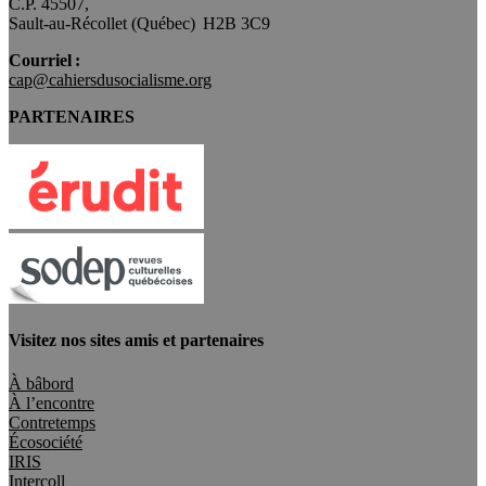
C.P. 45507,
Sault-au-Récollet (Québec) H2B 3C9
Courriel :
cap@cahiersdusocialisme.org
PARTENAIRES
Visitez nos sites amis et partenaires
À bâbord
À l’encontre
Contretemps
Écosociété
IRIS
Intercoll