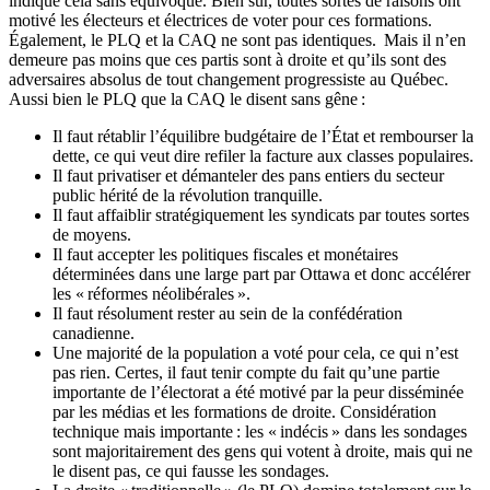
indique cela sans équivoque. Bien sûr, toutes sortes de raisons ont
motivé les électeurs et électrices de voter pour ces formations.
Également, le PLQ et la CAQ ne sont pas identiques. Mais il n’en
demeure pas moins que ces partis sont à droite et qu’ils sont des
adversaires absolus de tout changement progressiste au Québec.
Aussi bien le PLQ que la CAQ le disent sans gêne :
Il faut rétablir l’équilibre budgétaire de l’État et rembourser la
dette, ce qui veut dire refiler la facture aux classes populaires.
Il faut privatiser et démanteler des pans entiers du secteur
public hérité de la révolution tranquille.
Il faut affaiblir stratégiquement les syndicats par toutes sortes
de moyens.
Il faut accepter les politiques fiscales et monétaires
déterminées dans une large part par Ottawa et donc accélérer
les « réformes néolibérales ».
Il faut résolument rester au sein de la confédération
canadienne.
Une majorité de la population a voté pour cela, ce qui n’est
pas rien. Certes, il faut tenir compte du fait qu’une partie
importante de l’électorat a été motivé par la peur disséminée
par les médias et les formations de droite. Considération
technique mais importante : les « indécis » dans les sondages
sont majoritairement des gens qui votent à droite, mais qui ne
le disent pas, ce qui fausse les sondages.