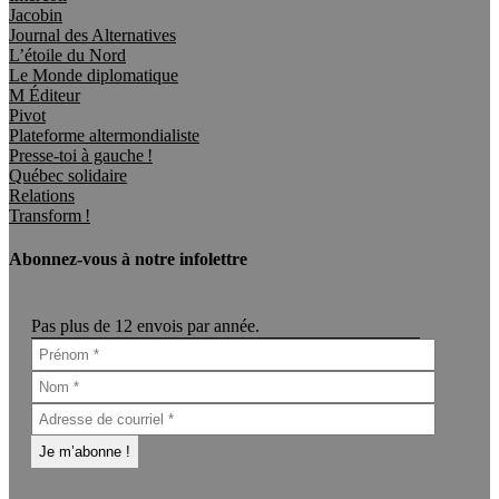
Jacobin
Journal des Alternatives
L’étoile du Nord
Le Monde diplomatique
M Éditeur
Pivot
Plateforme altermondialiste
Presse-toi à gauche !
Québec solidaire
Relations
Transform !
Abonnez-vous à notre infolettre
Pas plus de 12 envois par année.