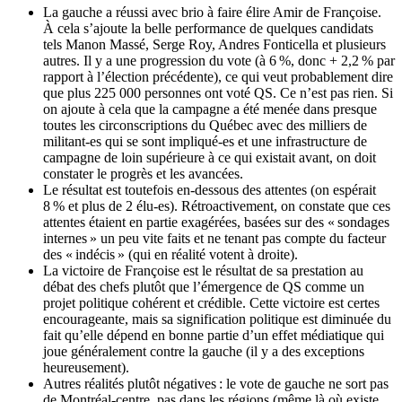
La gauche a réussi avec brio à faire élire Amir de Françoise.
À cela s’ajoute la belle performance de quelques candidats
tels Manon Massé, Serge Roy, Andres Fonticella et plusieurs
autres. Il y a une progression du vote (à 6 %, donc + 2,2 % par
rapport à l’élection précédente), ce qui veut probablement dire
que plus 225 000 personnes ont voté QS. Ce n’est pas rien. Si
on ajoute à cela que la campagne a été menée dans presque
toutes les circonscriptions du Québec avec des milliers de
militant-es qui se sont impliqué-es et une infrastructure de
campagne de loin supérieure à ce qui existait avant, on doit
constater le progrès et les avancées.
Le résultat est toutefois en-dessous des attentes (on espérait
8 % et plus de 2 élu-es). Rétroactivement, on constate que ces
attentes étaient en partie exagérées, basées sur des « sondages
internes » un peu vite faits et ne tenant pas compte du facteur
des « indécis » (qui en réalité votent à droite).
La victoire de Françoise est le résultat de sa prestation au
débat des chefs plutôt que l’émergence de QS comme un
projet politique cohérent et crédible. Cette victoire est certes
encourageante, mais sa signification politique est diminuée du
fait qu’elle dépend en bonne partie d’un effet médiatique qui
joue généralement contre la gauche (il y a des exceptions
heureusement).
Autres réalités plutôt négatives : le vote de gauche ne sort pas
de Montréal-centre, pas dans les régions (même là où existe