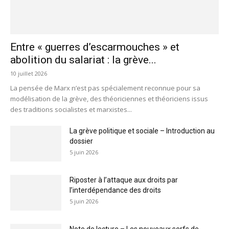
Entre « guerres d’escarmouches » et
abolition du salariat : la grève...
10 juillet 2026
La pensée de Marx n’est pas spécialement reconnue pour sa
modélisation de la grève, des théoriciennes et théoriciens issus
des traditions socialistes et marxistes...
La grève politique et sociale – Introduction au
dossier
5 juin 2026
Riposter à l’attaque aux droits par
l’interdépendance des droits
5 juin 2026
Note de lecture – Les nouveaux serfs de