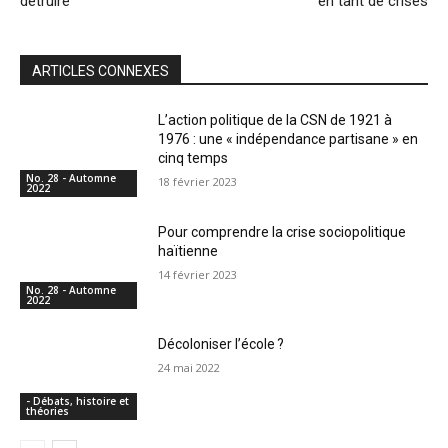
détruire
en tant de crises
ARTICLES CONNEXES
L’action politique de la CSN de 1921 à
1976 : une « indépendance partisane » en
cinq temps
No. 28 - Automne
18 février 2023
2022
Pour comprendre la crise sociopolitique
haïtienne
14 février 2023
No. 28 - Automne
2022
Décoloniser l’école ?
24 mai 2022
- Débats, histoire et
théories