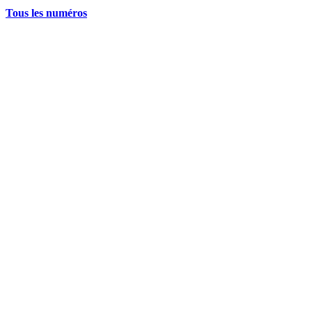
Tous les numéros
La grève politique et sociale – No 35, printemps 2026
28 avril 2026