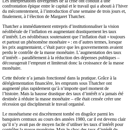
Les interprétations divergentes de la crise ont conduit à une
confrontation épique entre le capital et le travail qui a abouti à l’hiver
du mécontentement, à l’introduction d’une semaine de trois jours et,
finalement, à l’élection de Margaret Thatcher.
Thatcher a immédiatement entrepris d’institutionnaliser la vision
néolibérale de l’inflation en augmentant drastiquement les taux
d’intérêt. Les néolibéraux soutenaient que l’inflation était « toujours
et partout un phénomène monétaire » : en d’autres termes, lorsque
les prix augmentaient, c’était parce que les gouvernements avaient
perdu le contrôle de la masse monétaire. L’augmentation des taux
d’intérêt – parallèlement à la réduction des dépenses publiques –
découragerait l’emprunt et limiterait donc la croissance de la masse
monétaire.
Cette théorie n’a jamais fonctionné dans la pratique. Grâce à la
déréglementation financière, les emprunts sous Thatcher ont
augmenté plus rapidement qu’à n’importe quel moment de
l’histoire. Mais la hausse drastique des taux d’intérêt n’a jamais été
destinée à réduire la masse monétaire – elle était censée créer une
récession qui disciplinerait le travail organisé.
Le monétarisme est discrètement tombé en disgrâce parmi les
banquiers centraux au cours des années 1980, car il est devenu clair
qu’il n’y avait pas de moyen facile d’utiliser les taux d’intérêt pour
contrôler la masse monétaire. Mais le choc des taux d’intérêt de