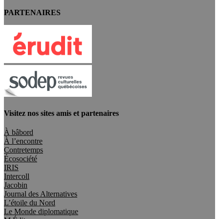
PARTENAIRES
Visitez nos sites amis et partenaires
À bâbord
À l’encontre
Contretemps
Écosociété
IRIS
Intercoll
Jacobin
Journal des Alternatives
L’étoile du Nord
Le Monde diplomatique