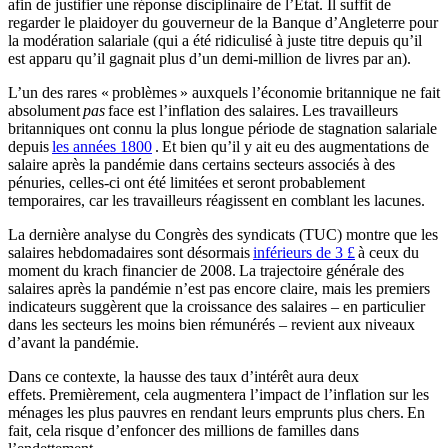
afin de justifier une réponse disciplinaire de l’État. Il suffit de
regarder le plaidoyer du gouverneur de la Banque d’Angleterre pour
la modération salariale (qui a été ridiculisé à juste titre depuis qu’il
est apparu qu’il gagnait plus d’un demi-million de livres par an).
L’un des rares « problèmes » auxquels l’économie britannique ne fait
absolument
pas
face est l’inflation des salaires. Les travailleurs
britanniques ont connu la plus longue période de stagnation salariale
depuis
les années 1800
. Et bien qu’il y ait eu des augmentations de
salaire après la pandémie dans certains secteurs associés à des
pénuries, celles-ci ont été limitées et seront probablement
temporaires, car les travailleurs réagissent en comblant les lacunes.
La dernière analyse du Congrès des syndicats (TUC) montre que les
salaires hebdomadaires sont désormais
inférieurs de 3 £
à ceux du
moment du krach financier de 2008. La trajectoire générale des
salaires après la pandémie n’est pas encore claire, mais les premiers
indicateurs suggèrent que la croissance des salaires – en particulier
dans les secteurs les moins bien rémunérés – revient aux niveaux
d’avant la pandémie.
Dans ce contexte, la hausse des taux d’intérêt aura deux
effets. Premièrement, cela augmentera l’impact de l’inflation sur les
ménages les plus pauvres en rendant leurs emprunts plus chers. En
fait, cela risque d’enfoncer des millions de familles dans