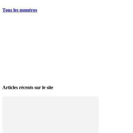
Tous les numéros
La grève politique et sociale – No 35, printemps 2026
28 avril 2026
Articles récents sur le site