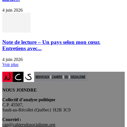
4 juin 2026
Note de lecture – Un pays selon mon cœur.
Entretiens avec...
4 juin 2026
Voir plus
NOUS JOINDRE
Collectif d’analyse politique
C.P. 45507,
Sault-au-Récollet (Québec) H2B 3C9
Courriel :
cap@cahiersdusocialisme.org