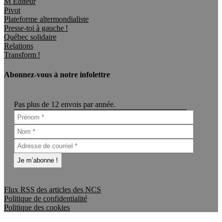
M Éditeur
Pivot
Plateforme altermondialiste
Presse-toi à gauche !
Québec solidaire
Relations
Transform !
Abonnez-vous à notre infolettre
Pas plus de 12 envois par année.
Flux RSS des articles des NCS
Politique de confidentialité
Politique des cookies