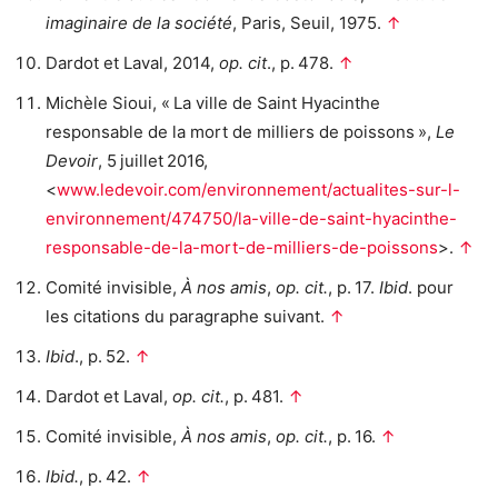
imaginaire de la société
, Paris, Seuil, 1975.
↑
Dardot et Laval, 2014,
op. cit
., p. 478.
↑
Michèle Sioui, « La ville de Saint Hyacinthe
responsable de la mort de milliers de poissons »,
Le
Devoir
, 5 juillet 2016,
<
www.ledevoir.com/environnement/actualites-sur-l-
environnement/474750/la-ville-de-saint-hyacinthe-
responsable-de-la-mort-de-milliers-de-poissons
>.
↑
Comité invisible,
À nos amis
,
op. cit.
, p. 17.
Ibid
. pour
les citations du paragraphe suivant.
↑
Ibid
., p. 52.
↑
Dardot et Laval,
op. cit.
, p. 481.
↑
Comité invisible,
À nos amis
,
op. cit.
, p. 16.
↑
Ibid.
, p. 42.
↑