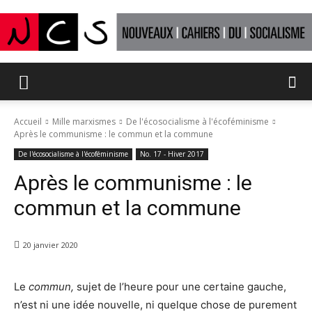
Nouveaux
Accueil
Mille marxismes
De l'écosocialisme à l'écoféminisme
Après le communisme : le commun et la commune
Cahiers
De l'écosocialisme à l'écoféminisme
No. 17 - Hiver 2017
Après le communisme : le
commun et la commune
du
20 janvier 2020
socialisme
Le
commun,
sujet de l’heure pour une certaine gauche,
n’est ni une idée nouvelle, ni quelque chose de purement