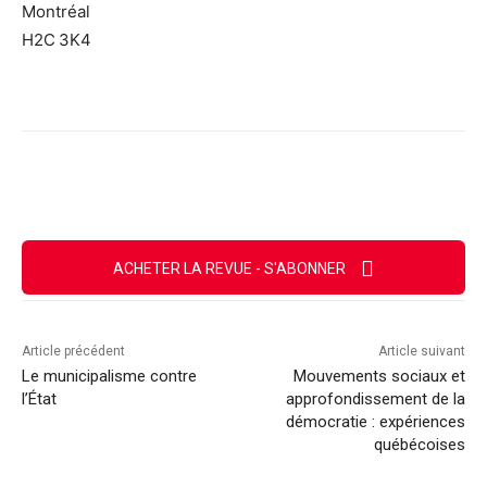
Montréal
H2C 3K4
Facebook
X
Email
Imprimer
ACHETER LA REVUE - S'ABONNER
Article précédent
Article suivant
Le municipalisme contre
Mouvements sociaux et
l’État
approfondissement de la
démocratie : expériences
québécoises