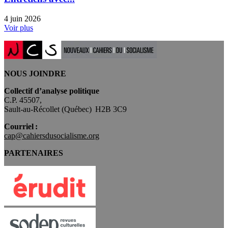
4 juin 2026
Voir plus
NOUS JOINDRE
Collectif d’analyse politique
C.P. 45507,
Sault-au-Récollet (Québec) H2B 3C9
Courriel :
cap@cahiersdusocialisme.org
PARTENAIRES