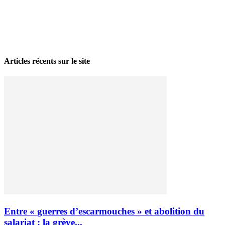
La grève politique et sociale – No 35, printemps 2026
28 avril 2026
Articles récents sur le site
Entre « guerres d’escarmouches » et abolition du
salariat : la grève...