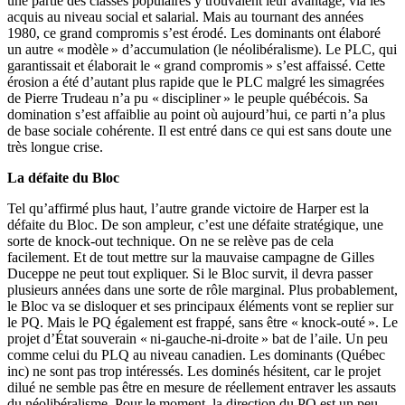
une partie des classes populaires y trouvaient leur avantage, via les
acquis au niveau social et salarial. Mais au tournant des années
1980, ce grand compromis s’est érodé. Les dominants ont élaboré
un autre « modèle » d’accumulation (le néolibéralisme). Le PLC, qui
garantissait et élaborait le « grand compromis » s’est affaissé. Cette
érosion a été d’autant plus rapide que le PLC malgré les simagrées
de Pierre Trudeau n’a pu « discipliner » le peuple québécois. Sa
domination s’est affaiblie au point où aujourd’hui, ce parti n’a plus
de base sociale cohérente. Il est entré dans ce qui est sans doute une
très longue crise.
La défaite du Bloc
Tel qu’affirmé plus haut, l’autre grande victoire de Harper est la
défaite du Bloc. De son ampleur, c’est une défaite stratégique, une
sorte de knock-out technique. On ne se relève pas de cela
facilement. Et de tout mettre sur la mauvaise campagne de Gilles
Duceppe ne peut tout expliquer. Si le Bloc survit, il devra passer
plusieurs années dans une sorte de rôle marginal. Plus probablement,
le Bloc va se disloquer et ses principaux éléments vont se replier sur
le PQ. Mais le PQ également est frappé, sans être « knock-outé ». Le
projet d’État souverain « ni-gauche-ni-droite » bat de l’aile. Un peu
comme celui du PLQ au niveau canadien. Les dominants (Québec
inc) ne sont pas trop intéressés. Les dominés hésitent, car le projet
dilué ne semble pas être en mesure de réellement entraver les assauts
du néolibéralisme. Pour le moment, la direction du PQ est un peu