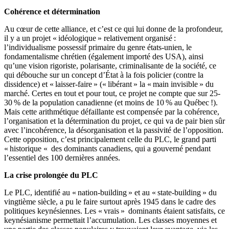
Cohérence et détermination
Au cœur de cette alliance, et c’est ce qui lui donne de la profondeur,
il y a un projet « idéologique » relativement organisé :
l’individualisme possessif primaire du genre états-unien, le
fondamentalisme chrétien (également importé des USA), ainsi
qu’une vision rigoriste, polarisante, criminalisante de la société, ce
qui débouche sur un concept d’État à la fois policier (contre la
dissidence) et « laisser-faire » (« libérant » la « main invisible » du
marché. Certes en tout et pour tout, ce projet ne compte que sur 25-
30 % de la population canadienne (et moins de 10 % au Québec !).
Mais cette arithmétique défaillante est compensée par la cohérence,
l’organisation et la détermination du projet, ce qui va de pair bien sûr
avec l’incohérence, la désorganisation et la passivité de l’opposition.
Cette opposition, c’est principalement celle du PLC, le grand parti
« historique « des dominants canadiens, qui a gouverné pendant
l’essentiel des 100 dernières années.
La crise prolongée du PLC
Le PLC, identifié au « nation-building » et au « state-building » du
vingtième siècle, a pu le faire surtout après 1945 dans le cadre des
politiques keynésiennes. Les « vrais » dominants étaient satisfaits, ce
keynésianisme permettait l’accumulation. Les classes moyennes et