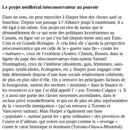
Le projet néolibéral /néoconservateur au pouvoir
Dans un sens, on peut reprocher à Harper bien des choses sauf sa
franchise. Depuis son passage à l’Alliance jusqu’à maintenant, il a
été égal à lui-même. Son projet est rien de moins que le
démantèlement de ce qui reste des politiques keynésiennes au
Canada, en ligne sur ce qui s’est fait (depuis trente ans) aux États-
Unis et en Grande-Bretagne. À cela bien sûr s’ajoute la perspective
néoconservatrice qui est celle de la « guerre sans fin » contre les
« barbares », ceux de l’extérieur (Arabes, Chinois, Russes, dans la
lignée du pape des néoconservateurs états-uniens Samuel
Huntingdon), ceux de l’intérieur (dissidents, gais, féministes, sans-
papier, syndicalistes, écologistes, etc.). Harper pour engager cette
lutte déterminée dispose d’une base sociale relativement cohérente,
de plus en plus sûre d’elle. On y retrouve les principales factions de
la bourgeoisie, surtout des secteurs « montants » dans la finance et
les ressources (ce que j’ai déjà appelé l’ « axe Toronto-Calgary »). Il
y a aussi une partie des classes moyennes ascendantes, dans le
secteur privé essentiellement, et qui est de plus en plus représentative
de la « nouvelle immigration » (qu’on retrouve à Toronto et
Vancouver surtout). Mais Harper a également une base
« populaire », surtout parmi les « gens ordinaires » des provinces de
l’ouest et d’ailleurs, qui voient son projet comme la « revenge »
contre le cœur historique et dominant (Toronto-Ottawa-Montréal).