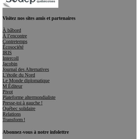
Visitez nos sites amis et partenaires
À bâbord
À l’encontre
Contretemps
Écosociété
IRIS
Intercoll
Jacobin
Journal des Alternatives
L’étoile du Nord
Le Monde diplomatique
M Éditeur
Pivot
Plateforme altermondialiste
Presse-toi à gauche !
Québec solidaire
Relations
Transform !
Abonnez-vous à notre infolettre