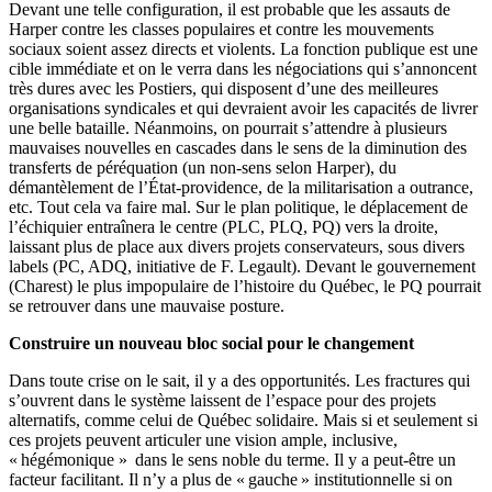
Devant une telle configuration, il est probable que les assauts de
Harper contre les classes populaires et contre les mouvements
sociaux soient assez directs et violents. La fonction publique est une
cible immédiate et on le verra dans les négociations qui s’annoncent
très dures avec les Postiers, qui disposent d’une des meilleures
organisations syndicales et qui devraient avoir les capacités de livrer
une belle bataille. Néanmoins, on pourrait s’attendre à plusieurs
mauvaises nouvelles en cascades dans le sens de la diminution des
transferts de péréquation (un non-sens selon Harper), du
démantèlement de l’État-providence, de la militarisation a outrance,
etc. Tout cela va faire mal. Sur le plan politique, le déplacement de
l’échiquier entraînera le centre (PLC, PLQ, PQ) vers la droite,
laissant plus de place aux divers projets conservateurs, sous divers
labels (PC, ADQ, initiative de F. Legault). Devant le gouvernement
(Charest) le plus impopulaire de l’histoire du Québec, le PQ pourrait
se retrouver dans une mauvaise posture.
Construire un nouveau bloc social pour le changement
Dans toute crise on le sait, il y a des opportunités. Les fractures qui
s’ouvrent dans le système laissent de l’espace pour des projets
alternatifs, comme celui de Québec solidaire. Mais si et seulement si
ces projets peuvent articuler une vision ample, inclusive,
« hégémonique » dans le sens noble du terme. Il y a peut-être un
facteur facilitant. Il n’y a plus de « gauche » institutionnelle si on