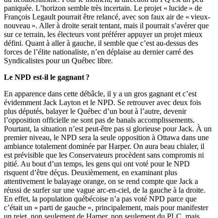
paniquée. L’horizon semble très incertain. Le projet « lucide » de
François Legault pourrait être relancé, avec son faux air de « vieux-
nouveau ». Aller à droite serait tentant, mais il pourrait s’avérer que
sur ce terrain, les électeurs vont préférer appuyer un projet mieux
défini. Quant à aller à gauche, il semble que c’est au-dessus des
forces de l’élite nationaliste, n’en déplaise au dernier carré des
Syndicalistes pour un Québec libre.
Le NPD est-il le gagnant ?
En apparence dans cette débâcle, il y a un gros gagnant et c’est
évidemment Jack Layton et le NPD. Se retrouver avec deux fois
plus députés, balayer le Québec d’un bout à l’autre, devenir
l’opposition officielle ne sont pas de banals accomplissements.
Pourtant, la situation n’est peut-être pas si glorieuse pour Jack. À un
premier niveau, le NPD sera la seule opposition à Ottawa dans une
ambiance totalement dominée par Harper. On aura beau chialer, il
est prévisible que les Conservateurs procèdent sans compromis ni
pitié. Au bout d’un temps, les gens qui ont voté pour le NPD
risquent d’être déçus. Deuxièmement, en examinant plus
attentivement le balayage orange, on se rend compte que Jack a
réussi de surfer sur une vague arc-en-ciel, de la gauche à la droite.
En effet, la population québécoise n’a pas voté NPD parce que
c’était un « parti de gauche », principalement, mais pour manifester
un rejet, non seulement de Harper, non seulement du PLC, mais