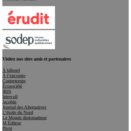
Visitez nos sites amis et partenaires
À bâbord
À l’encontre
Contretemps
Écosociété
IRIS
Intercoll
Jacobin
Journal des Alternatives
L’étoile du Nord
Le Monde diplomatique
M Éditeur
Pivot