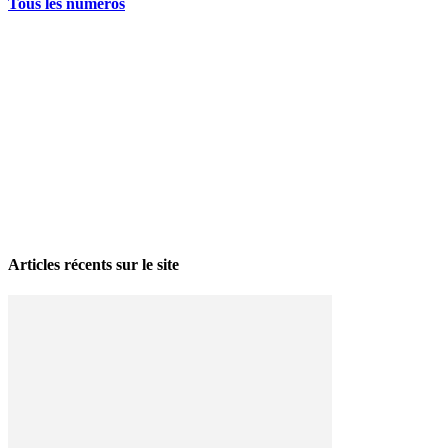
Tous les numéros
La grève politique et sociale – No 35, printemps 2026
28 avril 2026
Articles récents sur le site