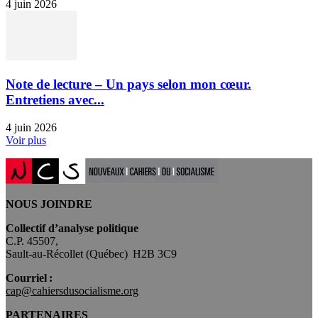
4 juin 2026
Note de lecture – Un pays selon mon cœur.
Entretiens avec...
4 juin 2026
Voir plus
NOUS JOINDRE
Collectif d’analyse politique
C.P. 45507,
Sault-au-Récollet (Québec) H2B 3C9
Courriel :
cap@cahiersdusocialisme.org
PARTENAIRES