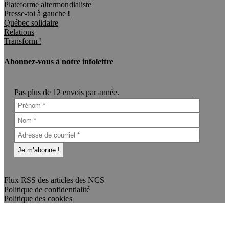
Plateforme altermondialiste
Presse-toi à gauche !
Québec solidaire
Relations
Transform !
Abonnez-vous à notre infolettre
Pas plus de 12 envois par année.
Flux RSS des articles des NCS
Politique de confidentialité
Politique des cookies