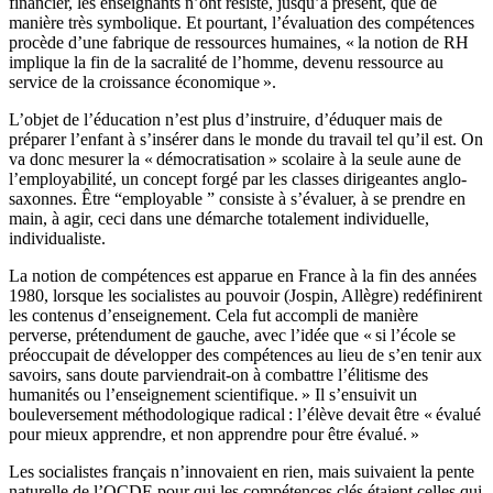
financier, les enseignants n’ont résisté, jusqu’à présent, que de
manière très symbolique. Et pourtant, l’évaluation des compétences
procède d’une fabrique de ressources humaines, « la notion de RH
implique la fin de la sacralité de l’homme, devenu ressource au
service de la croissance économique ».
L’objet de l’éducation n’est plus d’instruire, d’éduquer mais de
préparer l’enfant à s’insérer dans le monde du travail tel qu’il est. On
va donc mesurer la « démocratisation » scolaire à la seule aune de
l’employabilité, un concept forgé par les classes dirigeantes anglo-
saxonnes. Être “employable ” consiste à s’évaluer, à se prendre en
main, à agir, ceci dans une démarche totalement individuelle,
individualiste.
La notion de compétences est apparue en France à la fin des années
1980, lorsque les socialistes au pouvoir (Jospin, Allègre) redéfinirent
les contenus d’enseignement. Cela fut accompli de manière
perverse, prétendument de gauche, avec l’idée que « si l’école se
préoccupait de développer des compétences au lieu de s’en tenir aux
savoirs, sans doute parviendrait-on à combattre l’élitisme des
humanités ou l’enseignement scientifique. » Il s’ensuivit un
bouleversement méthodologique radical : l’élève devait être « évalué
pour mieux apprendre, et non apprendre pour être évalué. »
Les socialistes français n’innovaient en rien, mais suivaient la pente
naturelle de l’OCDE pour qui les compétences clés étaient celles qui