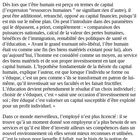
Dès lors que l’être humain est perçu en termes de capital
(l’expression “ressources humaines ” ne signifiant rien d’autre), il
peut être additionné, retranché, opposé au capital financier, puisqu’il
est mis sur le même plan. On peut l’introduire dans des paramètres
qui le dépassent, a priori, complètement : « comparaison des
puissances nationales, calcul de la valeur des pertes humaines,
bénéfices de l’immigration, rentabilité des politiques de santé et
d’éducation. » Avant le grand tournant néo-libéral, l’être humain
était vu comme une fin (les biens matériels existant pour lui), alors
qu’aujourd’hui, l’homme est considéré comme un moyen, au service
des biens matériels et de son propre investissement en tant que
capital humain. L’hypothèse fondamentale de la théorie du capital
humain, explique l’auteur, est que lorsque l’individu se forme ou
s’éduque, c’est un peu comme s’ils se transformait en patron de lui-
même, qu’il investissait sur ses facultés et les faisait fructifier.
L’éducation devient prétendument le résultat d’un choix individuel ;
choisir de s’éduquer, c’est « saisir une occasion d’investissement sur
soi ; être éduqué c’est valoriser un capital susceptible d’être exploité
pour un profit individuel. »
Dans ce monde merveilleux, l’employé n’est plus licencié : il se
trouve qu’à un moment donné son employeur n’a plus besoin de ses
services et qu’il est libre d’investir ailleurs ses compétences dans un
nouvel environnement où elles seront mieux reconnues et utilisées.
C’est la raison pour laquelle il fallait, par le biais de la notion de