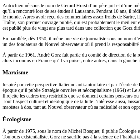
Autrichien né sous le nom de Gerard Horst d’un père juif et d’une mère
qu’il a rencontré lors de ses études à Lausanne. Pendant 10 ans, il ré
le monde. Après avoir reçu des commentaires assez froids de Sartre, i
Traître, son premier ouvrage publié, qui est probablement le meilleur 
est publié plus de vingt ans plus tard dans une collection que Gorz di
En parallèle, dès 1950, il mène une vie de journaliste sous un nom d
un des fondateurs du Nouvel observateur où il prend la responsabilit
À partir de 1961, André Gorz fait partie du comité de direction de la 
alors inconnus en France qu’il va puiser, entre autres, dans la gauche 
Marxisme
Inspiré par cette perspective Italienne anti-autoritaire et par l’école d
époque qu’il publie Stratégie ouvrière et néocapitalisme (1964) et Le 
Il rejette les cadres trop restrictifs que se donnent certains penseurs
Tout l’aspect culturel et idéologique de la lutte l’intéresse aussi, lai
maoïstes à dos, tant au Nouvel observateur où sa radicalité et son op
Écologisme
À partir de 1975, sous le nom de Michel Bosquet, il publie Écologie et
Toujours existentialiste, Gorz ne sacrifie pas à la science de l’habitat