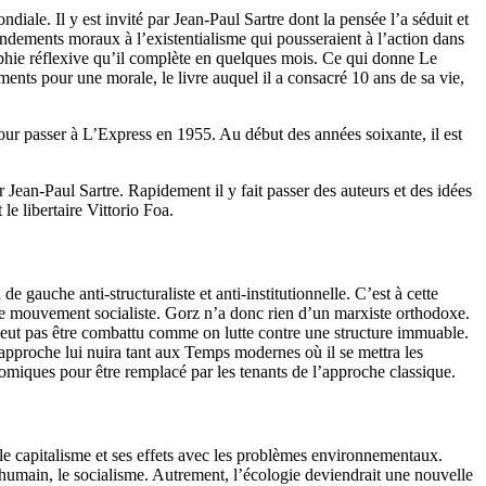
ale. Il y est invité par Jean-Paul Sartre dont la pensée l’a séduit et
ondements moraux à l’existentialisme qui pousseraient à l’action dans
aphie réflexive qu’il complète en quelques mois. Ce qui donne Le
ents pour une morale, le livre auquel il a consacré 10 ans de sa vie,
ur passer à L’Express en 1955. Au début des années soixante, il est
 Jean-Paul Sartre. Rapidement il y fait passer des auteurs et des idées
e libertaire Vittorio Foa.
e gauche anti-structuraliste et anti-institutionnelle. C’est à cette
r le mouvement socialiste. Gorz n’a donc rien d’un marxiste orthodoxe.
ne peut pas être combattu comme on lutte contre une structure immuable.
te approche lui nuira tant aux Temps modernes où il se mettra les
omiques pour être remplacé par les tenants de l’approche classique.
 le capitalisme et ses effets avec les problèmes environnementaux.
et humain, le socialisme. Autrement, l’écologie deviendrait une nouvelle