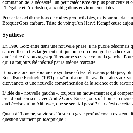
domination de la nécessité ; un petit catéchisme de plus pour ceux et c
l’inégalité et l’exclusion, aux obligations environnementales.
Penser le socialisme hors de cadres productivistes, mais surtout dans u
Bosquet/Gorz carbure. Triste de voir qu’un Hervé Kempf cause aujour
Synthèse
En 1980 Gorz entre dans une nouvelle phase, il ne publie désormais que
cancer. Il sera très largement critiqué pour son ouvrage Les adieux au
que le titre des ouvrages qu’il retourne sa veste contre la gauche. Pour
qu’il a toujours été théorisé par la théorie marxiste.
S’ouvre alors une époque de synthèse où les réflexions politiques, 
Socialisme Écologie (1991) paraîtront alors. Il travaillera alors aux so
citoyenneté et une nouvelle compréhension de la science et du savoir ;
L’idée de « nouvelle gauche », toujours en mouvement et qui comprend
prend tout son sens avec André Gorz. En ces jours où l’on se remémore l
québécoise qu’un Althusser, que se serait-il passé ? Car c’est de cet
Quant à l’homme, sa vie se clôt sur un geste profondément existentiali
question vraiment philosophique ?