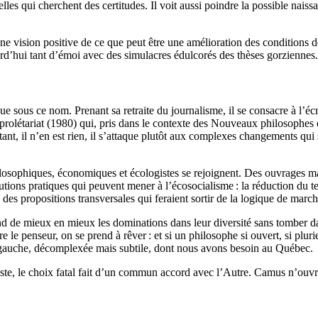
elles qui cherchent des certitudes. Il voit aussi poindre la possible nai
ne vision positive de ce que peut être une amélioration des conditions d
d’hui tant d’émoi avec des simulacres édulcorés des thèses gorziennes.
 sous ce nom. Prenant sa retraite du journalisme, il se consacre à l’écr
 prolétariat (1980) qui, pris dans le contexte des Nouveaux philosophes 
tant, il n’en est rien, il s’attaque plutôt aux complexes changements qui 
philosophiques, économiques et écologistes se rejoignent. Des ouvrages
lutions pratiques qui peuvent mener à l’écosocialisme : la réduction du t
 des propositions transversales qui feraient sortir de la logique de marc
 de mieux en mieux les dominations dans leur diversité sans tomber da
e penseur, on se prend à rêver : et si un philosophe si ouvert, si plurie
te gauche, décomplexée mais subtile, dont nous avons besoin au Québec.
ste, le choix fatal fait d’un commun accord avec l’Autre. Camus n’ouvrai