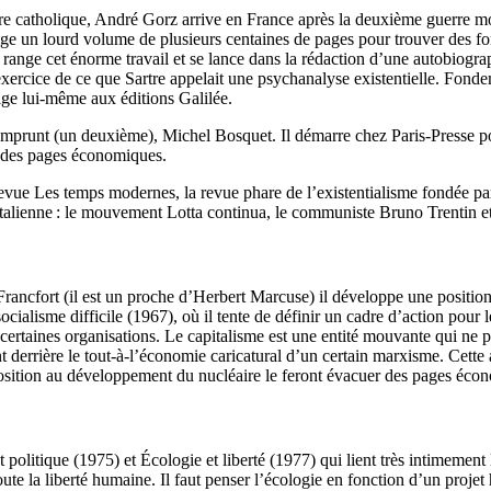
 catholique, André Gorz arrive en France après la deuxième guerre mondi
dige un lourd volume de plusieurs centaines de pages pour trouver des f
l range cet énorme travail et se lance dans la rédaction d’une autobiogr
exercice de ce que Sartre appelait une psychanalyse existentielle. Fondem
rige lui-même aux éditions Galilée.
’emprunt (un deuxième), Michel Bosquet. Il démarre chez Paris-Presse po
é des pages économiques.
revue Les temps modernes, la revue phare de l’existentialisme fondée par
italienne : le mouvement Lotta continua, le communiste Bruno Trentin et l
e Francfort (il est un proche d’Herbert Marcuse) il développe une position d
socialisme difficile (1967), où il tente de définir un cadre d’action pou
 ou certaines organisations. Le capitalisme est une entité mouvante qui 
ssant derrière le tout-à-l’économie caricatural d’un certain marxisme. Cet
position au développement du nucléaire le feront évacuer des pages écon
 politique (1975) et Écologie et liberté (1977) qui lient très intimement
 toute la liberté humaine. Il faut penser l’écologie en fonction d’un proj