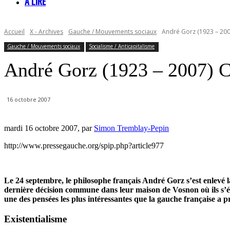
À LIRE
Accueil
X - Archives
Gauche / Mouvements sociaux
André Gorz (1923 – 200
Gauche / Mouvements sociaux
Socialisme / Anticapitalisme
André Gorz (1923 – 2007) C
16 octobre 2007
mardi 16 octobre 2007, par
Simon Tremblay-Pepin
http://www.pressegauche.org/spip.php?article977
Le 24 septembre, le philosophe français André Gorz s’est enlevé la 
dernière décision commune dans leur maison de Vosnon où ils s’étai
une des pensées les plus intéressantes que la gauche française a 
Existentialisme