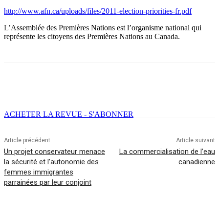
http://www.afn.ca/uploads/files/2011-election-priorities-fr.pdf
L’Assemblée des Premières Nations est l’organisme national qui
représente les citoyens des Premières Nations au Canada.
Facebook
X
Email
Imprimer
ACHETER LA REVUE - S'ABONNER
Article précédent
Article suivant
Un projet conservateur menace
La commercialisation de l’eau
la sécurité et l’autonomie des
canadienne
femmes immigrantes
parrainées par leur conjoint