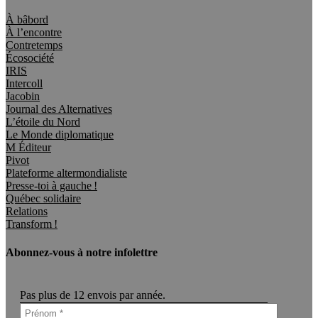
À bâbord
À l’encontre
Contretemps
Écosociété
IRIS
Intercoll
Jacobin
Journal des Alternatives
L’étoile du Nord
Le Monde diplomatique
M Éditeur
Pivot
Plateforme altermondialiste
Presse-toi à gauche !
Québec solidaire
Relations
Transform !
Abonnez-vous à notre infolettre
Pas plus de 12 envois par année.