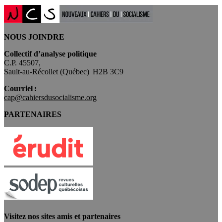
NOUS JOINDRE
Collectif d’analyse politique
C.P. 45507,
Sault-au-Récollet (Québec) H2B 3C9
Courriel :
cap@cahiersdusocialisme.org
PARTENAIRES
Visitez nos sites amis et partenaires