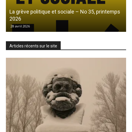
La grève politique et sociale – No 35, printemps
L
2026
28 avril 2026
Articles récents sur le site